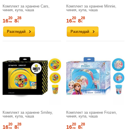
Комплект за хранене Cars,
Комплект за хранене Minnie,
чиния, купа, чаша
чиния, купа, чаша
20
28
20
28
16
8
16
8
лв
€
лв
€
Разгледай
Разгледай
Комплект за хранене Smiley,
Комплект за хранене Frozen,
чиния, купа, чаша
чиния, купа, чаша
20
28
20
28
16
8
16
8
лв
€
лв
€