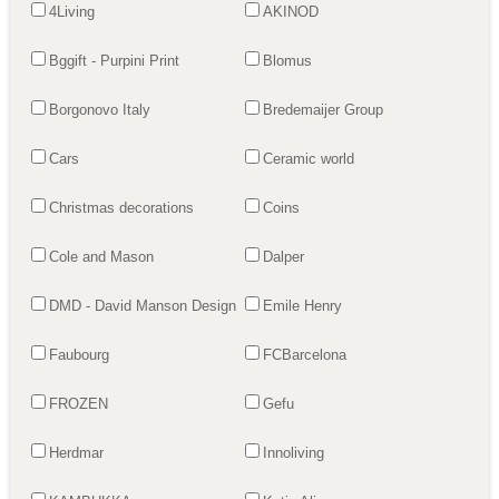
4Living
AKINOD
Bggift - Purpini Print
Blomus
Borgonovo Italy
Bredemaijer Group
Cars
Ceramic world
Christmas decorations
Coins
Cole and Mason
Dalper
DMD - David Manson Design
Emile Henry
Faubourg
FCBarcelona
FROZEN
Gefu
Herdmar
Innoliving