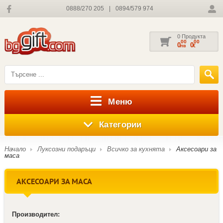
0888/270 205
|
0894/579 974
0 Продукта
00
00
0
0
лв
€
Меню
Категории
Начало
Луксозни подаръци
Всичко за кухнята
Аксесоари за
маса
АКСЕСОАРИ ЗА МАСА
Производител: