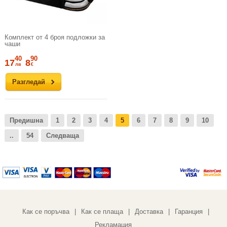
Комплект от 4 броя подложки за
чаши
40
90
17
8
лв
€
Разгледай
Предишна
1
2
3
4
5
6
7
8
9
10
..
54
Следваща
Как се поръчва
Как се плаща
Доставка
Гаранция
|
|
|
|
Рекламация