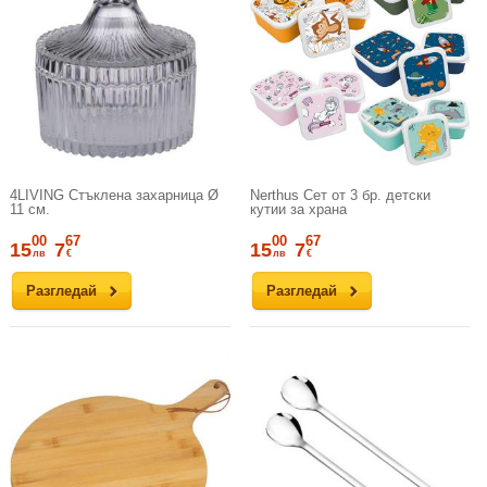
4LIVING Стъклена захарница Ø
Nerthus Сет от 3 бр. детски
11 см.
кутии за храна
00
67
00
67
15
7
15
7
лв
€
лв
€
Разгледай
Разгледай