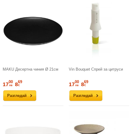
MAKU Десертна чиния Ø 21см
Vin Bouquet Спрей за цитруси
00
69
00
69
17
8
17
8
лв
€
лв
€
Разгледай
Разгледай