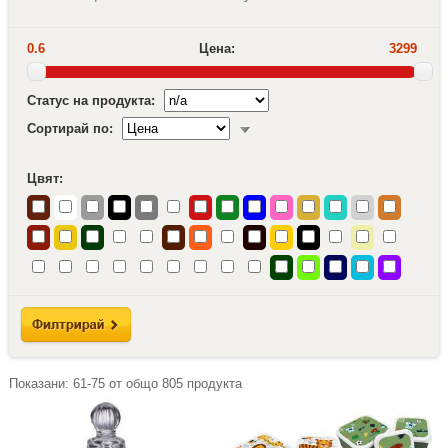
0.6
Цена:
3299
Статус на продукта:
Сортирай по:
Цвят:
Показани:
61-75
от общо
805
продукта