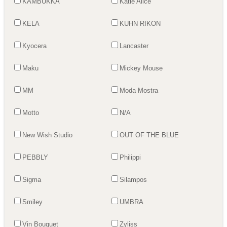
KAMBUKKA
Katie Alice
KELA
KUHN RIKON
Kyocera
Lancaster
Maku
Mickey Mouse
MM
Moda Mostra
Motto
N/A
New Wish Studio
OUT OF THE BLUE
PEBBLY
Philippi
Sigma
Silampos
Smiley
UMBRA
Vin Bouquet
Zyliss