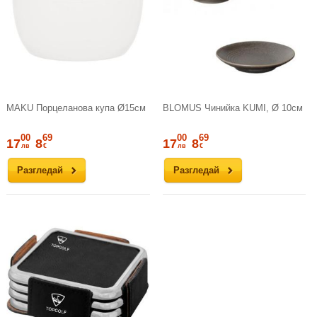
MAKU Порцеланова купа Ø15см
BLOMUS Чинийка KUMI, Ø 10см
00
69
00
69
17
8
17
8
лв
€
лв
€
Разгледай
Разгледай