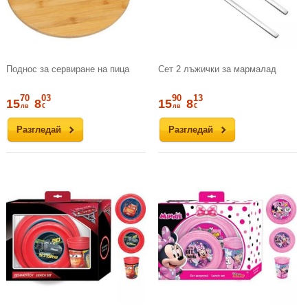
Поднос за сервиране на пица
Сет 2 лъжички за мармалад
70
03
90
13
15
8
15
8
лв
€
лв
€
Разгледай
Разгледай