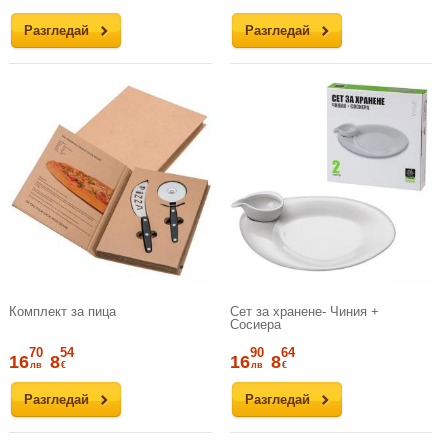
Разгледай
Разгледай
Комплект за пица
Сет за хранене- Чиния +
Сосиера
70
54
90
64
16
8
16
8
лв
€
лв
€
Разгледай
Разгледай