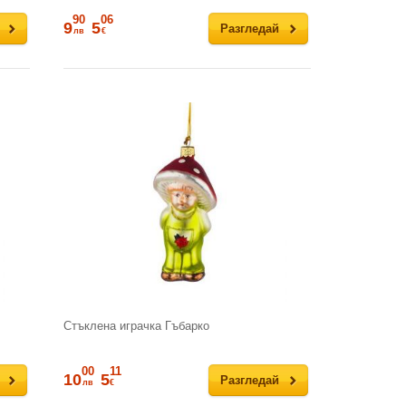
90
06
9
5
Разгледай
лв
€
Стъклена играчка Гъбарко
00
11
10
5
Разгледай
лв
€