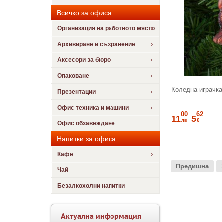
Всичко за офиса
Организация на работното място
Архивиране и съхранение
Аксесори за бюро
Опаковане
Коледна играчка
Презентации
Офис техника и машини
00
62
11
5
лв
€
Офис обзавеждане
Напитки за офиса
Кафе
Предишна
Чай
Безалкохолни напитки
Актуална информация