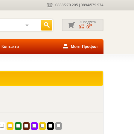
0888/270 205
|
0894/579 974
0 Продукта
00
00
0
0
лв
€
Контакти
Моят Профил