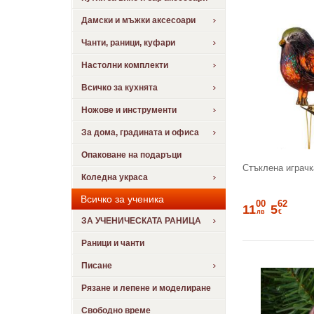
Дамски и мъжки аксесоари
Чанти, раници, куфари
Настолни комплекти
Всичко за кухнята
Ножове и инструменти
За дома, градината и офиса
Опаковане на подаръци
Стъклена играчк
Коледна украса
Всичко за ученика
00
62
11
5
лв
€
ЗА УЧЕНИЧЕСКАТА РАНИЦА
Раници и чанти
Писане
Рязане и лепене и моделиране
Свободно време