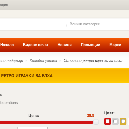
мация
Всички категории
Начало
Видове печат
Новини
Промоции
Марки
зни подаръци
Коледна украса
Стъклени ретро играчки за елха
РЕТРО ИГРАЧКИ ЗА ЕЛХА
л:
ecorations
Цвят:
Цена:
39.9