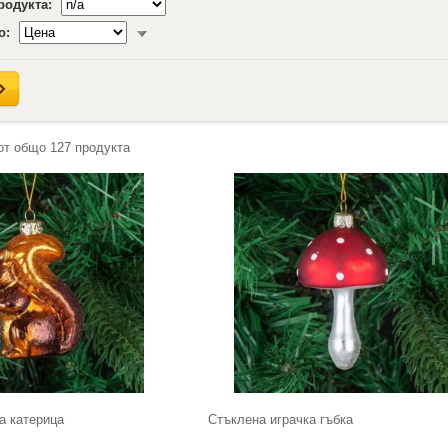
продукта:
о:
от общо
127
продукта
а катерица
Стъклена играчка гъбка