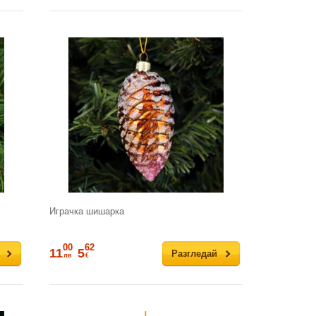
Играчка шишарка
00
62
11
5
Разгледай
лв
€