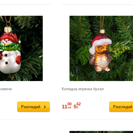
човече
Коледна играчка бухал
00
62
11
5
Разгледай
Разгледай
лв
€