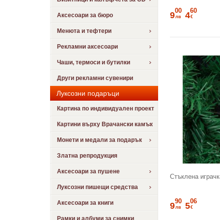
00
60
9
4
Аксесоари за бюро
лв
€
Менюта и тефтери
Рекламни аксесоари
Чаши, термоси и бутилки
Други рекламни сувенири
Луксозни подаръци
Картина по индивидуален проект
Картини върху Врачански камък
Монети и медали за подарък
Златна репродукция
Аксесоари за пушене
Стъклена играч
Луксозни пишещи средства
90
06
Аксесоари за книги
9
5
лв
€
Рамки и албуми за снимки