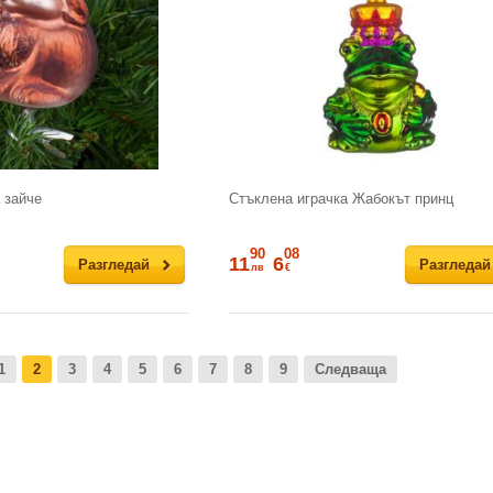
 зайче
Стъклена играчка Жабокът принц
90
08
11
6
Разгледай
Разгледай
лв
€
1
2
3
4
5
6
7
8
9
Следваща