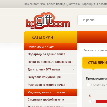
Как се поръчва
|
Как се плаща
|
Доставка
|
Гаранция
|
Рекла
КАТЕГОРИИ
Реклама и печат
Начало
Луксо
Подаръци за деца с печат
СТЪКЛЕНИ 
Печат на твоята AI карикатура
Дигитален и DTF печат
Визуална комуникация
Производите
Рекламен текстил с печат
Christmas d
Медали, купи и плакети
5
Спортни и трофейни купи