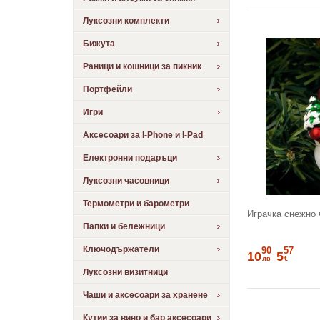
Луксозни комплекти
Бижута
Раници и кошници за пикник
Портфейли
Игри
Аксесоари за I-Phone и I-Pad
Електронни подаръци
Луксозни часовници
Термометри и барометри
Играчка снежно 
Папки и бележници
Ключодържатели
90
57
10
5
лв
€
Луксозни визитници
Чаши и аксесоари за хранене
Кутии за вино и бар аксесоари