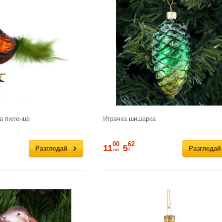
а пиленце
Играчка шишарка
00
62
11
5
Разгледай
Разгледай
лв
€