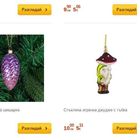
90
06
9
5
Разгледай
Разгледай
лв
€
ка шишарка
Стъклена играчка джудже с гъбка
00
11
10
5
Разгледай
Разгледай
лв
€