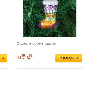
Стъклена играчка чорапче
90
08
11
6
Разгледай
лв
€