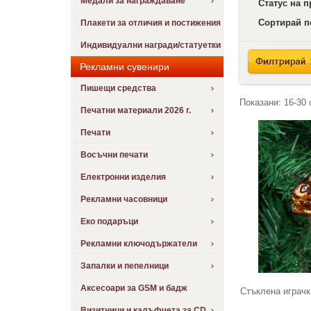
Медали за награждаване
Статус на 
Сортирай п
Плакети за отличия и постижения
Индивидуални награди/статуетки
Рекламни сувенири
Пишещи средства
Показани:
16-30
Печатни материали 2026 г.
Печати
Восъчни печати
Електронни изделия
Рекламни часовници
Еко подаръци
Рекламни ключодържатели
Запалки и пепелници
Аксесоари за GSM и бадж
Стъклена играчк
Визитници и калъфчета за CD