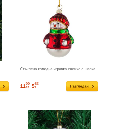
Стъклена коледна играчка снежко с шапка
00
62
11
5
Разгледай
лв
€