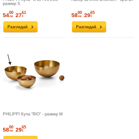
размер S
00
61
00
65
54
27
58
29
лв
€
лв
€
Разгледай
Разгледай
PHILIPPI Купа “RIO“ - размер M
00
65
58
29
лв
€