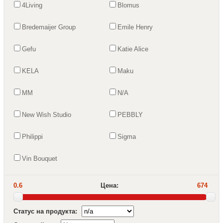
4Living
Blomus
Bredemaijer Group
Emile Henry
Gefu
Katie Alice
KELA
Maku
MM
N/A
New Wish Studio
PEBBLY
Philippi
Sigma
Vin Bouquet
0.6
Цена:
674
Статус на продукта: