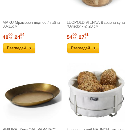
MAKU Мраморен поднос / табла
LEOPOLD VIENNA Дървена купа
30х15см
“Oviedo“ - Ø 20 см.
00
54
00
61
48
24
54
27
лв
€
лв
€
Разгледай
Разгледай
PHILIPPI Купа “VALPARAISO“ -
Панер за хляб BRUNCH - кръгъл