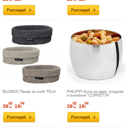
Разгледай
Разгледай
BLOMUS Панер за хляб TELA
PHILIPPI Купа за ядки, плодове
и бонобони “COPPETTA“
00
94
00
94
39
19
39
19
лв
€
лв
€
Разгледай
Разгледай