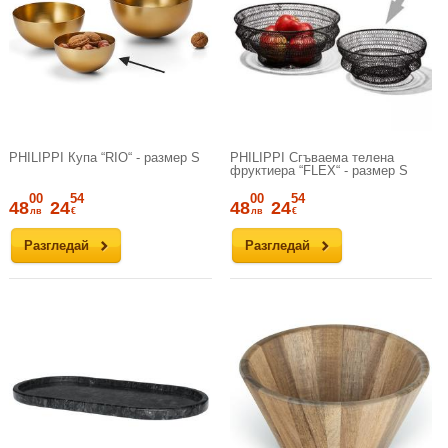
PHILIPPI Купа “RIO“ - размер S
PHILIPPI Сгъваема телена
фруктиера “FLEX“ - размер S
00
54
00
54
48
24
48
24
лв
€
лв
€
Разгледай
Разгледай