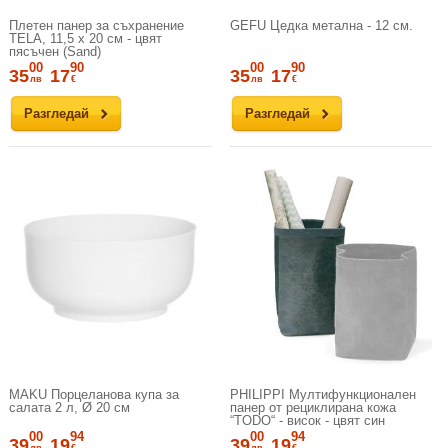
Плетен панер за съхранение
GEFU Цедка метална - 12 см.
TELA, 11,5 х 20 см - цвят
пясъчен (Sand)
00
90
00
90
35
17
35
17
лв
€
лв
€
Разгледай
Разгледай
MAKU Порцеланова купа за
PHILIPPI Мултифункционален
салата 2 л, Ø 20 см
панер от рециклирана кожа
“TODO“ - висок - цвят син
00
94
00
94
39
19
39
19
лв
€
лв
€