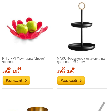
PHILIPPI Фруктиера “Цвете“ -
MAKU Фруктиера / етажерка на
червена
две нива - Ø 24 см.
00
94
00
94
39
19
39
19
лв
€
лв
€
Разгледай
Разгледай