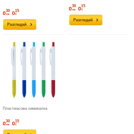
30
15
0
0
лв
€
30
15
0
0
лв
€
Разгледай
Разгледай
Пластмасова химикалка
30
15
0
0
лв
€