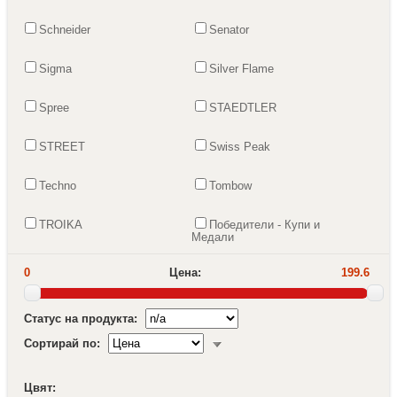
Schneider
Senator
Sigma
Silver Flame
Spree
STAEDTLER
STREET
Swiss Peak
Techno
Tombow
TROIKA
Победители - Купи и
Медали
0
Цена:
199.6
Статус на продукта:
Сортирай по:
Цвят: