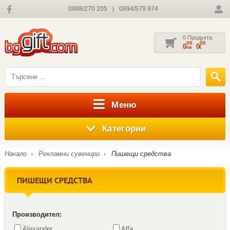
0888/270 205
|
0894/579 974
0 Продукта
00
00
0
0
лв
€
Меню
Категории
Начало
Рекламни сувенири
Пишещи средства
ПИШЕЩИ СРЕДСТВА
Производител:
Alexander
Alfa