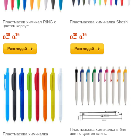
Пластмасов химикал RING с
Пластмасова химикалка Shoshi
цветен корпус
30
15
30
15
0
0
0
0
лв
€
лв
€
Разгледай
Разгледай
Пластмасова химикалка в бял
цвят с цветен клипс
Пластмасова химикалка