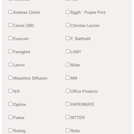
Andreas Christi
Bggift - Purpini Print
Cerruti 1881
Christian Lacroix
Eurocom
F. Bartholdi
Ferraghini
LAMY
Lanvin
Milan
Miquelrius Diffusion
MM
N/A
Office Products
Optima
PAPERMATE
Parker
RITTER
Rotring
Rotto