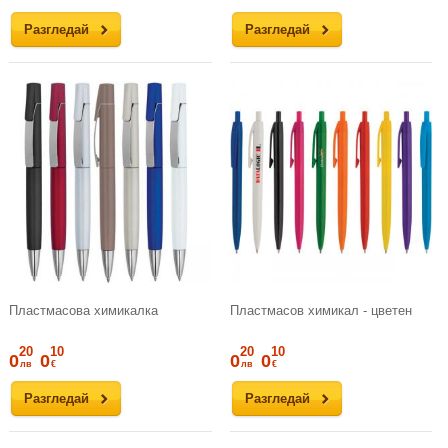
Разгледай
Разгледай
Пластмасова химикалка
Пластмасов химикал - цветен
20
10
20
10
0
0
0
0
лв
€
лв
€
Разгледай
Разгледай