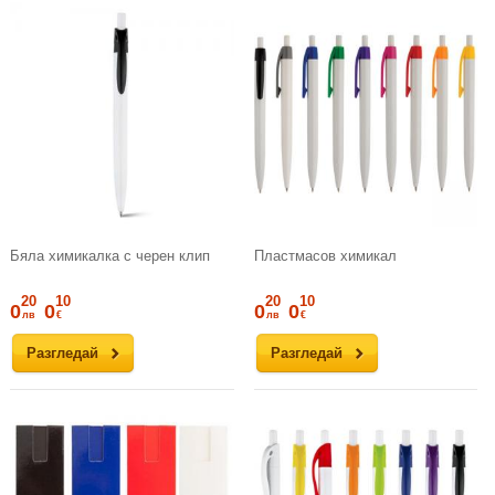
Бяла химикалка с черен клип
Пластмасов химикал
20
10
20
10
0
0
0
0
лв
€
лв
€
Разгледай
Разгледай