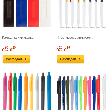
Калъф за химикалка
Пластмасова химикалка
20
10
20
10
0
0
0
0
лв
€
лв
€
Разгледай
Разгледай