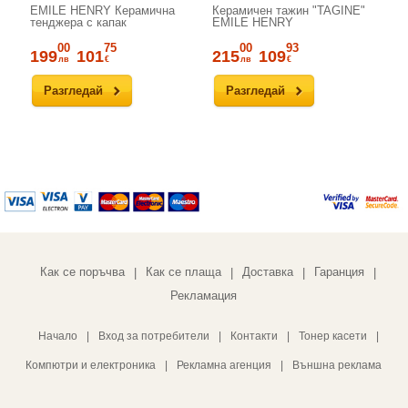
EMILE HENRY Керамична
Керамичен тажин "TAGINE"
E
тенджера с капак
EMILE HENRY
пр
пе
00
75
00
93
199
101
215
109
1
лв
€
лв
€
Разгледай
Разгледай
Как се поръчва
Как се плаща
Доставка
Гаранция
|
|
|
|
Рекламация
Начало
|
Вход за потребители
|
Контакти
|
Тонер касети
|
Компютри и електроника
|
Рекламна агенция
|
Външна реклама