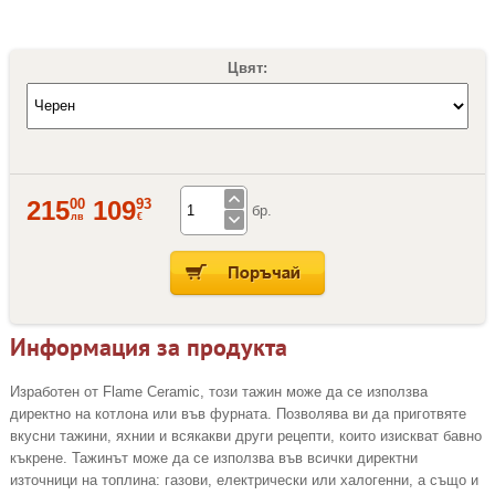
Цвят:
00
93
215
109
бр.
лв
€
Информация за продукта
Изработен от Flame Ceramic, този тажин може да се използва
директно на котлона или във фурната. Позволява ви да приготвяте
вкусни тажини, яхнии и всякакви други рецепти, които изискват бавно
къкрене. Тажинът може да се използва във всички директни
източници на топлина: газови, електрически или халогенни, а също и