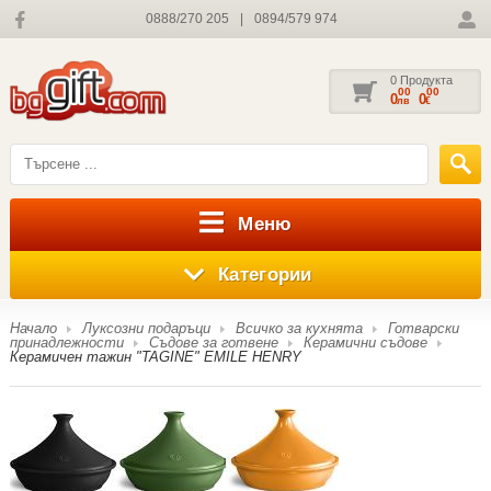
0888/270 205
|
0894/579 974
0 Продукта
00
00
0
0
лв
€
Меню
Категории
Начало
Луксозни подаръци
Всичко за кухнята
Готварски
принадлежности
Съдове за готвене
Керамични съдове
Керамичен тажин "TAGINE" EMILE HENRY