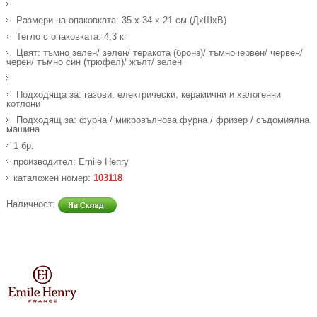
Размери на опаковката: 35 х 34 х 21 см (ДхШхВ)
Тегло с опаковката: 4,3 кг
Цвят: тъмно зелен/ зелен/ теракота (бронз)/ тъмночервен/ червен/
черен/ тъмно син (трюфел)/ жълт/ зелен
Подходяща за: газови, електрически, керамични и халогенни
котлони
Подходящ за: фурна / микровълнова фурна / фризер / съдомиялна
машина
1 бр.
производител: Emile Henry
каталожен номер:
103118
Наличност: