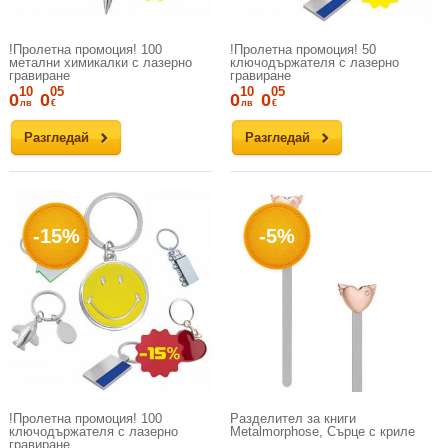
!Пролетна промоция! 100
!Пролетна промоция! 50
метални химикалки с лазерно
ключодържателя с лазерно
гравиране
гравиране
10
05
10
05
0
0
0
0
лв
€
лв
€
Разгледай
Разгледай
-15%
-5%
!Пролетна промоция! 100
Разделител за книги
ключодържателя с лазерно
Metalmorphose, Сърце с криле
гравиране