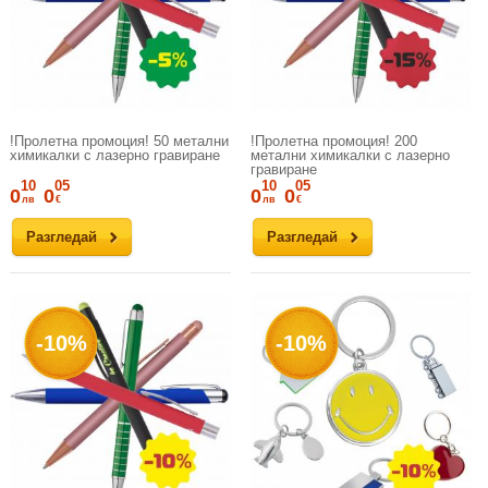
!Пролетна промоция! 50 метални
!Пролетна промоция! 200
химикалки с лазерно гравиране
метални химикалки с лазерно
гравиране
10
05
10
05
0
0
0
0
лв
€
лв
€
Разгледай
Разгледай
-10%
-10%