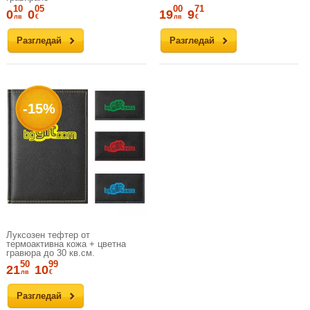
10
05
00
71
0
0
19
9
лв
€
лв
€
Разгледай
Разгледай
-15%
Луксозен тефтер от
термоактивна кожа + цветна
гравюра до 30 кв.см.
50
99
21
10
лв
€
Разгледай