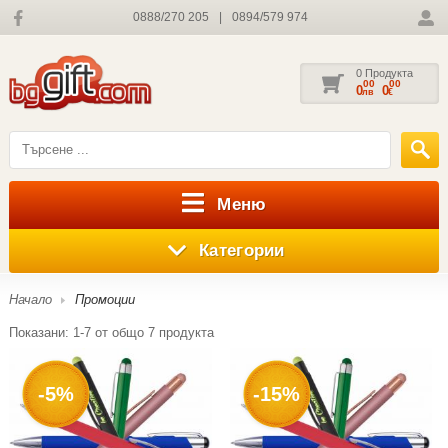
0888/270 205
|
0894/579 974
0 Продукта
00
00
0
0
лв
€
Меню
Категории
Начало
Промоции
Показани:
1-7
от общо
7
продукта
-5%
-15%