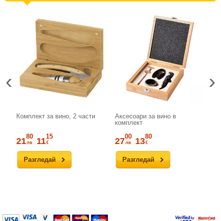
‹
›
Комплект за вино, 2 части
Аксесоари за вино в
Лу
комплект
за
80
15
00
80
21
11
27
13
3
лв
€
лв
€
Разгледай
Разгледай