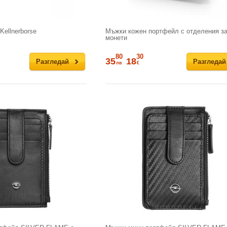
ellnerborse
Мъжки кожен портфейл с отделения з
монети
80
30
35
18
Разгледай
Разгледай
лв
€