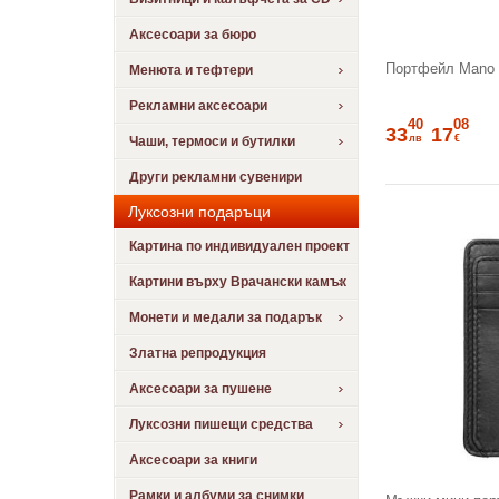
Аксесоари за бюро
Портфейл Mano K
Менюта и тефтери
Рекламни аксесоари
40
08
33
17
лв
€
Чаши, термоси и бутилки
Други рекламни сувенири
Луксозни подаръци
Картина по индивидуален проект
Картини върху Врачански камък
Монети и медали за подарък
Златна репродукция
Аксесоари за пушене
Луксозни пишещи средства
Аксесоари за книги
Рамки и албуми за снимки