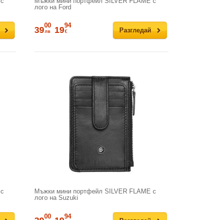
 с
Мъжки мини портфейл SILVER FLAME с
лого на Ford
00
94
39
19
Разгледай
лв
€
 с
Мъжки мини портфейл SILVER FLAME с
лого на Suzuki
00
94