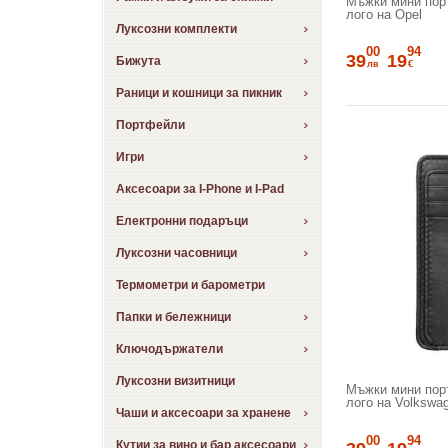
Мъжки мини пор
лого на Opel
Луксозни комплекти
00
94
39
19
Бижута
лв
€
Раници и кошници за пикник
Портфейли
Игри
Аксесоари за I-Phone и I-Pad
Електронни подаръци
Луксозни часовници
Термометри и барометри
Папки и бележници
Ключодържатели
Луксозни визитници
Мъжки мини пор
лого на Volkswa
Чаши и аксесоари за хранене
00
94
Кутии за вино и бар аксесоари