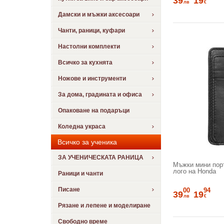
39
19
лв
€
Дамски и мъжки аксесоари
Чанти, раници, куфари
Настолни комплекти
Всичко за кухнята
Ножове и инструменти
За дома, градината и офиса
Опаковане на подаръци
Коледна украса
Всичко за ученика
ЗА УЧЕНИЧЕСКАТА РАНИЦА
Мъжки мини пор
лого на Honda
Раници и чанти
Писане
00
94
39
19
лв
€
Рязане и лепене и моделиране
Свободно време