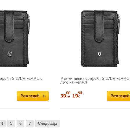
тфейл SILVER FLAME с
Мъжки мини портфейл SILVER FLAME
лого на Renault
00
94
39
19
Разгледай
Разгледай
лв
€
4
5
6
7
Следваща