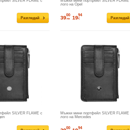
тфейл SILVER FLAME с
Мъжки мини портфейл SILVER FLAME
лого на Opel
00
94
39
19
Разгледай
Разгледай
лв
€
тфейл SILVER FLAME с
Мъжки мини портфейл SILVER FLAME
gen
лого на Mercedes
00
94