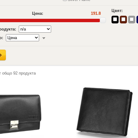
Цвят:
Цена:
191.8
продукта:
о:
т общо
92
продукта