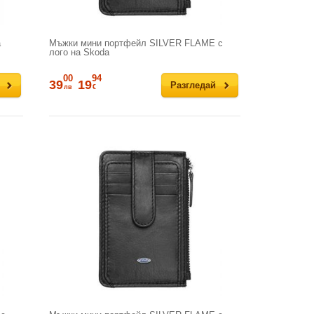
а
Мъжки мини портфейл SILVER FLAME с
лого на Skoda
00
94
39
19
Разгледай
лв
€