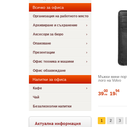
Всичко за офиса
Организация на работното място
Архивиране и съхранение
Аксесори за бюро
Опаковане
Презентации
Офис техника и машини
Офис обзавеждане
Мъжки мини пор
Напитки за офиса
лого на Volvo
Кафе
00
94
39
19
лв
€
Чай
Безалкохолни напитки
1
2
3
Актуална информация