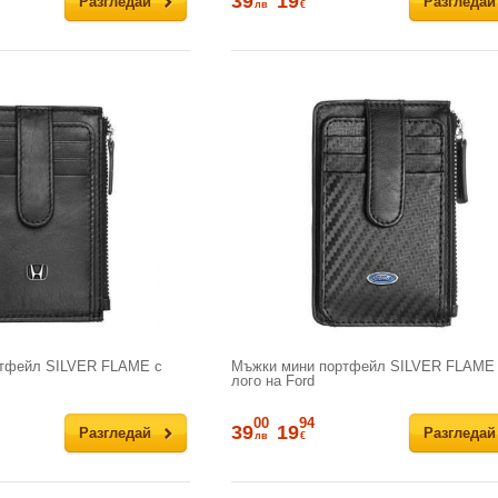
39
19
Разгледай
Разгледай
лв
€
тфейл SILVER FLAME с
Мъжки мини портфейл SILVER FLAME
лого на Ford
00
94
39
19
Разгледай
Разгледай
лв
€