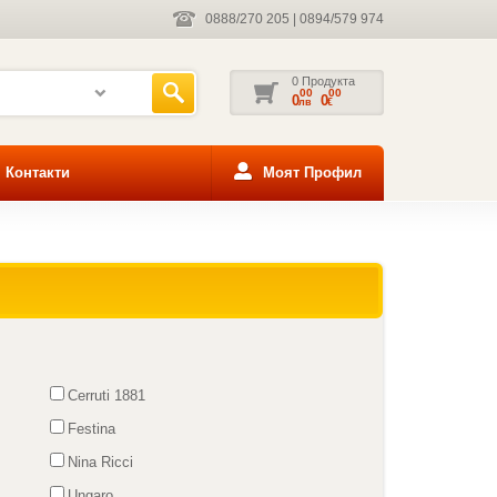
0888/270 205
|
0894/579 974
0 Продукта
00
00
0
0
лв
€
Контакти
Моят Профил
Cerruti 1881
Festina
Nina Ricci
Ungaro