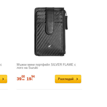
 с
Мъжки мини портфейл SILVER FLAME с
лого на Suzuki
00
94
39
19
Разгледай
лв
€