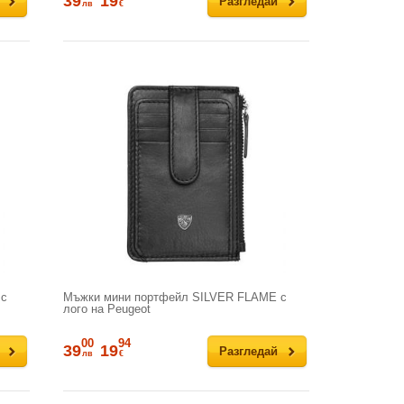
39
19
Разгледай
лв
€
 с
Мъжки мини портфейл SILVER FLAME с
лого на Peugeot
00
94
39
19
Разгледай
лв
€