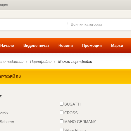
мация
Всички категории
Начало
Видове печат
Новини
Промоции
Марки
зни подаръци
Портфейли
Мъжки портфейли
ОРТФЕЙЛИ
л:
BUGATTI
acroix
CROSS
Scherrer
MANO GERMANY
Silver Flame