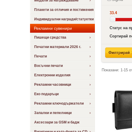
Медали за награждаване
Плакети за отличия и постижения
33.4
Индивидуални награди/статуетки
Статус на 
Рекламни сувенири
Сортирай п
Пишещи средства
Печатни материали 2026 г.
Печати
Восъчни печати
Показани:
1-15
о
Електронни изделия
Рекламни часовници
Еко подаръци
Рекламни ключодържатели
Запалки и пепелници
Аксесоари за GSM и бадж
Визитници и калъфчета за CD