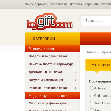
Как се поръчва
|
Как се плаща
|
Доставка
|
Гаранция
|
Рекла
КАТЕГОРИИ
Реклама и печат
Начало
Луксо
Подаръци за деца с печат
МЪЖКИ П
Печат на твоята AI карикатура
Дигитален и DTF печат
Визуална комуникация
Производите
Рекламен текстил с печат
Auto set
Медали, купи и плакети
Christian L
Jean Louis 
Спортни и трофейни купи
Sigma