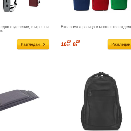
 едно отделение, вътрешни
Екологична раница с множество отдел
ве
20
28
16
8
Разгледай
Разгледай
лв
€