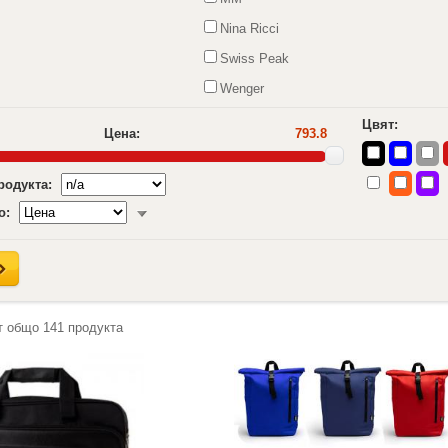
Nina Ricci
Swiss Peak
Wenger
Цвят:
Цена:
793.8
продукта:
о:
т общо
141
продукта