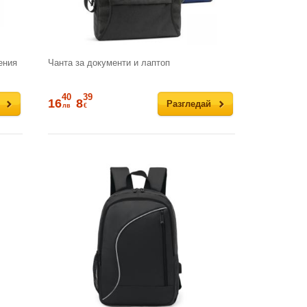
ения
Чанта за документи и лаптоп
40
39
16
8
Разгледай
лв
€