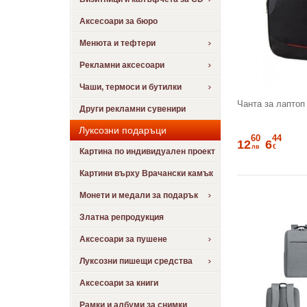
Аксесоари за бюро
Менюта и тефтери
Рекламни аксесоари
Чаши, термоси и бутилки
Чанта за лаптоп
Други рекламни сувенири
Луксозни подаръци
60
44
12
6
лв
€
Картина по индивидуален проект
Картини върху Врачански камък
Монети и медали за подарък
Златна репродукция
Аксесоари за пушене
Луксозни пишещи средства
Аксесоари за книги
Рамки и албуми за снимки