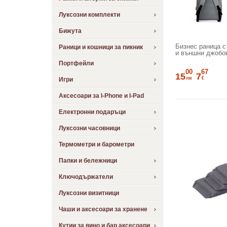
Луксозни комплекти
Бижута
Бизнес раница с
Раници и кошници за пикник
и външни джобо
Портфейли
00
67
15
7
лв
€
Игри
Аксесоари за I-Phone и I-Pad
Електронни подаръци
Луксозни часовници
Термометри и барометри
Папки и бележници
Ключодържатели
Луксозни визитници
Чаши и аксесоари за хранене
Кутии за вино и бар аксесоари