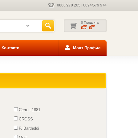
0888/270 205
|
0894/579 974
0 Продукта
00
00
0
0
лв
€
Контакти
Моят Профил
Cerruti 1881
CROSS
F. Bartholdi
Must