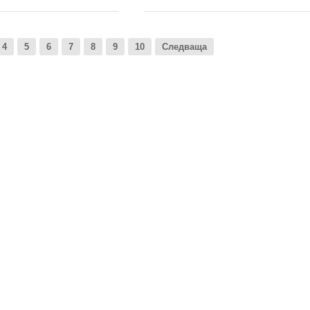
4
5
6
7
8
9
10
Следваща