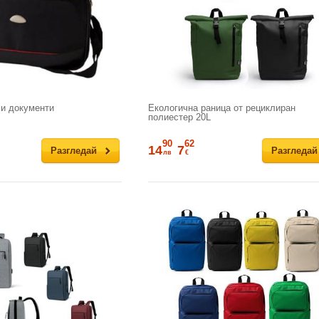
 и документи
Екологична раница от рециклиран
полиестер 20L
90
62
14
7
Разгледай
Разгледай
лв
€