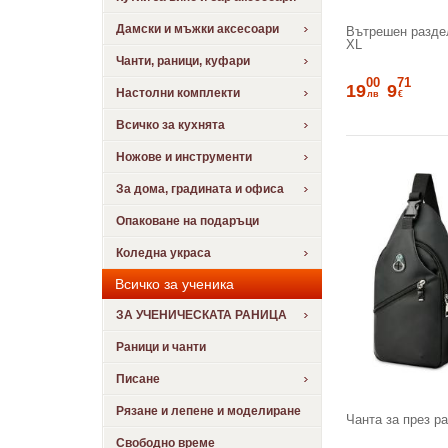
Дамски и мъжки аксесоари
Вътрешен раздел
XL
Чанти, раници, куфари
00
71
19
9
Настолни комплекти
лв
€
Всичко за кухнята
Ножове и инструменти
За дома, градината и офиса
Опаковане на подаръци
Коледна украса
Всичко за ученика
ЗА УЧЕНИЧЕСКАТА РАНИЦА
Раници и чанти
Писане
Рязане и лепене и моделиране
Чанта за през р
Свободно време