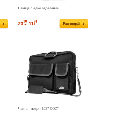
Раница с едно отделение
30
91
23
11
Разгледай
лв
€
Чанта - модел 1037 COZY