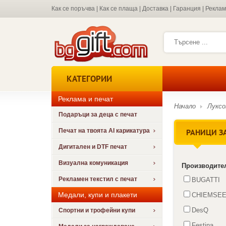
Как се поръчва
|
Как се плаща
|
Доставка
|
Гаранция
|
Рекла
КАТЕГОРИИ
Реклама и печат
Начало
Луксо
Подаръци за деца с печат
РАНИЦИ З
Печат на твоята AI карикатура
Дигитален и DTF печат
Визуална комуникация
Производите
Рекламен текстил с печат
BUGATTI
Медали, купи и плакети
CHIEMSE
DesQ
Спортни и трофейни купи
Festina