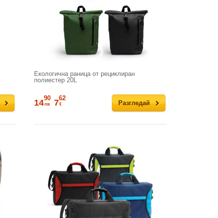
Екологична раница от рециклиран
полиестер 20L
90
62
14
7
Разгледай
лв
€