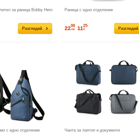
ител за раница Bobby Hero
Раница с едно отделение
00
25
22
11
Разгледай
Разгледай
лв
€
амо с едно отделение
Чанта за лаптоп и документи