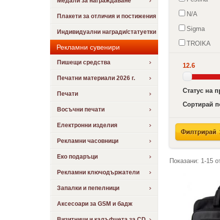
Медали за награждаване
N/A
Плакети за отличия и постижения
Sigma
Индивидуални награди/статуетки
TROIKA
Рекламни сувенири
Пишещи средства
12.6
Печатни материали 2026 г.
Статус на 
Печати
Сортирай п
Восъчни печати
Електронни изделия
Рекламни часовници
Еко подаръци
Показани:
1-15
о
Рекламни ключодържатели
Запалки и пепелници
Аксесоари за GSM и бадж
Визитници и калъфчета за CD