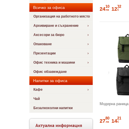
10
32
Всичко за офиса
24
12
лв
€
Организация на работното място
Архивиране и съхранение
Аксесори за бюро
Опаковане
Презентации
Офис техника и машини
Офис обзавеждане
Напитки за офиса
Кафе
Чай
Модерна раница 
Безалкохолни напитки
80
21
27
14
лв
€
Актуална информация