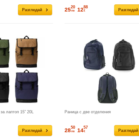
20
88
25
12
Разгледай
Разгледай
лв
€
за лаптоп 15” 20L
Раница с две отделения
50
57
28
14
Разгледай
Разгледай
лв
€