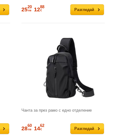
20
88
25
12
Разгледай
лв
€
Чанта за през рамо с едно отделение
60
62
28
14
Разгледай
лв
€