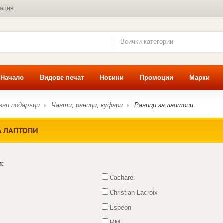
мация
Всички категории
Начало
Видове печат
Новини
Промоции
Марки
зни подаръци
Чанти, раници, куфари
Раници за лаптопи
А ЛАПТОПИ
л:
Cacharel
E
Christian Lacroix
Espeon
MM