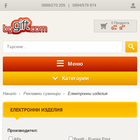
0888/270 205
|
0894/579 974
0 Продукта
00
00
0
0
лв
€
Меню
Категории
Начало
Рекламни сувенири
Електронни изделия
ЕЛЕКТРОННИ ИЗДЕЛИЯ
Производител:
Alfa
Bggift - Purpini Print