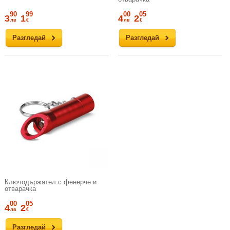
90
99
00
05
3
1
4
2
лв
€
лв
€
Разгледай
Разгледай
Ключодържател с фенерче и
отварачка
00
05
4
2
лв
€
Разгледай