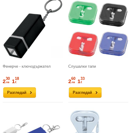
Фенерче - ключодържател
Слушалки тапи
30
18
60
33
2
1
2
1
лв
€
лв
€
Разгледай
Разгледай