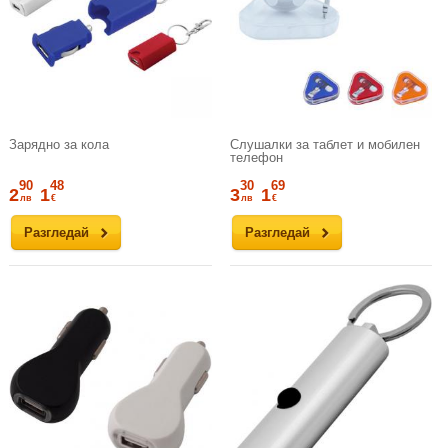
Зарядно за кола
Слушалки за таблет и мобилен
телефон
90
48
30
69
2
1
3
1
лв
€
лв
€
Разгледай
Разгледай