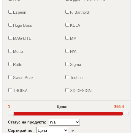
Espeon
F. Bartholdi
Hugo Boss
KELA
MAG-LITE
MM
Motto
N/A
Rotto
Sigma
Swiss Peak
Techno
TROIKA
XD DESIGN
1
Цена:
355.4
Статус на продукта:
Сортирай по: