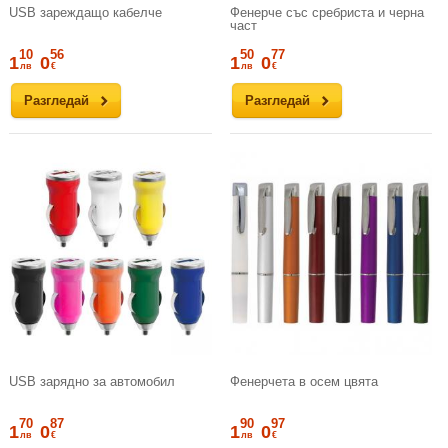
USB зареждащо кабелче
Фенерче със сребриста и черна
част
10
56
50
77
1
0
1
0
лв
€
лв
€
Разгледай
Разгледай
USB зарядно за автомобил
Фенерчета в осем цвята
70
87
90
97
1
0
1
0
лв
€
лв
€