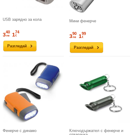
USB зарядно за кола
Мини фенерче
40
74
90
99
3
1
3
1
лв
€
лв
€
Разгледай
Разгледай
Фенерче с динамо
Ключодържател с фенерче и
отварачка