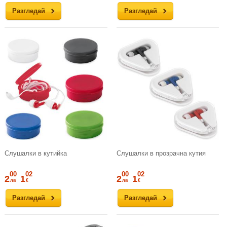
Разгледай
Разгледай
Слушалки в кутийка
Слушалки в прозрачна кутия
00
02
00
02
2
1
2
1
лв
€
лв
€
Разгледай
Разгледай