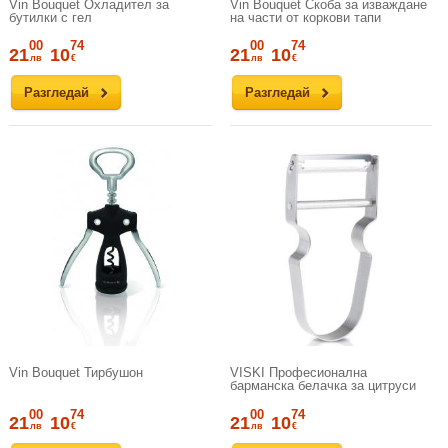
Vin Bouquet Охладител за
Vin Bouquet Скоба за изваждане
бутилки с гел
на части от коркови тапи
00
74
00
74
21
10
21
10
лв
€
лв
€
Разгледай
Разгледай
Vin Bouquet Тирбушон
VISKI Професионална
барманска белачка за цитруси
00
74
00
74
21
10
21
10
лв
€
лв
€