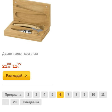
Дървен винен комплект
80
15
21
11
лв
€
Разгледай
Предишна
2
3
4
5
6
7
8
9
10
11
..
20
Следваща