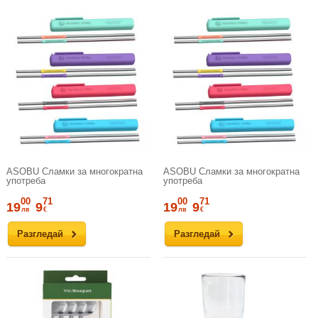
ASOBU Сламки за многократна
ASOBU Сламки за многократна
употреба
употреба
00
71
00
71
19
9
19
9
лв
€
лв
€
Разгледай
Разгледай