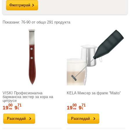
Показани:
76-90
от общо
291
продукта
VISKI Професионална
KELA Миксер за фрапе “Maito“
барманска зестер за кора на
цитруси
00
71
00
71
19
9
19
9
лв
€
лв
€
Разгледай
Разгледай