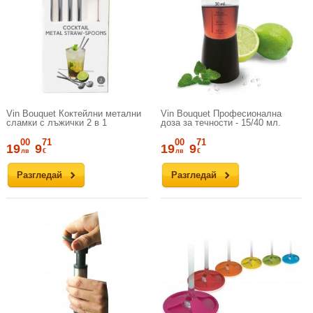
Vin Bouquet Коктейлни метални
Vin Bouquet Професионална
сламки с лъжички 2 в 1
доза за течности - 15/40 мл.
00
71
00
71
19
9
19
9
лв
€
лв
€
Разгледай
Разгледай