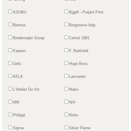
ASOBU
Bggift - Purpini Print
Blomus
Borgonovo Italy
Bredemaijer Group
Cerruti 1881
Espeon
F. Bartholdi
Gefu
Hugo Boss
KELA
Lancaster
L`Atelier Du Vin
Maku
MM
N/A
Philippi
Rotto
Sigma
Silver Flame