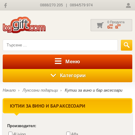
0888/270 205
|
0894/579 974
0 Продукта
00
00
0
0
лв
€
Меню
Категории
Начало
Луксозни подаръци
Кутии за вино и бар аксесоари
КУТИИ ЗА ВИНО И БАР АКСЕСОАРИ
Производител:
4Living
Alfa