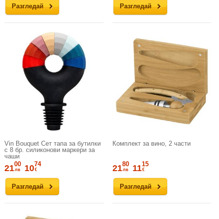
Разгледай
Разгледай
Vin Bouquet Сет тапа за бутилки
Комплект за вино, 2 части
с 8 бр. силиконови маркери за
чаши
00
74
80
15
21
10
21
11
лв
€
лв
€
Разгледай
Разгледай