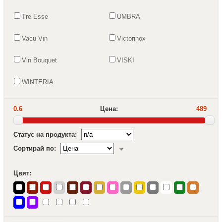
Tre Esse
UMBRA
Vacu Vin
Victorinox
Vin Bouquet
VISKI
WINTERIA
0.6
Цена:
489
Статус на продукта:
Сортирай по:
Цвят: