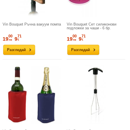
Vin Bouquet Ръчна вакуум помпа
Vin Bouquet Сет силиконови
подложки за чаши - 6 бр.
00
71
00
71
19
9
19
9
лв
€
лв
€
Разгледай
Разгледай