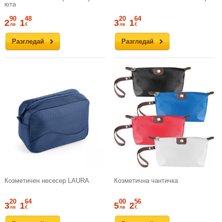
юта
90
48
20
64
2
1
3
1
лв
€
лв
€
Разгледай
Разгледай
Козметичен несесер LAURA
Козметична чантичка
20
64
00
56
3
1
5
2
лв
€
лв
€