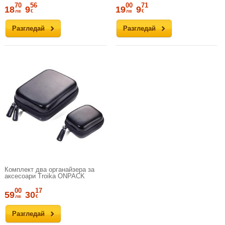
70
56
00
71
18
9
19
9
лв
€
лв
€
Разгледай
Разгледай
Комплект два органайзера за
аксесоари Troika ONPACK
00
17
59
30
лв
€
Разгледай