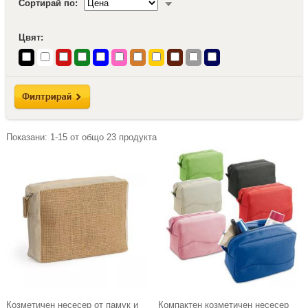
Сортирай по:
Цвят:
Показани:
1-15
от общо
23
продукта
Козметичен несесер от памук и
Компактен козметичен несесер