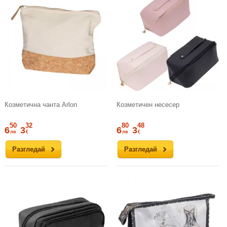
Козметична чанта Arlon
Козметичен несесер
50
32
80
48
6
3
6
3
лв
€
лв
€
Разгледай
Разгледай