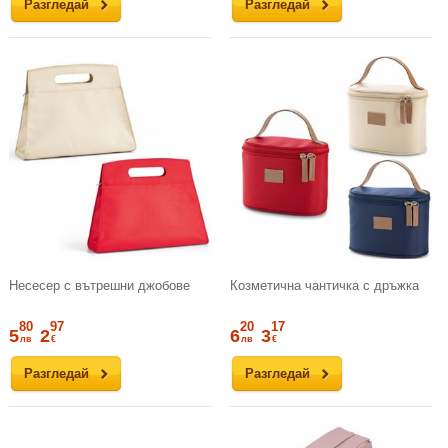
Разгледай
Разгледай
Несесер с вътрешни джобове
Козметична чантичка с дръжка
80
97
20
17
5
2
6
3
лв
€
лв
€
Разгледай
Разгледай