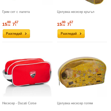
Грим сет с лалета
Целувка несесер кръгъл
00
67
00
67
15
7
15
7
лв
€
лв
€
Разгледай
Разгледай
Несесер - Ducati Corse
Целувка несесер голям