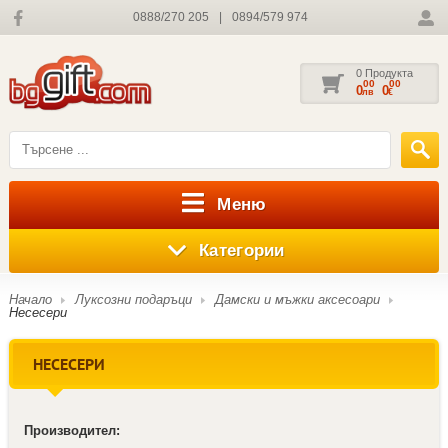
0888/270 205
|
0894/579 974
0 Продукта
00
00
0
0
лв
€
Меню
Категории
Начало
Луксозни подаръци
Дамски и мъжки аксесоари
Несесери
НЕСЕСЕРИ
Производител: