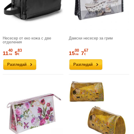
Несесер от еко кожа с две
Дамски несесер за грим
отделения
40
83
00
67
11
5
15
7
лв
€
лв
€
Разгледай
Разгледай