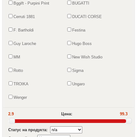
Bggift - Purpini Print
BUGATTI
Cerruti 1881
DUCATI CORSE
F. Bartholdi
Festina
Guy Laroche
Hugo Boss
MM
New Wish Studio
Rotto
Sigma
TROIKA
Ungaro
Wenger
2.9
Цена:
99.3
Статус на продукта: