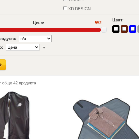
XD DESIGN
Цвят:
Цена:
552
продукта:
о:
т общо
42
продукта