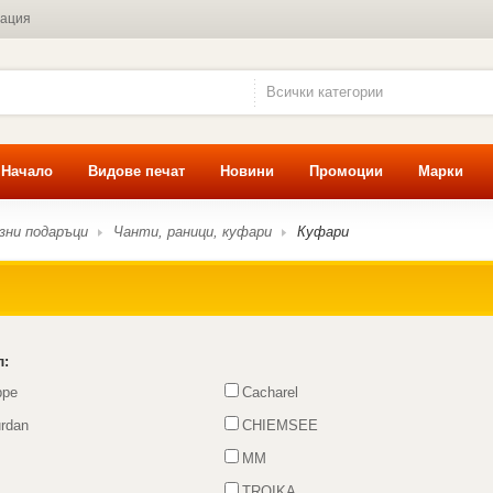
мация
Всички категории
Начало
Видове печат
Новини
Промоции
Марки
зни подаръци
Чанти, раници, куфари
Куфари
л:
ppe
Cacharel
urdan
CHIEMSEE
MM
TROIKA