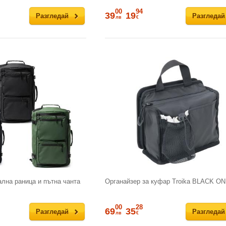
00
94
39
19
Разгледай
Разгледай
лв
€
лна раница и пътна чанта
Органайзер за куфар Troika BLACK O
00
28
69
35
Разгледай
Разгледай
лв
€