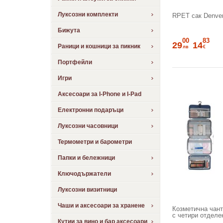
Луксозни комплекти
RPET сак Denve
Бижута
00
83
29
14
Раници и кошници за пикник
лв
€
Портфейли
Игри
Аксесоари за I-Phone и I-Pad
Електронни подаръци
Луксозни часовници
Термометри и барометри
Папки и бележници
Ключодържатели
Луксозни визитници
Чаши и аксесоари за хранене
Козметична чант
с четири отделе
Кутии за вино и бар аксесоари