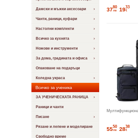
80
33
37
19
Дамски и мъжки аксесоари
лв
€
Чанти, раници, куфари
Настолни комплекти
Всичко за кухнята
Ножове и инструменти
За дома, градината и офиса
Опаковане на подаръци
Коледна украса
Всичко за ученика
ЗА УЧЕНИЧЕСКАТА РАНИЦА
Раници и чанти
Мултифункциона
Писане
50
38
Рязане и лепене и моделиране
55
28
лв
€
Свободно време