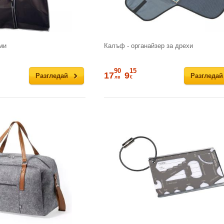
ми
Калъф - органайзер за дрехи
90
15
17
9
Разгледай
Разгледай
лв
€