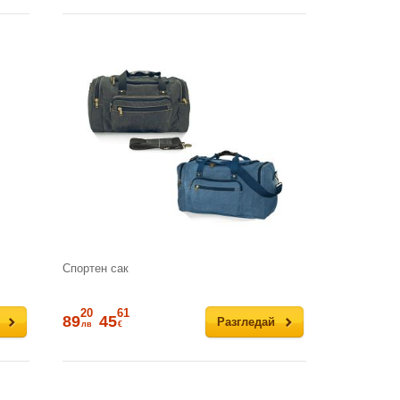
Спортен сак
20
61
89
45
Разгледай
лв
€