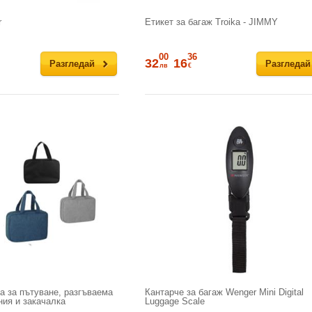
r
Етикет за багаж Troika - JIMMY
00
36
32
16
Разгледай
Разгледай
лв
€
а за пътуване, разгъваема
Кантарче за багаж Wenger Mini Digital
ния и закачалка
Luggage Scale