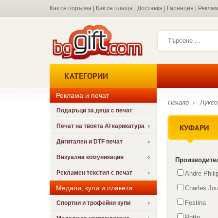
Как се поръчва
|
Как се плаща
|
Доставка
|
Гаранция
|
Рекла
КАТЕГОРИИ
Реклама и печат
Начало
Луксо
Подаръци за деца с печат
КУФАРИ
Печат на твоята AI карикатура
Дигитален и DTF печат
Визуална комуникация
Производите
Рекламен текстил с печат
Andre Phili
Медали, купи и плакети
Charles Jo
Festina
Спортни и трофейни купи
Rotto