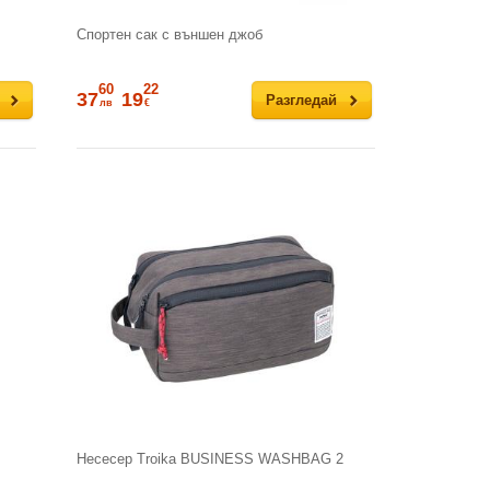
Спортен сак с външен джоб
60
22
37
19
Разгледай
лв
€
Несесер Troika BUSINESS WASHBAG 2