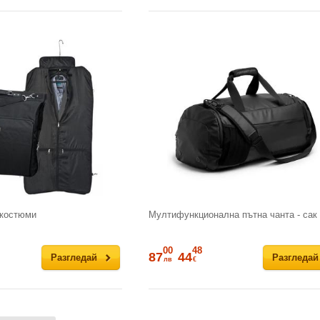
 костюми
Мултифункционална пътна чанта - сак
00
48
87
44
Разгледай
Разгледай
лв
€