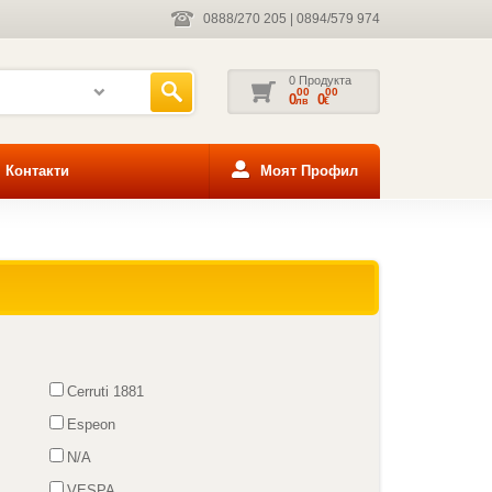
0888/270 205
|
0894/579 974
0 Продукта
00
00
0
0
лв
€
Контакти
Моят Профил
Cerruti 1881
Espeon
N/A
VESPA