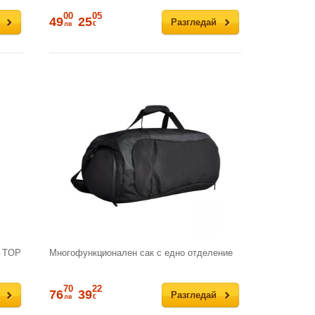
00
05
49
25
Разгледай
лв
€
N TOP
Многофункционален сак с едно отделение
70
22
76
39
Разгледай
лв
€