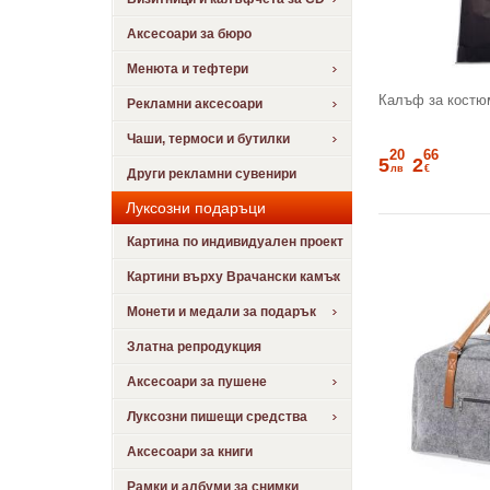
Аксесоари за бюро
Менюта и тефтери
Калъф за костю
Рекламни аксесоари
Чаши, термоси и бутилки
20
66
5
2
лв
€
Други рекламни сувенири
Луксозни подаръци
Картина по индивидуален проект
Картини върху Врачански камък
Монети и медали за подарък
Златна репродукция
Аксесоари за пушене
Луксозни пишещи средства
Аксесоари за книги
Рамки и албуми за снимки