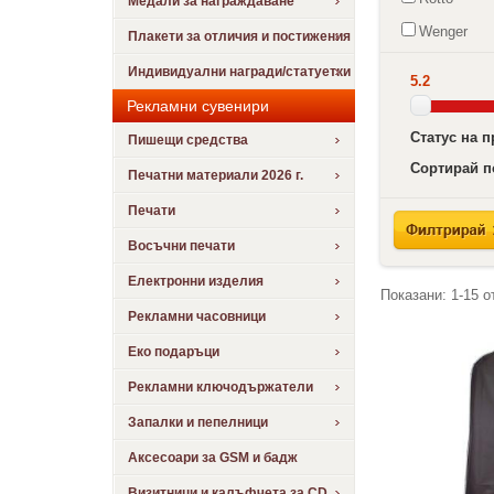
Медали за награждаване
Wenger
Плакети за отличия и постижения
Индивидуални награди/статуетки
5.2
Рекламни сувенири
Статус на 
Пишещи средства
Сортирай п
Печатни материали 2026 г.
Печати
Восъчни печати
Електронни изделия
Показани:
1-15
о
Рекламни часовници
Еко подаръци
Рекламни ключодържатели
Запалки и пепелници
Аксесоари за GSM и бадж
Визитници и калъфчета за CD