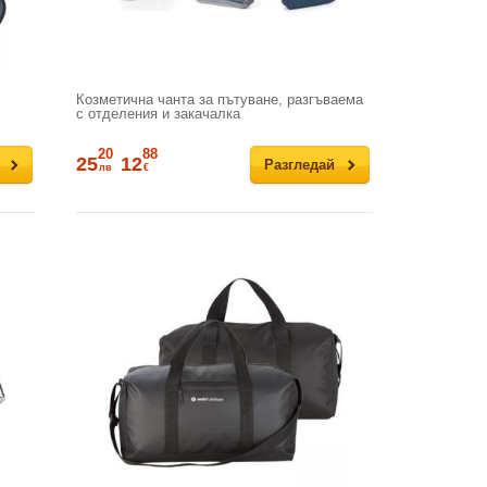
Козметична чанта за пътуване, разгъваема
с отделения и закачалка
20
88
25
12
Разгледай
лв
€