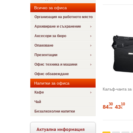
Всичко за офиса
Организация на работното място
Архивиране и съхранение
Аксесори за бюро
Опаковане
Презентации
Офис техника и машини
Офис обзавеждане
Напитки за офиса
Калъф-чанта за
Кафе
Чай
30
10
84
43
лв
€
Безалкохолни напитки
Актуална информация