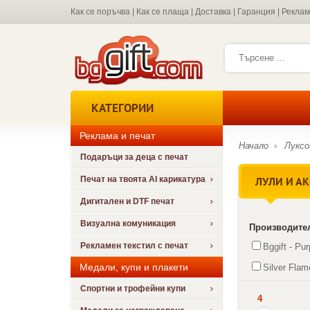
Как се поръчва
|
Как се плаща
|
Доставка
|
Гаранция
|
Рекла
КАТЕГОРИИ
Реклама и печат
Начало
Луксо
Подаръци за деца с печат
ЛУЛИ И А
Печат на твоята AI карикатура
Дигитален и DTF печат
Визуална комуникация
Производите
Рекламен текстил с печат
Bggift - Pur
Медали, купи и плакети
Silver Flam
Спортни и трофейни купи
4