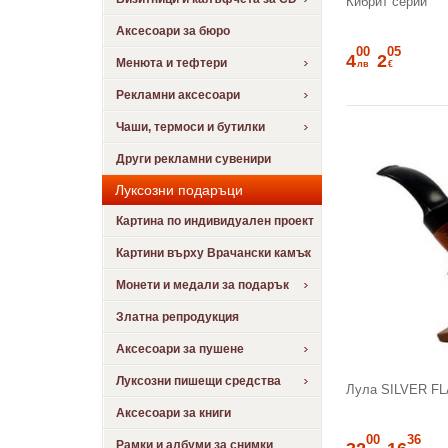
Кибрит серии
Аксесоари за бюро
00
05
4
2
Менюта и тефтери
лв
€
Рекламни аксесоари
Чаши, термоси и бутилки
Други рекламни сувенири
Луксозни подаръци
Картина по индивидуален проект
Картини върху Врачански камък
Монети и медали за подарък
Златна репродукция
Аксесоари за пушене
Луксозни пишещи средства
Лула SILVER FL
Аксесоари за книги
00
36
Рамки и албуми за снимки