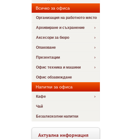
Всичко за офиса
Организация на работното място
Архивиране и съхранение
Аксесори за бюро
Опаковане
Презентации
Офис техника и машини
Офис обзавеждане
Напитки за офиса
Кафе
Чай
Безалкохолни напитки
Актуална информация