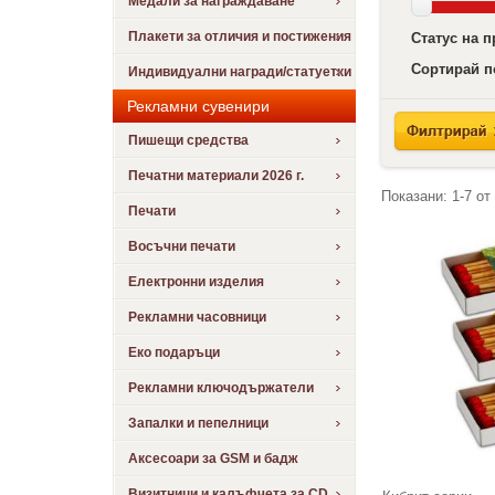
Медали за награждаване
Плакети за отличия и постижения
Статус на 
Сортирай п
Индивидуални награди/статуетки
Рекламни сувенири
Пишещи средства
Печатни материали 2026 г.
Показани:
1-7
от
Печати
Восъчни печати
Електронни изделия
Рекламни часовници
Еко подаръци
Рекламни ключодържатели
Запалки и пепелници
Аксесоари за GSM и бадж
Визитници и калъфчета за CD