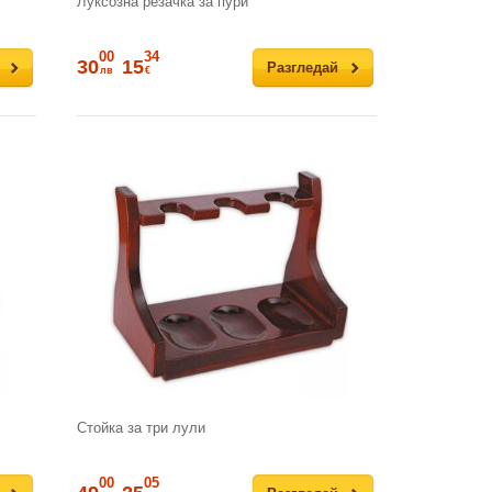
Луксозна резачка за пури
00
34
30
15
Разгледай
лв
€
Стойка за три лули
00
05