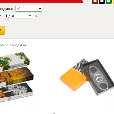
продукта:
о:
 общо
7
продукта