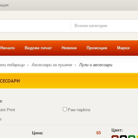
мация
Всички категории
Начало
Видове печат
Новини
Промоции
Марки
зни подаръци
Аксесоари за пушене
Лули и аксесоари
КСЕСОАРИ
л:
pini Print
Paw napkins
e
Цвят:
Цена:
65