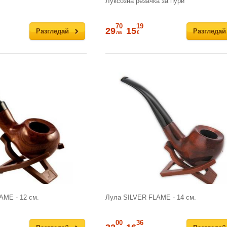
Луксозна резачка за пури
70
19
29
15
Разгледай
Разгледай
лв
€
AME - 12 см.
Лула SILVER FLAME - 14 см.
00
36