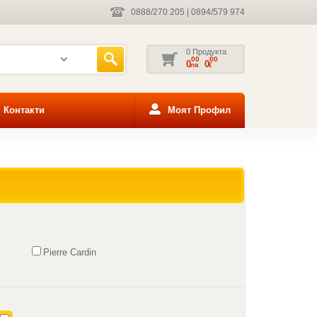
0888/270 205
|
0894/579 974
0 Продукта
00
00
0
0
лв
€
Контакти
Моят Профил
Pierre Cardin