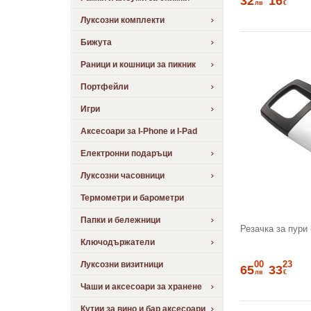
32
16
лв
€
Луксозни комплекти
Бижута
Раници и кошници за пикник
Портфейли
Игри
Аксесоари за I-Phone и I-Pad
Електронни подаръци
Луксозни часовници
Термометри и барометри
Папки и бележници
Резачка за пури
Ключодържатели
00
23
Луксозни визитници
65
33
лв
€
Чаши и аксесоари за хранене
Кутии за вино и бар аксесоари