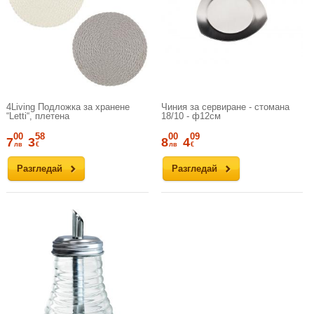
4Living Подложка за хранене
Чиния за сервиране - стомана
“Letti“, плетена
18/10 - ф12см
00
58
00
09
7
3
8
4
лв
€
лв
€
Разгледай
Разгледай