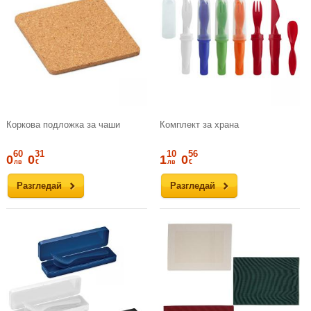
Коркова подложка за чаши
Комплект за храна
60
31
10
56
0
0
1
0
лв
€
лв
€
Разгледай
Разгледай