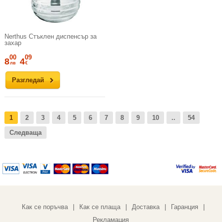
Nerthus Стъклен диспенсър за
захар
00
09
8
4
лв
€
Разгледай
1
2
3
4
5
6
7
8
9
10
..
54
Следваща
Как се поръчва
Как се плаща
Доставка
Гаранция
|
|
|
|
Рекламация