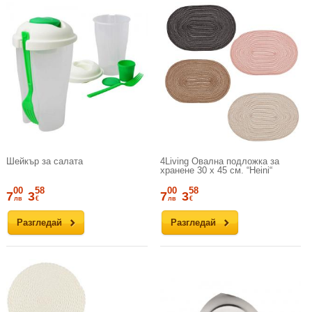
Шейкър за салата
4Living Овална подложка за
хранене 30 х 45 см. “Heini“
00
58
00
58
7
3
7
3
лв
€
лв
€
Разгледай
Разгледай