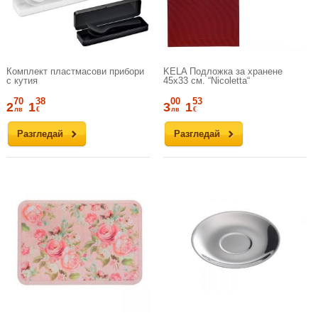
Комплект пластмасови прибори
KELA Подложка за хранене
с кутия
45х33 см. “Nicoletta“
70
38
00
53
2
1
3
1
лв
€
лв
€
Разгледай
Разгледай