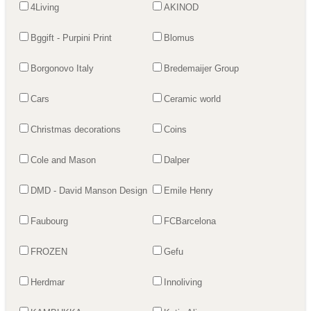
4Living
AKINOD
Bggift - Purpini Print
Blomus
Borgonovo Italy
Bredemaijer Group
Cars
Ceramic world
Christmas decorations
Coins
Cole and Mason
Dalper
DMD - David Manson Design
Emile Henry
Faubourg
FCBarcelona
FROZEN
Gefu
Herdmar
Innoliving