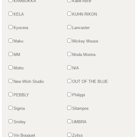
KAMBUKKA
Katie Alice
KELA
KUHN RIKON
Kyocera
Lancaster
Maku
Mickey Mouse
MM
Moda Mostra
Motto
N/A
New Wish Studio
OUT OF THE BLUE
PEBBLY
Philippi
Sigma
Silampos
Smiley
UMBRA
Vin Bouquet
Zyliss