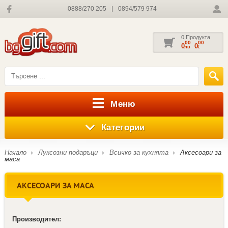
0888/270 205
|
0894/579 974
0 Продукта
00
00
0
0
лв
€
Меню
Категории
Начало
Луксозни подаръци
Всичко за кухнята
Аксесоари за
маса
АКСЕСОАРИ ЗА МАСА
Производител: