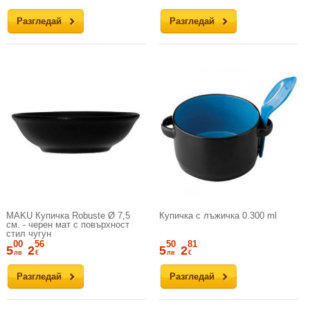
Разгледай
Разгледай
MAKU Купичка Robuste Ø 7,5
Купичка с лъжичка 0.300 ml
см. - черен мат с повърхност
стил чугун
00
56
50
81
5
2
5
2
лв
€
лв
€
Разгледай
Разгледай