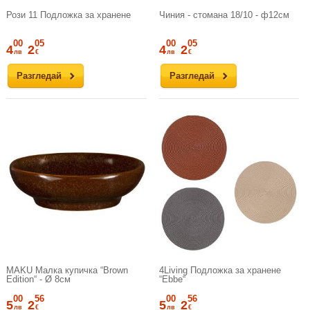
Рози 11 Подложка за хранене
Чиния - стомана 18/10 - ф12см
00
05
00
05
4
2
4
2
лв
€
лв
€
Разгледай
Разгледай
MAKU Малка купичка “Brown
4Living Подложка за хранене
Edition“ - Ø 8см
“Ebbe“
00
56
00
56
5
2
5
2
лв
€
лв
€