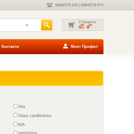
0888/270 205
|
0894/579 974
0 Продукта
00
00
0
0
лв
€
Контакти
Моят Профил
Alfa
Glass candlesticks
N/A
WINTERIA