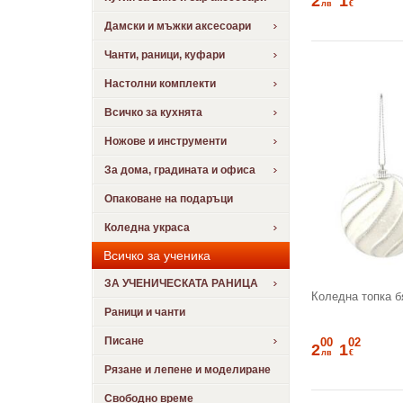
2
1
лв
€
Дамски и мъжки аксесоари
Чанти, раници, куфари
Настолни комплекти
Всичко за кухнята
Ножове и инструменти
За дома, градината и офиса
Опаковане на подаръци
Коледна украса
Всичко за ученика
ЗА УЧЕНИЧЕСКАТА РАНИЦА
Коледна топка б
Раници и чанти
Писане
00
02
2
1
лв
€
Рязане и лепене и моделиране
Свободно време