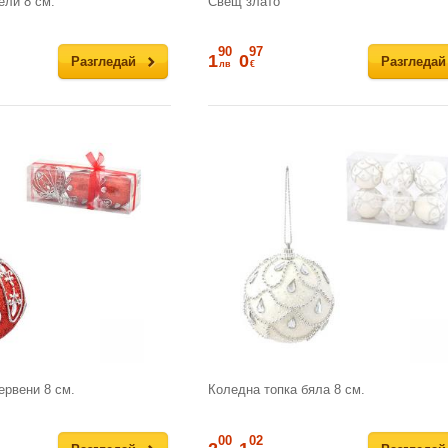
ели 8 см.
Свещ злато
90
97
1
0
Разгледай
Разгледай
лв
€
ервени 8 см.
Коледна топка бяла 8 см.
00
02