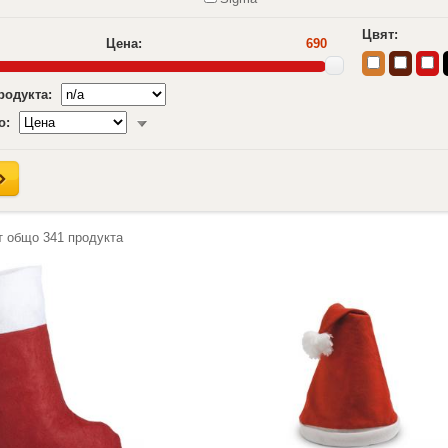
Цвят:
Цена:
690
продукта:
о:
т общо
341
продукта