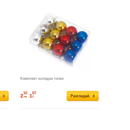
Комплект коледни топки
10
07
2
1
Разгледай
лв
€