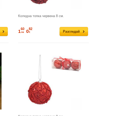
Коледна топка червена 8 см.
60
82
1
0
Разгледай
лв
€