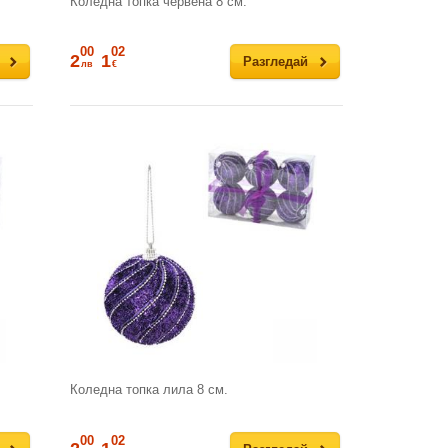
Коледна топка червена 8 см.
00
02
2
1
Разгледай
лв
€
Коледна топка лила 8 см.
00
02