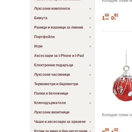
Коледни топки б
Луксозни комплекти
60
82
1
0
Бижута
лв
€
Раници и кошници за пикник
Портфейли
Игри
Аксесоари за I-Phone и I-Pad
Електронни подаръци
Луксозни часовници
Термометри и барометри
Папки и бележници
Ключодържатели
Луксозни визитници
Коледни топки ч
Чаши и аксесоари за хранене
00
02
Кутии за вино и бар аксесоари