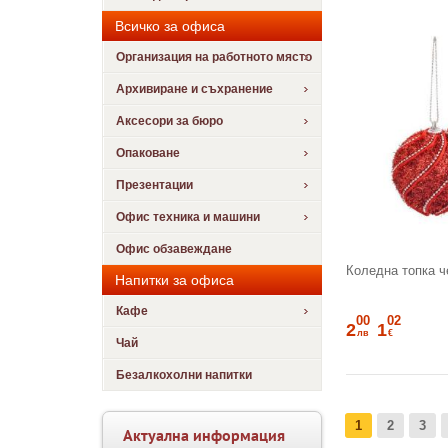
Всичко за офиса
Организация на работното място
Архивиране и съхранение
Аксесори за бюро
Опаковане
Презентации
Офис техника и машини
Офис обзавеждане
Коледна топка ч
Напитки за офиса
Кафе
00
02
2
1
лв
€
Чай
Безалкохолни напитки
1
2
3
Актуална информация