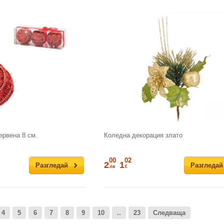
ервена 8 см.
Коледна декорация злато
00
02
2
1
Разгледай
Разгледай
лв
€
4
5
6
7
8
9
10
..
23
Следваща