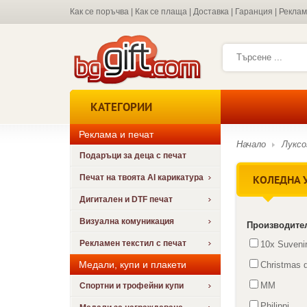
Как се поръчва
|
Как се плаща
|
Доставка
|
Гаранция
|
Рекла
КАТЕГОРИИ
Реклама и печат
Начало
Луксо
Подаръци за деца с печат
КОЛЕДНА 
Печат на твоята AI карикатура
Дигитален и DTF печат
Визуална комуникация
Производите
Рекламен текстил с печат
10x Suveni
Медали, купи и плакети
Christmas d
MM
Спортни и трофейни купи
Philippi