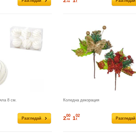
2
1
Разгледай
Разгледай
лв
€
яла 8 см.
Коледна декорация
00
02
2
1
Разгледай
Разгледай
лв
€