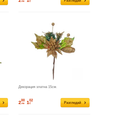
2
1
Разгледай
лв
€
Декорация златна 15см.
00
02
2
1
Разгледай
лв
€