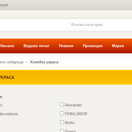
мация
Всички категории
Начало
Видове печат
Новини
Промоции
Марки
зни подаръци
Коледна украса
УКРАСА
л:
rs
Alexander
ecorations
FINNLUMOR
Motto
Sigma