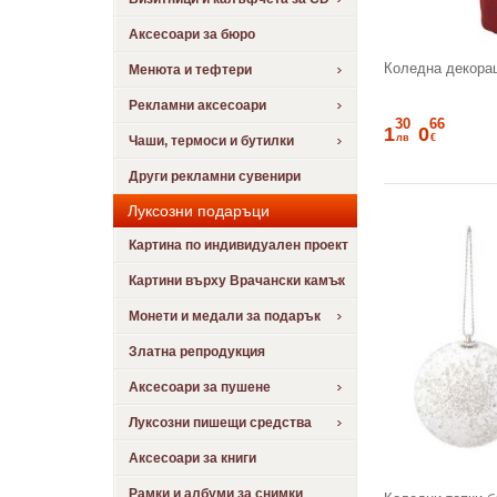
Аксесоари за бюро
Коледна декорац
Менюта и тефтери
Рекламни аксесоари
30
66
1
0
лв
€
Чаши, термоси и бутилки
Други рекламни сувенири
Луксозни подаръци
Картина по индивидуален проект
Картини върху Врачански камък
Монети и медали за подарък
Златна репродукция
Аксесоари за пушене
Луксозни пишещи средства
Аксесоари за книги
Рамки и албуми за снимки