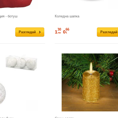
ия - ботуш
Коледна шапка
30
66
1
0
Разгледай
Разгледай
лв
€