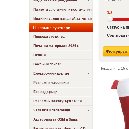
Медали за награждаване
Плакети за отличия и постижения
1.2
Индивидуални награди/статуетки
Статус на 
Рекламни сувенири
Сортирай п
Пишещи средства
Печатни материали 2026 г.
Печати
Восъчни печати
Показани:
1-15
о
Електронни изделия
Рекламни часовници
Еко подаръци
Рекламни ключодържатели
Запалки и пепелници
Аксесоари за GSM и бадж
Визитници и калъфчета за CD