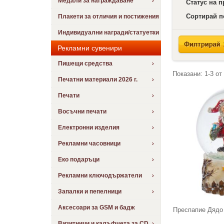
Медали за награждаване
Статус на 
Сортирай п
Плакети за отличия и постижения
Индивидуални награди/статуетки
Рекламни сувенири
Пишещи средства
Показани:
1-3
от
Печатни материали 2026 г.
Печати
Восъчни печати
Електронни изделия
Рекламни часовници
Еко подаръци
Рекламни ключодържатели
Запалки и пепелници
Аксесоари за GSM и бадж
Преспапие Дядо
Визитници и калъфчета за CD