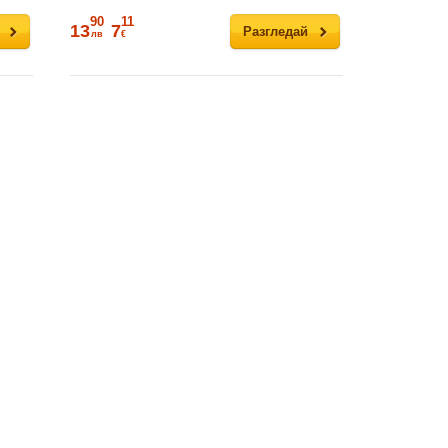
90
11
13
7
Разгледай
лв
€