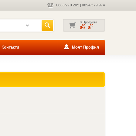
0888/270 205
|
0894/579 974
0 Продукта
00
00
0
0
лв
€
Контакти
Моят Профил