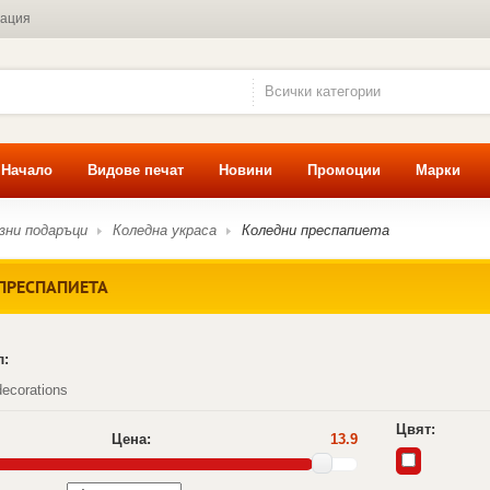
мация
Всички категории
Начало
Видове печат
Новини
Промоции
Марки
зни подаръци
Коледна украса
Коледни преспапиета
ПРЕСПАПИЕТА
л:
ecorations
Цвят:
Цена:
13.9