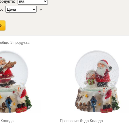
продукта:
о:
 общо
3
продукта
 Коледа
Преспапие Дядо Коледа