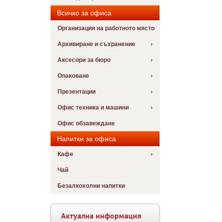
Всичко за офиса
Организация на работното място
Архивиране и съхранение
Аксесори за бюро
Опаковане
Презентации
Офис техника и машини
Офис обзавеждане
Напитки за офиса
Кафе
Чай
Безалкохолни напитки
Актуална информация