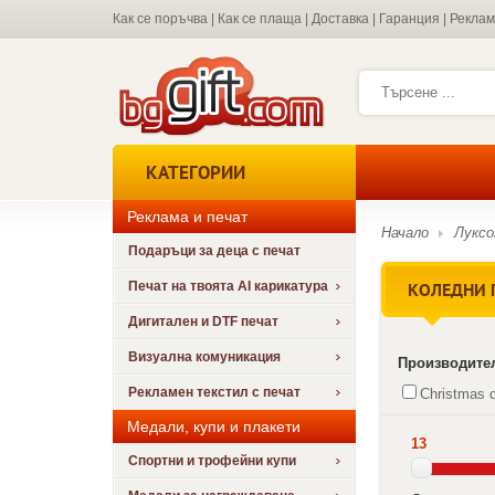
Как се поръчва
|
Как се плаща
|
Доставка
|
Гаранция
|
Рекла
КАТЕГОРИИ
Реклама и печат
Начало
Луксо
Подаръци за деца с печат
КОЛЕДНИ 
Печат на твоята AI карикатура
Дигитален и DTF печат
Визуална комуникация
Производите
Рекламен текстил с печат
Christmas d
Медали, купи и плакети
13
Спортни и трофейни купи