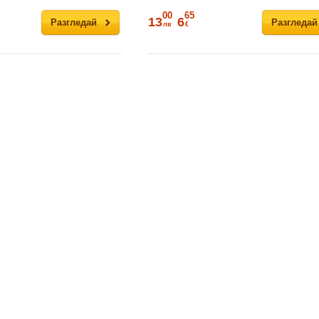
00
65
13
6
Разгледай
Разгледай
лв
€