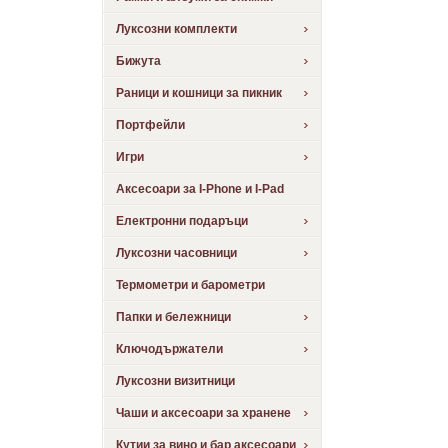
Луксозни комплекти
Бижута
Раници и кошници за пикник
Портфейли
Игри
Аксесоари за I-Phone и I-Pad
Електронни подаръци
Луксозни часовници
Термометри и барометри
Папки и бележници
Ключодържатели
Луксозни визитници
Чаши и аксесоари за хранене
Кутии за вино и бар аксесоари