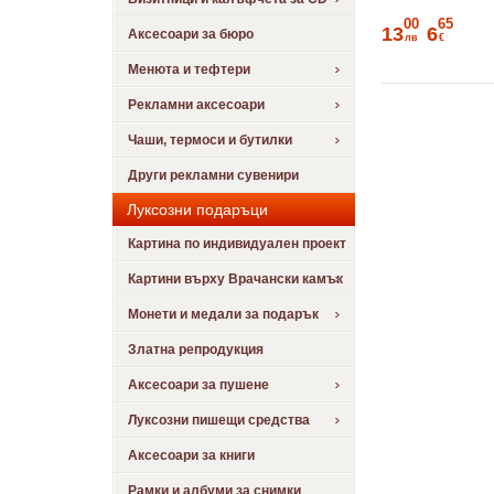
00
65
13
6
Аксесоари за бюро
лв
€
Менюта и тефтери
Рекламни аксесоари
Чаши, термоси и бутилки
Други рекламни сувенири
Луксозни подаръци
Картина по индивидуален проект
Картини върху Врачански камък
Монети и медали за подарък
Златна репродукция
Аксесоари за пушене
Луксозни пишещи средства
Аксесоари за книги
Рамки и албуми за снимки