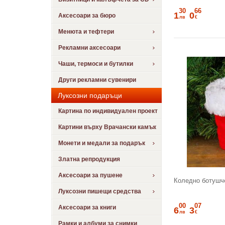
30
66
1
0
Аксесоари за бюро
лв
€
Менюта и тефтери
Рекламни аксесоари
Чаши, термоси и бутилки
Други рекламни сувенири
Луксозни подаръци
Картина по индивидуален проект
Картини върху Врачански камък
Монети и медали за подарък
Златна репродукция
Аксесоари за пушене
Коледно ботушч
Луксозни пишещи средства
00
07
Аксесоари за книги
6
3
лв
€
Рамки и албуми за снимки