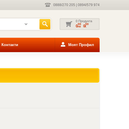
0888/270 205
|
0894/579 974
0 Продукта
00
00
0
0
лв
€
Контакти
Моят Профил