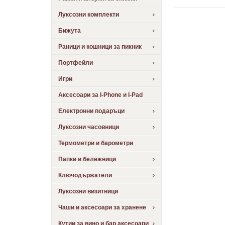
Луксозни комплекти
Бижута
Раници и кошници за пикник
Портфейли
Игри
Аксесоари за I-Phone и I-Pad
Електронни подаръци
Луксозни часовници
Термометри и барометри
Папки и бележници
Ключодържатели
Луксозни визитници
Чаши и аксесоари за хранене
Кутии за вино и бар аксесоари