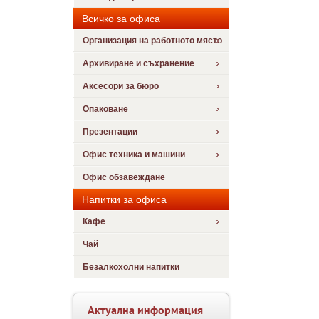
Всичко за офиса
Организация на работното място
Архивиране и съхранение
Аксесори за бюро
Опаковане
Презентации
Офис техника и машини
Офис обзавеждане
Напитки за офиса
Кафе
Чай
Безалкохолни напитки
Актуална информация