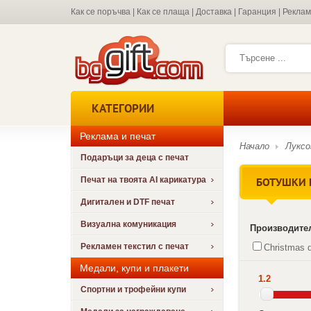
Как се поръчва
|
Как се плаща
|
Доставка
|
Гаранция
|
Рекла
КАТЕГОРИИ
Реклама и печат
Начало
Луксо
Подаръци за деца с печат
БОТУШКИ 
Печат на твоята AI карикатура
Дигитален и DTF печат
Визуална комуникация
Производите
Рекламен текстил с печат
Christmas d
Медали, купи и плакети
1.2
Спортни и трофейни купи