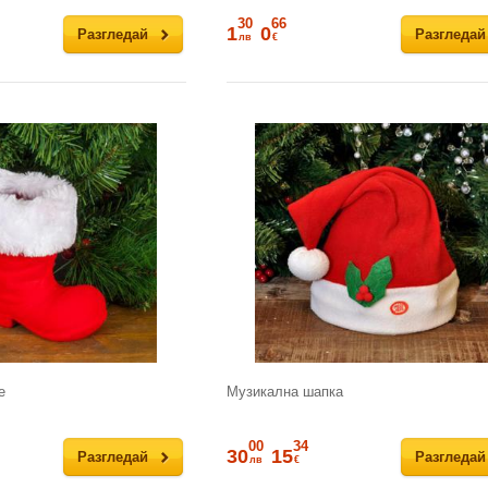
30
66
1
0
Разгледай
Разгледай
лв
€
е
Музикална шапка
00
34
30
15
Разгледай
Разгледай
лв
€