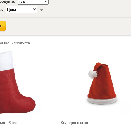
продукта:
о:
 общо
5
продукта
ия - ботуш
Коледна шапка