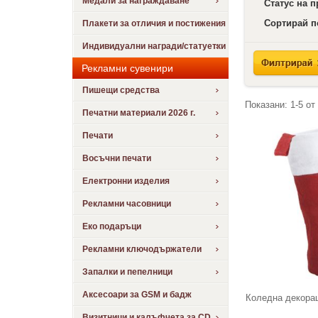
Медали за награждаване
Статус на 
Сортирай п
Плакети за отличия и постижения
Индивидуални награди/статуетки
Рекламни сувенири
Пишещи средства
Показани:
1-5
от
Печатни материали 2026 г.
Печати
Восъчни печати
Електронни изделия
Рекламни часовници
Еко подаръци
Рекламни ключодържатели
Запалки и пепелници
Аксесоари за GSM и бадж
Коледна декорац
Визитници и калъфчета за CD