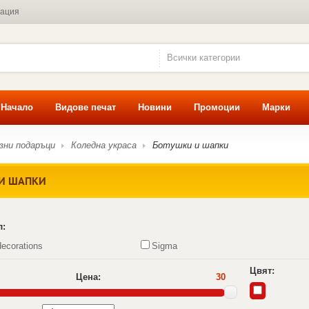
мация
Всички категории
Начало
Видове печат
Новини
Промоции
Марки
зни подаръци
Коледна украса
Ботушки и шапки
И ШАПКИ
л:
ecorations
Sigma
Цвят:
Цена:
30