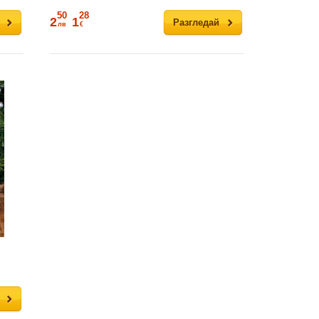
50
28
2
1
Разгледай
лв
€