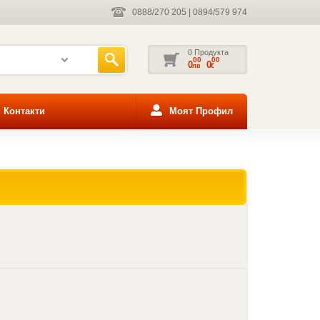
0888/270 205
|
0894/579 974
0 Продукта
00
00
0
0
лв
€
Контакти
Моят Профил