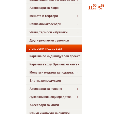
00
62
11
5
Аксесоари за бюро
лв
€
Менюта и тефтери
Рекламни аксесоари
Чаши, термоси и бутилки
Други рекламни сувенири
Луксозни подаръци
Картина по индивидуален проект
Картини върху Врачански камък
Монети и медали за подарък
Златна репродукция
Аксесоари за пушене
Луксозни пишещи средства
Аксесоари за книги
Рамки и албуми за снимки