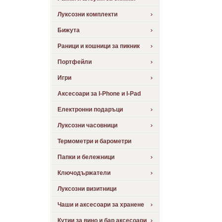
Луксозни комплекти
Бижута
Раници и кошници за пикник
Портфейли
Игри
Аксесоари за I-Phone и I-Pad
Електронни подаръци
Луксозни часовници
Термометри и барометри
Папки и бележници
Ключодържатели
Луксозни визитници
Чаши и аксесоари за хранене
Кутии за вино и бар аксесоари