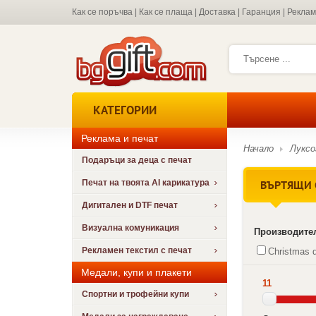
Как се поръчва
|
Как се плаща
|
Доставка
|
Гаранция
|
Рекла
КАТЕГОРИИ
Реклама и печат
Начало
Луксо
Подаръци за деца с печат
ВЪРТЯЩИ 
Печат на твоята AI карикатура
Дигитален и DTF печат
Визуална комуникация
Производите
Рекламен текстил с печат
Christmas d
Медали, купи и плакети
11
Спортни и трофейни купи