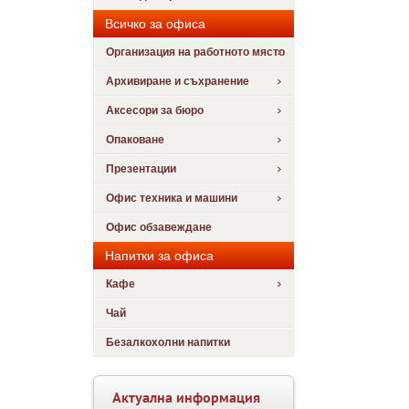
Всичко за офиса
Организация на работното място
Архивиране и съхранение
Аксесори за бюро
Опаковане
Презентации
Офис техника и машини
Офис обзавеждане
Напитки за офиса
Кафе
Чай
Безалкохолни напитки
Актуална информация