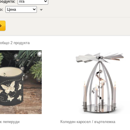
продукта:
о:
 общо
2
продукта
к пеперуди
Коледен каросел / въртележка