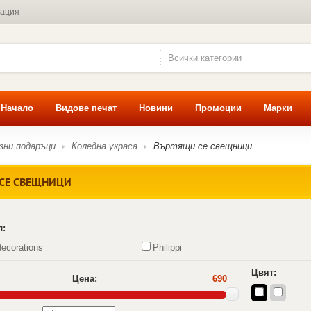
мация
Всички категории
Начало
Видове печат
Новини
Промоции
Марки
зни подаръци
Коледна украса
Въртящи се свещници
СЕ СВЕЩНИЦИ
л:
ecorations
Philippi
Цвят:
Цена:
690