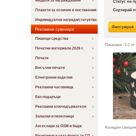
Медали за награждаване
Статус на 
Сортирай п
Плакети за отличия и постижения
Индивидуални награди/статуетки
Рекламни сувенири
Пишещи средства
Показани:
1-2
от
Печатни материали 2026 г.
Печати
Восъчни печати
Електронни изделия
Рекламни часовници
Еко подаръци
Рекламни ключодържатели
Запалки и пепелници
Аксесоари за GSM и бадж
Коледен свещни
Визитници и калъфчета за CD