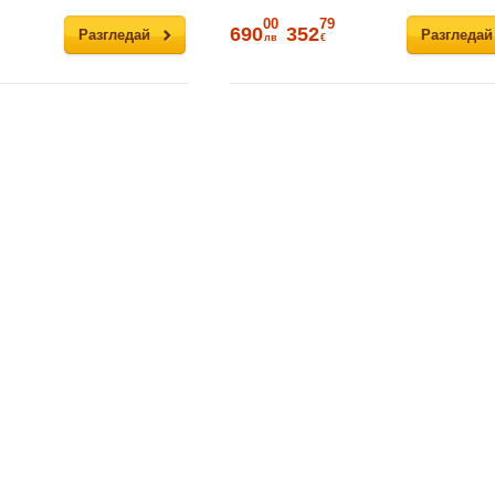
00
79
690
352
Разгледай
Разгледай
лв
€