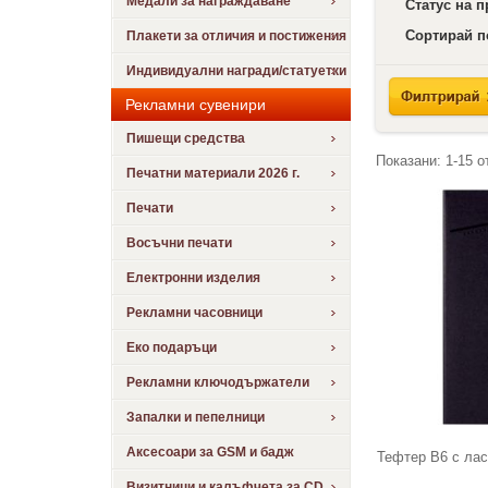
Медали за награждаване
Статус на 
Сортирай п
Плакети за отличия и постижения
Индивидуални награди/статуетки
Рекламни сувенири
Пишещи средства
Показани:
1-15
о
Печатни материали 2026 г.
Печати
Восъчни печати
Електронни изделия
Рекламни часовници
Еко подаръци
Рекламни ключодържатели
Запалки и пепелници
Аксесоари за GSM и бадж
Тефтер В6 с лас
Визитници и калъфчета за CD