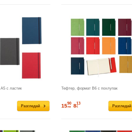
А5 с ластик
Тефтер, формат В6 с похлупак
90
13
15
8
Разгледай
Разгледай
лв
€