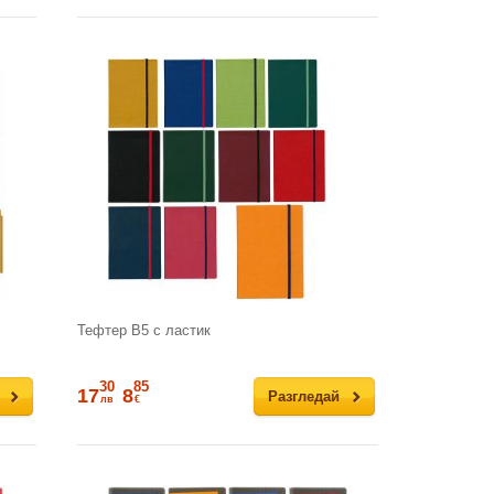
Тефтер В5 с ластик
30
85
17
8
Разгледай
лв
€