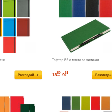
тик
Тефтер В5 с място за химикал
80
61
18
9
Разгледай
Разгледай
лв
€