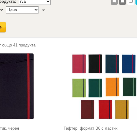
продукта:
о:
т общо
41
продукта
тик, черен
Тефтер, формат В6 с ластик