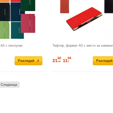
А5 с похлупак
Тефтер, формат А5 с място за химика
60
04
21
11
Разгледай
Разгледай
лв
€
Следваща