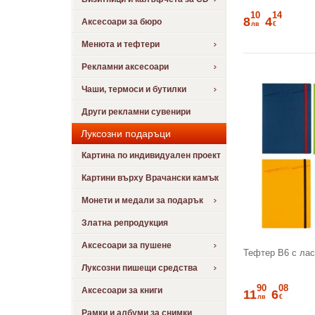
10
14
8
4
Аксесоари за бюро
лв
€
Менюта и тефтери
Рекламни аксесоари
Чаши, термоси и бутилки
Други рекламни сувенири
Луксозни подаръци
Картина по индивидуален проект
Картини върху Врачански камък
Монети и медали за подарък
Златна репродукция
Аксесоари за пушене
Тефтер В6 с лас
Луксозни пишещи средства
90
08
Аксесоари за книги
11
6
лв
€
Рамки и албуми за снимки