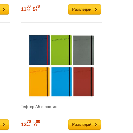
30
78
11
5
Разгледай
лв
€
Тефтер А5 с ластик
70
00
13
7
Разгледай
лв
€