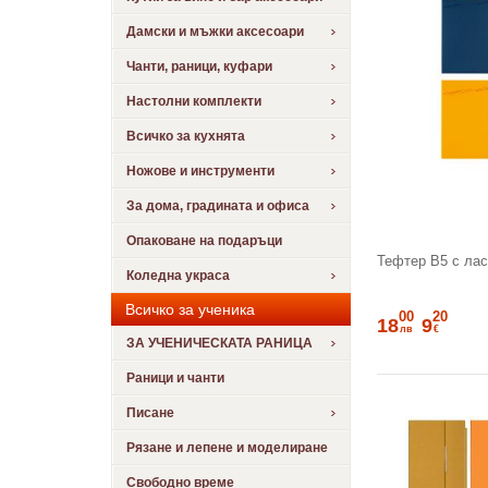
Дамски и мъжки аксесоари
Чанти, раници, куфари
Настолни комплекти
Всичко за кухнята
Ножове и инструменти
За дома, градината и офиса
Опаковане на подаръци
Тефтер В5 с лас
Коледна украса
Всичко за ученика
00
20
18
9
лв
€
ЗА УЧЕНИЧЕСКАТА РАНИЦА
Раници и чанти
Писане
Рязане и лепене и моделиране
Свободно време