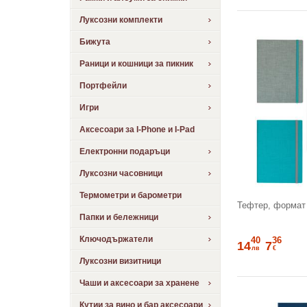
Луксозни комплекти
Бижута
Раници и кошници за пикник
Портфейли
Игри
Аксесоари за I-Phone и I-Pad
Електронни подаръци
Луксозни часовници
Термометри и барометри
Тефтер, формат 
Папки и бележници
Ключодържатели
40
36
14
7
лв
€
Луксозни визитници
Чаши и аксесоари за хранене
Кутии за вино и бар аксесоари