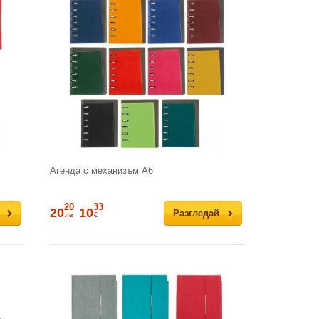
Агенда с механизъм А6
20
33
20
10
Разгледай
лв
€