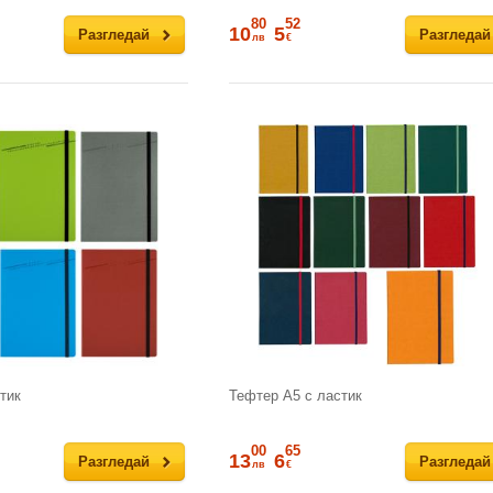
80
52
10
5
Разгледай
Разгледай
лв
€
тик
Тефтер А5 с ластик
00
65
13
6
Разгледай
Разгледай
лв
€