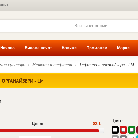
мация
Всички категории
Начало
Видове печат
Новини
Промоции
Марки
мни сувенири
Менюта и тефтери
Тефтери и органайзери - LM
 ОРГАНАЙЗЕРИ - LM
л:
Цвят:
Цена:
82.1