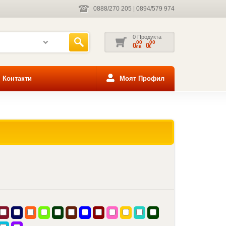
0888/270 205
|
0894/579 974
0 Продукта
00
00
0
0
лв
€
Контакти
Моят Профил