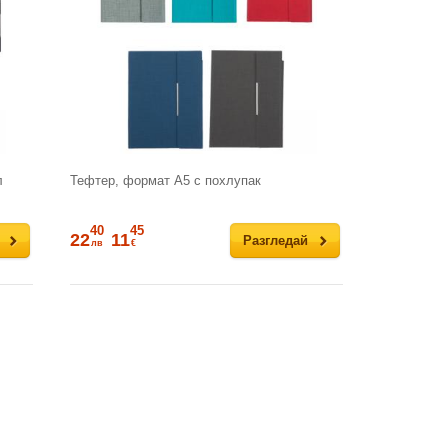
л
Тефтер, формат А5 с похлупак
40
45
22
11
Разгледай
лв
€