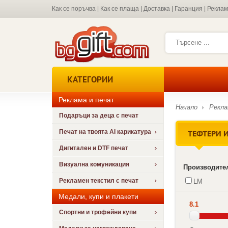
Как се поръчва
|
Как се плаща
|
Доставка
|
Гаранция
|
Рекла
КАТЕГОРИИ
Реклама и печат
Начало
Рекла
Подаръци за деца с печат
ТЕФТЕРИ И
Печат на твоята AI карикатура
Дигитален и DTF печат
Визуална комуникация
Производите
Рекламен текстил с печат
LM
Медали, купи и плакети
8.1
Спортни и трофейни купи