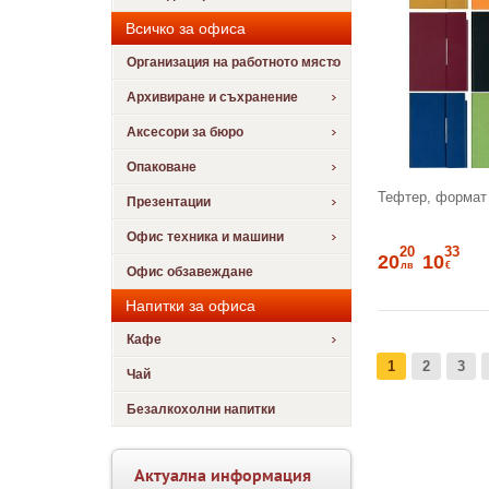
Всичко за офиса
Организация на работното място
Архивиране и съхранение
Аксесори за бюро
Опаковане
Тефтер, формат 
Презентации
Офис техника и машини
20
33
20
10
лв
€
Офис обзавеждане
Напитки за офиса
Кафе
1
2
3
Чай
Безалкохолни напитки
Актуална информация