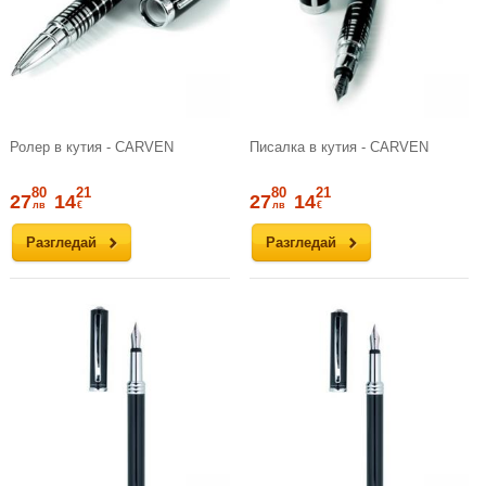
Ролер в кутия - CARVEN
Писалка в кутия - CARVEN
80
21
80
21
27
14
27
14
лв
€
лв
€
Разгледай
Разгледай