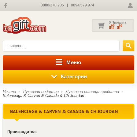
0888/270 205
|
0894/579 974
0 Продукта
00
00
0
0
лв
€
Меню
Категории
Начало
Луксозни подаръци
Луксозни пишещи средства
Balenciaga & Carven & Casada & Ch.Jourdan
BALENCIAGA & CARVEN & CASADA & CH.JOURDAN
Производител: