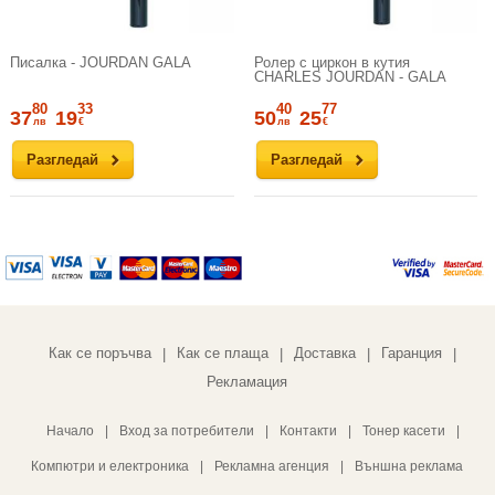
Писалка - JOURDAN GALA
Ролер с циркон в кутия
CHARLES JOURDAN - GALA
80
33
40
77
37
19
50
25
лв
€
лв
€
Разгледай
Разгледай
Как се поръчва
Как се плаща
Доставка
Гаранция
|
|
|
|
Рекламация
Начало
|
Вход за потребители
|
Контакти
|
Тонер касети
|
Компютри и електроника
|
Рекламна агенция
|
Външна реклама