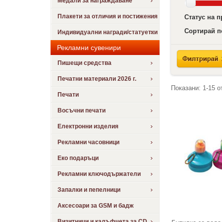
Медали за награждаване
Плакети за отличия и постижения
Статус на 
Сортирай п
Индивидуални награди/статуетки
Рекламни сувенири
Пишещи средства
Печатни материали 2026 г.
Показани:
1-15
о
Печати
Восъчни печати
Електронни изделия
Рекламни часовници
Еко подаръци
Рекламни ключодържатели
Запалки и пепелници
Аксесоари за GSM и бадж
Визитници и калъфчета за CD