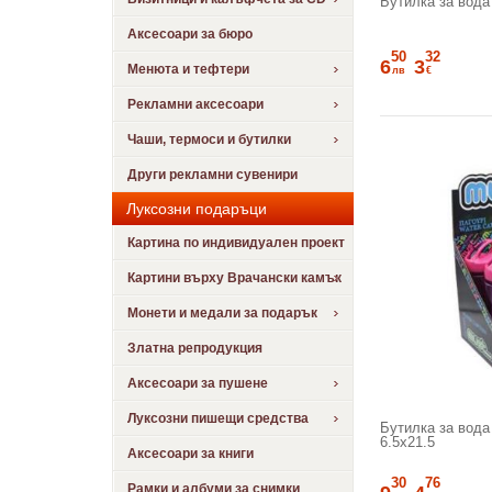
Бутилка за вода
Аксесоари за бюро
50
32
6
3
Менюта и тефтери
лв
€
Рекламни аксесоари
Чаши, термоси и бутилки
Други рекламни сувенири
Луксозни подаръци
Картина по индивидуален проект
Картини върху Врачански камък
Монети и медали за подарък
Златна репродукция
Аксесоари за пушене
Луксозни пишещи средства
Бутилка за вода 
6.5x21.5
Аксесоари за книги
30
76
Рамки и албуми за снимки