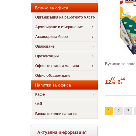
Всичко за офиса
Организация на работното място
Архивиране и съхранение
Аксесори за бюро
Опаковане
Презентации
Бутилка за вода
Офис техника и машини
Офис обзавеждане
60
44
12
6
лв
€
Напитки за офиса
Кафе
Чай
1
2
3
Безалкохолни напитки
Актуална информация