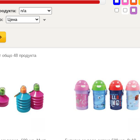
продукта:
о:
т общо
48
продукта