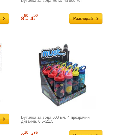
Бутилка за вода метална 500 мл
80
50
8
4
Разгледай
лв
€
st
Бутилка за вода 500 мл, 4 прозрачни
дизайна, 6.5x21.5
30
76