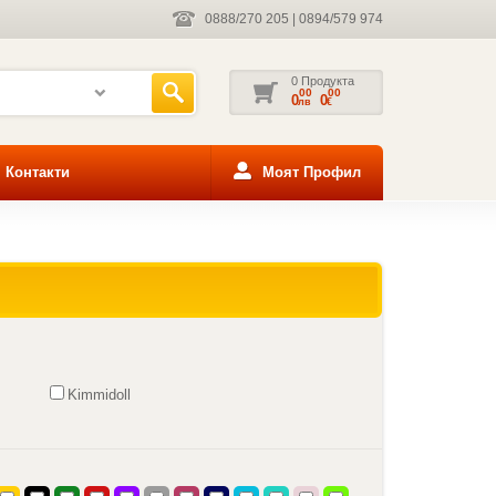
0888/270 205
|
0894/579 974
0 Продукта
00
00
0
0
лв
€
Контакти
Моят Профил
Kimmidoll