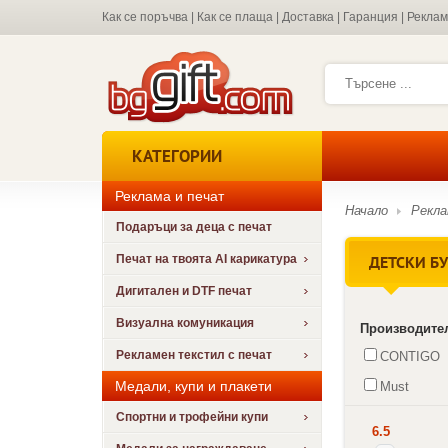
Как се поръчва
|
Как се плаща
|
Доставка
|
Гаранция
|
Рекла
КАТЕГОРИИ
Реклама и печат
Начало
Рекла
Подаръци за деца с печат
ДЕТСКИ Б
Печат на твоята AI карикатура
Дигитален и DTF печат
Визуална комуникация
Производите
Рекламен текстил с печат
CONTIGO
Медали, купи и плакети
Must
Спортни и трофейни купи
6.5