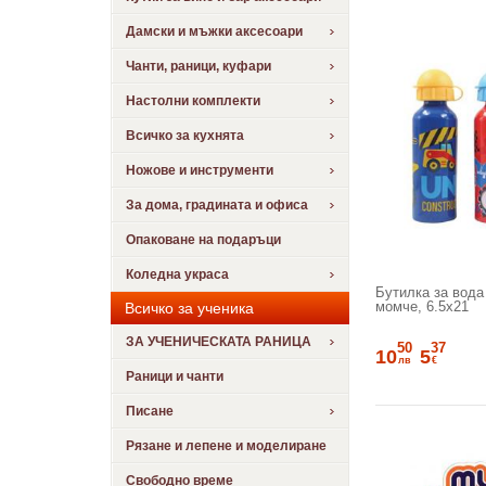
Дамски и мъжки аксесоари
Чанти, раници, куфари
Настолни комплекти
Всичко за кухнята
Ножове и инструменти
За дома, градината и офиса
Опаковане на подаръци
Коледна украса
Бутилка за вода
момче, 6.5х21
Всичко за ученика
ЗА УЧЕНИЧЕСКАТА РАНИЦА
50
37
10
5
лв
€
Раници и чанти
Писане
Рязане и лепене и моделиране
Свободно време