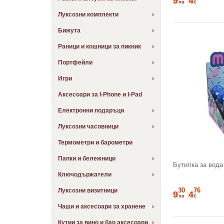
9
4
лв
€
Луксозни комплекти
Бижута
Раници и кошници за пикник
Портфейли
Игри
Аксесоари за I-Phone и I-Pad
Електронни подаръци
Луксозни часовници
Термометри и барометри
Папки и бележници
Бутилка за вода
Ключодържатели
30
76
Луксозни визитници
9
4
лв
€
Чаши и аксесоари за хранене
Кутии за вино и бар аксесоари