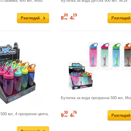
 сгъваема, 600 мл, Must
Бутилка за вода детска 500 мл, 9х19
20
19
8
4
Разгледай
Разгледай
лв
€
Бутилка за вода прозрачна 500 мл, Mu
30
76
500 мл, 4 прозрачни цвята,
9
4
Разгледай
лв
€