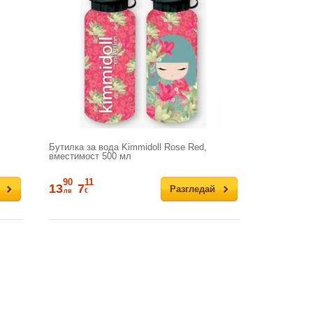
Бутилка за вода Kimmidoll Rose Red,
вместимост 500 мл
90
11
13
7
Разгледай
лв
€