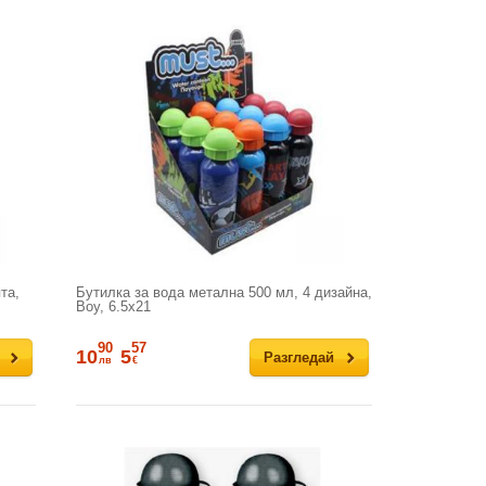
та,
Бутилка за вода метална 500 мл, 4 дизайна,
Boy, 6.5x21
90
57
10
5
Разгледай
лв
€