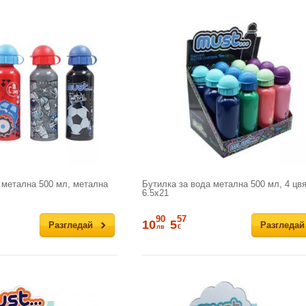
 метална 500 мл, метална
Бутилка за вода метална 500 мл, 4 цвя
6.5x21
90
57
10
5
Разгледай
Разгледай
лв
€