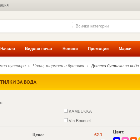
мация
Всички категории
Начало
Видове печат
Новини
Промоции
Марки
мни сувенири
Чаши, термоси и бутилки
Детски бутилки за вода
УТИЛКИ ЗА ВОДА
л:
KAMBUKKA
Vin Bouquet
Цвят:
Цена:
62.1