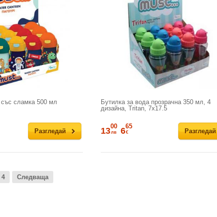
 със сламка 500 мл
Бутилка за вода прозрачна 350 мл, 4
дизайна, Tritan, 7x17.5
00
65
13
6
Разгледай
Разгледай
лв
€
4
Следваща