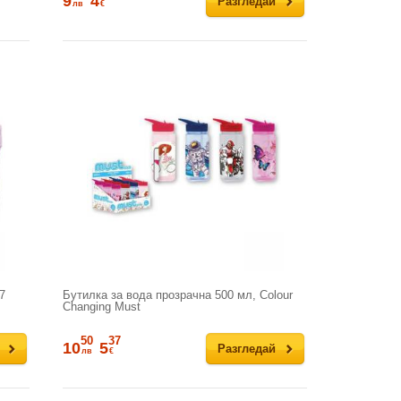
9
4
Разгледай
лв
€
7
Бутилка за вода прозрачна 500 мл, Colour
Changing Must
50
37
10
5
Разгледай
лв
€