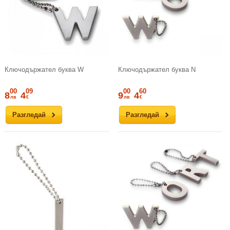
Ключодържател буква W
Ключодържател буква N
00
09
00
60
8
4
9
4
лв
€
лв
€
Разгледай
Разгледай