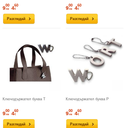
00
60
00
60
9
4
9
4
лв
€
лв
€
Разгледай
Разгледай
Ключодържател буква Т
Ключодържател буква Р
00
60
00
60
9
4
9
4
лв
€
лв
€
Разгледай
Разгледай