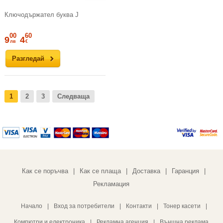
Ключодържател буква J
00
60
9
4
лв
€
Разгледай
1
2
3
Следваща
Как се поръчва
Как се плаща
Доставка
Гаранция
|
|
|
|
Рекламация
Начало
|
Вход за потребители
|
Контакти
|
Тонер касети
|
Компютри и електроника
|
Рекламна агенция
|
Външна реклама