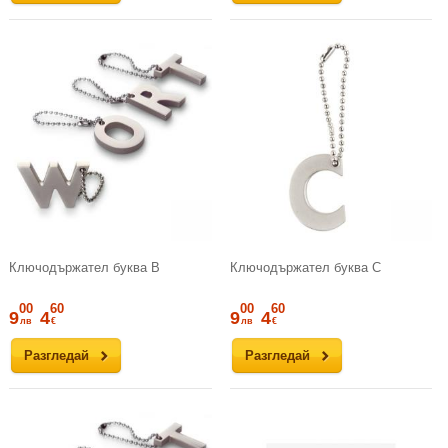
Ключодържател буква B
Ключодържател буква C
00
60
00
60
9
4
9
4
лв
€
лв
€
Разгледай
Разгледай