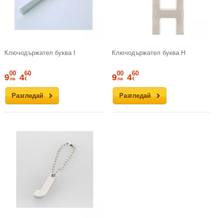
Ключодържател буква I
Ключодържател буква H
00
60
00
60
9
4
9
4
лв
€
лв
€
Разгледай
Разгледай