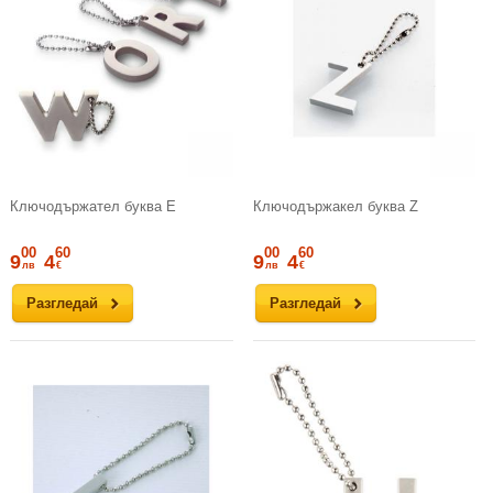
Ключодържател буква E
Ключодържакел буква Z
00
60
00
60
9
4
9
4
лв
€
лв
€
Разгледай
Разгледай