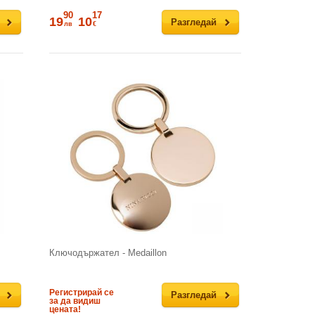
90
17
19
10
Разгледай
лв
€
Ключодържател - Medaillon
Регистрирай се
Разгледай
за да видиш
цената!