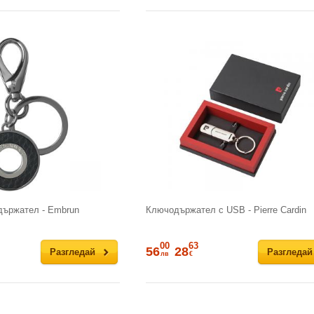
държател - Embrun
Ключодържател с USB - Pierre Cardin
00
63
56
28
Разгледай
Разгледай
лв
€