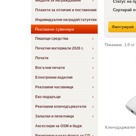
Медали за награждаване
Статус на 
Сортирай п
Плакети за отличия и постижения
Индивидуални награди/статуетки
Рекламни сувенири
Пишещи средства
Показани:
1-8
от
Печатни материали 2026 г.
Печати
Восъчни печати
Електронни изделия
Рекламни часовници
Еко подаръци
Рекламни ключодържатели
Запалки и пепелници
Аксесоари за GSM и бадж
Ключодържател с
Визитници и калъфчета за CD