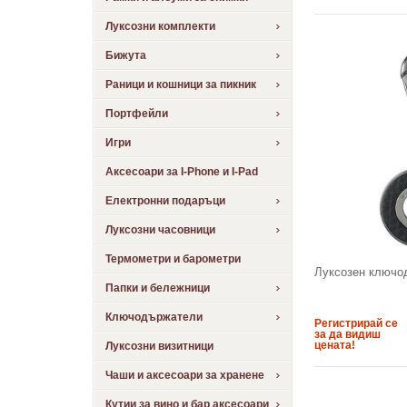
Луксозни комплекти
Бижута
Раници и кошници за пикник
Портфейли
Игри
Аксесоари за I-Phone и I-Pad
Електронни подаръци
Луксозни часовници
Термометри и барометри
Луксозен ключо
Папки и бележници
Ключодържатели
Регистрирай се
за да видиш
цената!
Луксозни визитници
Чаши и аксесоари за хранене
Кутии за вино и бар аксесоари