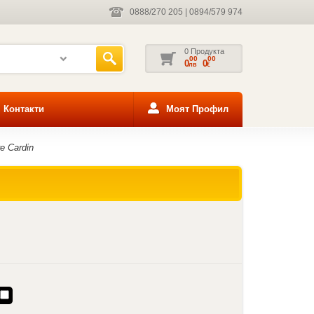
0888/270 205
|
0894/579 974
0 Продукта
00
00
0
0
лв
€
Контакти
Моят Профил
e Cardin