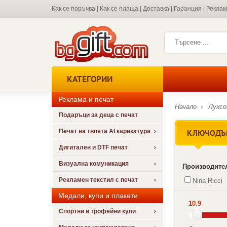
Как се поръчва
|
Как се плаща
|
Доставка
|
Гаранция
|
Рекла
КАТЕГОРИИ
Реклама и печат
Начало
Луксо
Подаръци за деца с печат
КЛЮЧОДЪРЖ
Печат на твоята AI карикатура
Дигитален и DTF печат
Визуална комуникация
Производите
Рекламен текстил с печат
Nina Ricci
Медали, купи и плакети
10.9
Спортни и трофейни купи