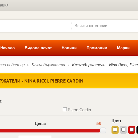
мация
Всички категории
Начало
Видове печат
Новини
Промоции
Марки
зни подаръци
Ключодържатели
Ключодържатели - Nina Ricci, Pierr
АТЕЛИ - NINA RICCI, PIERRE CARDIN
л:
Pierre Cardin
Цвят:
Цена:
56