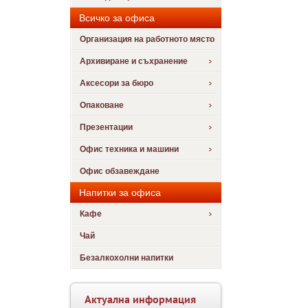
Всичко за офиса
Организация на работното място
Архивиране и съхранение
Аксесори за бюро
Опаковане
Презентации
Офис техника и машини
Офис обзавеждане
Напитки за офиса
Кафе
Чай
Безалкохолни напитки
Актуална информация