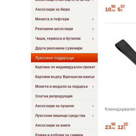
90
57
10
5
Аксесоари за бюро
лв
€
Менюта и тефтери
Рекламни аксесоари
Чаши, термоси и бутилки
Други рекламни сувенири
Луксозни подаръци
Картина по индивидуален проект
Картини върху Врачански камък
Монети и медали за подарък
Златна репродукция
Аксесоари за пушене
Ключодържател
Луксозни пишещи средства
90
22
Аксесоари за книги
23
12
лв
€
Рамки и албуми за снимки