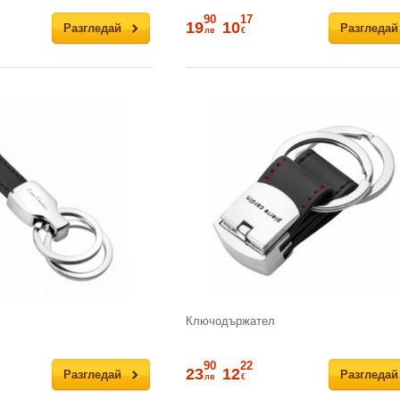
90
17
19
10
Разгледай
Разгледай
лв
€
Ключодържател
90
22
23
12
Разгледай
Разгледай
лв
€