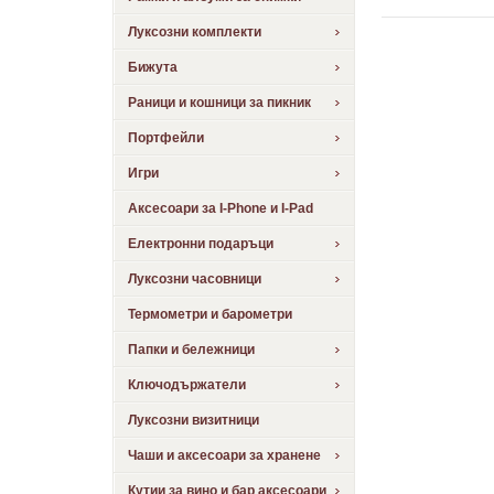
Луксозни комплекти
Бижута
Раници и кошници за пикник
Портфейли
Игри
Аксесоари за I-Phone и I-Pad
Електронни подаръци
Луксозни часовници
Термометри и барометри
Папки и бележници
Ключодържатели
Луксозни визитници
Чаши и аксесоари за хранене
Кутии за вино и бар аксесоари