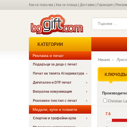
Как се поръчва
|
Как се плаща
|
Доставка
|
Гаранция
|
Рекла
КАТЕГОРИИ
Реклама и печат
Начало
Луксо
Подаръци за деца с печат
КЛЮЧОДЪРЖ
Печат на твоята AI карикатура
Дигитален и DTF печат
Визуална комуникация
Производите
Рекламен текстил с печат
Christian L
Медали, купи и плакети
7.6
Спортни и трофейни купи