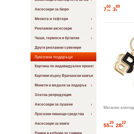
60
89
7
3
Аксесоари за бюро
лв
€
Менюта и тефтери
Рекламни аксесоари
Чаши, термоси и бутилки
Други рекламни сувенири
Луксозни подаръци
Картина по индивидуален проект
Картини върху Врачански камък
Монети и медали за подарък
Златна репродукция
Аксесоари за пушене
Метален ключод
Луксозни пишещи средства
20
22
Аксесоари за книги
55
28
лв
€
Рамки и албуми за снимки