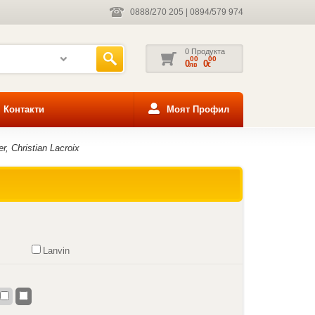
0888/270 205
|
0894/579 974
0 Продукта
00
00
0
0
лв
€
Контакти
Моят Профил
, Christian Lacroix
Lanvin