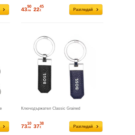
90
45
43
22
Разгледай
лв
€
e
Ключодържател Classic Grained
10
38
73
37
Разгледай
лв
€