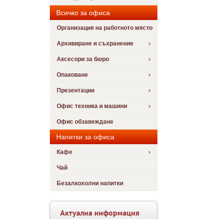
Всичко за офиса
Организация на работното място
Архивиране и съхранение
Аксесори за бюро
Опаковане
Презентации
Офис техника и машини
Офис обзавеждане
Напитки за офиса
Кафе
Чай
Безалкохолни напитки
Актуална информация