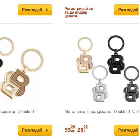
Регистрирай се
Разгледай
Разгледай
за да видиш
цената!
ържател Double B
Метален ключодържател Double B Nud
20
22
55
28
Разгледай
Разгледай
лв
€