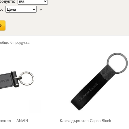
продукта:
о:
 общо
6
продукта
жател - LANVIN
Ключодържател Caprio Black