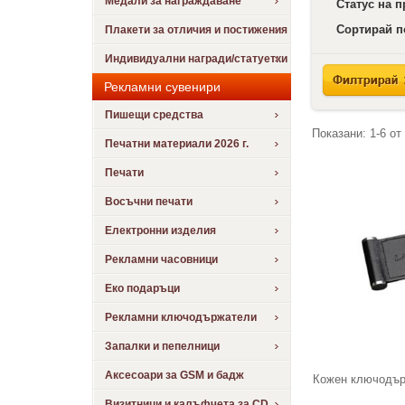
Медали за награждаване
Статус на 
Сортирай п
Плакети за отличия и постижения
Индивидуални награди/статуетки
Рекламни сувенири
Пишещи средства
Показани:
1-6
от
Печатни материали 2026 г.
Печати
Восъчни печати
Електронни изделия
Рекламни часовници
Еко подаръци
Рекламни ключодържатели
Запалки и пепелници
Аксесоари за GSM и бадж
Кожен ключодър
Визитници и калъфчета за CD