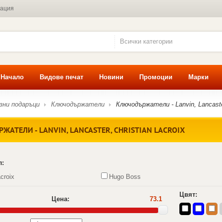
мация
Всички категории
Начало
Видове печат
Новини
Промоции
Марки
зни подаръци
Ключодържатели
Ключодържатели - Lanvin, Lancaster
АТЕЛИ - LANVIN, LANCASTER, CHRISTIAN LACROIX
л:
acroix
Hugo Boss
Цвят:
Цена:
73.1