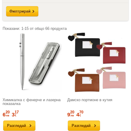
Показани:
1-15
от общо
66
продукта
Химикалка с фенерче и лазерна
Дамско портмоне в кутия
показалка
20
17
20
70
6
3
9
4
лв
€
лв
€
Разгледай
Разгледай