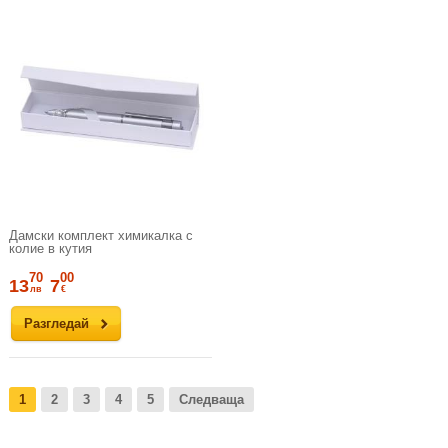
Дамски комплект химикалка с
колие в кутия
70
00
13
7
лв
€
Разгледай
1
2
3
4
5
Следваща