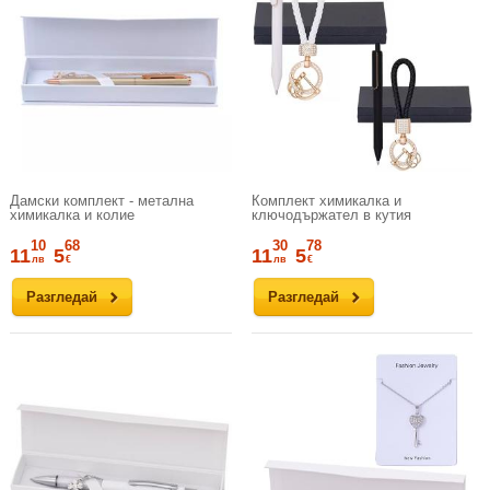
Дамски комплект - метална
Комплект химикалка и
химикалка и колие
ключодържател в кутия
10
68
30
78
11
5
11
5
лв
€
лв
€
Разгледай
Разгледай