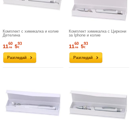
Комплект с химикалка и колие
Комплект химикалка с Циркони
Детелина
за Iphone и колие
60
93
60
93
11
5
11
5
лв
€
лв
€
Разгледай
Разгледай