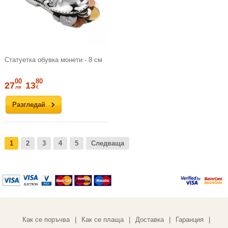
Статуетка обувкa монети - 8 см
00
80
27
13
лв
€
Разгледай
1
2
3
4
5
Следваща
Как се поръчва
Как се плаща
Доставка
Гаранция
|
|
|
|