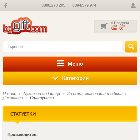
0888/270 205
|
0894/579 974
0 Продукта
00
00
0
0
лв
€
Меню
Категории
Начало
Луксозни подаръци
За дома, градината и офиса
Декорации
Статуетки
СТАТУЕТКИ
Производител: