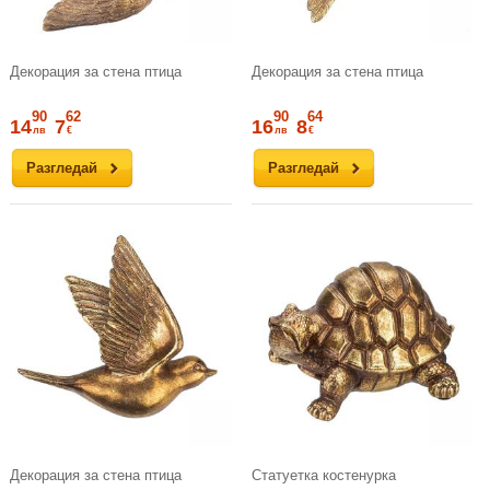
Декорация за стена птица
Декорация за стена птица
90
62
90
64
14
7
16
8
лв
€
лв
€
Разгледай
Разгледай
Декорация за стена птица
Статуетка костенурка