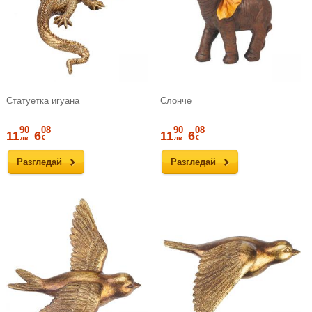
Статуетка игуана
Слонче
90
08
90
08
11
6
11
6
лв
€
лв
€
Разгледай
Разгледай