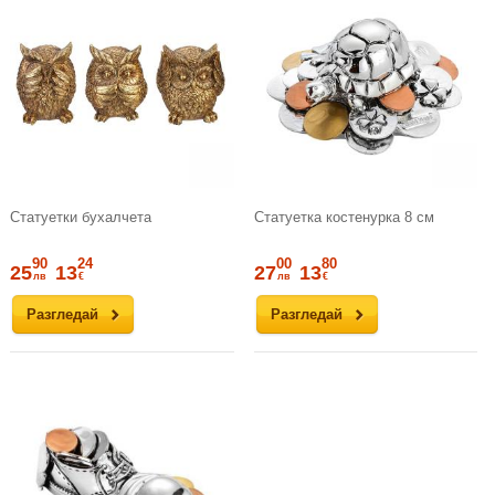
Статуетки бухалчета
Статуетка костенурка 8 см
90
24
00
80
25
13
27
13
лв
€
лв
€
Разгледай
Разгледай