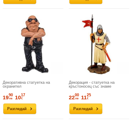
Декоративна статуетка на
Декорация - статуетка на
охранител
кръстоносец със знаме
90
17
00
25
19
10
22
11
лв
€
лв
€
Разгледай
Разгледай