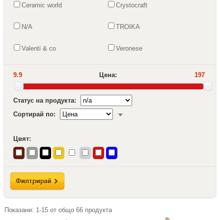
Ceramic world
Crystocraft
N/A
TROIKA
Valenti & co
Veronese
9.9
Цена:
197
Статус на продукта:
Сортирай по:
Цвят:
Показани:
1-15
от общо
66
продукта