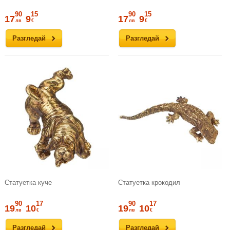
90
15
90
15
17
9
17
9
лв
€
лв
€
Разгледай
Разгледай
Статуетка куче
Статуетка крокодил
90
17
90
17
19
10
19
10
лв
€
лв
€
Разгледай
Разгледай