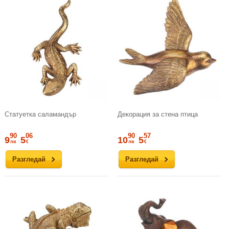
Статуетка саламандър
Декорация за стена птица
90
06
90
57
9
5
10
5
лв
€
лв
€
Разгледай
Разгледай