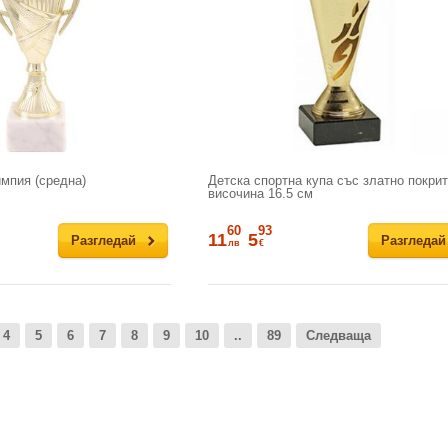
мпия (средна)
Детска спортна купа със златно покрит
височина 16.5 см
60
93
11
5
Разгледай
Разгледай
лв
€
4
5
6
7
8
9
10
..
89
Следваща