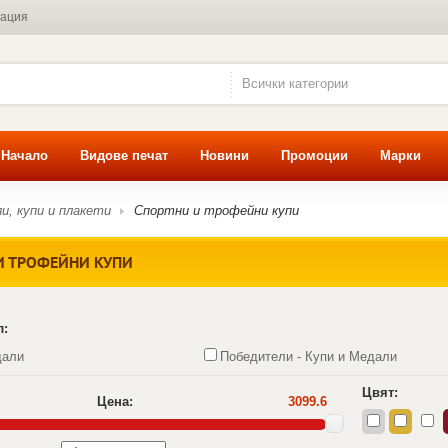
мация
Всички категории
Начало
Видове печат
Новини
Промоции
Марки
и, купи и плакети
Спортни и трофейни купи
И ТРОФЕЙНИ КУПИ
л:
дали
Победители - Купи и Медали
Цвят:
Цена:
3099.6