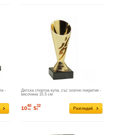
а -
Детска спортна купа, със златно покритие -
височина 15.5 см
40
32
10
5
Разгледай
лв
€