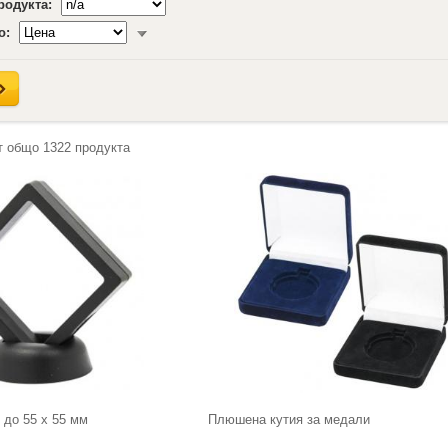
продукта:
о:
т общо
1322
продукта
 до 55 х 55 мм
Плюшена кутия за медали