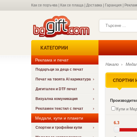
Как се поръчва
|
Как се плаща
|
Доставка
|
Гаранция
|
Рекла
КАТЕГОРИИ
Реклама и печат
Начало
Медал
Подаръци за деца с печат
СПОРТНИ 
Печат на твоята AI карикатура
Дигитален и DTF печат
Визуална комуникация
Производите
Рекламен текстил с печат
Купи и Ме
Медали, купи и плакети
6.3
Спортни и трофейни купи