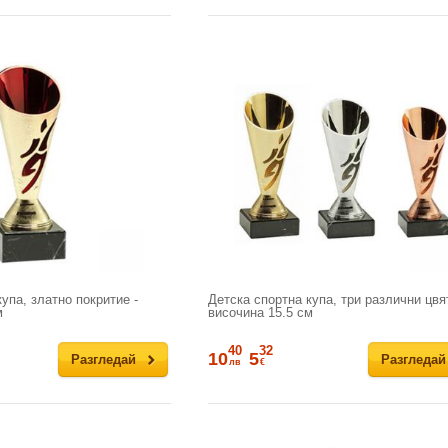
упа, златно покритие -
Детска спортна купа, три различни цвят
м
височина 15.5 см
40
32
10
5
Разгледай
Разгледай
лв
€