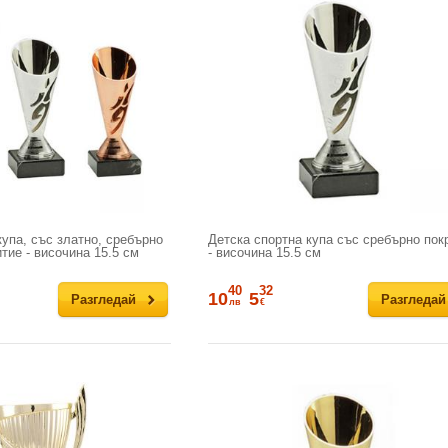
купа, със златно, сребърно
Детска спортна купа със сребърно пок
тие - височина 15.5 см
- височина 15.5 см
40
32
10
5
Разгледай
Разгледай
лв
€