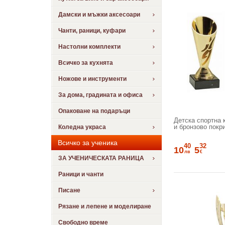
Дамски и мъжки аксесоари
Чанти, раници, куфари
Настолни комплекти
Всичко за кухнята
Ножове и инструменти
За дома, градината и офиса
Опаковане на подаръци
Детска спортна 
и бронзово покри
Коледна украса
Всичко за ученика
40
32
10
5
лв
€
ЗА УЧЕНИЧЕСКАТА РАНИЦА
Раници и чанти
Писане
Рязане и лепене и моделиране
Свободно време