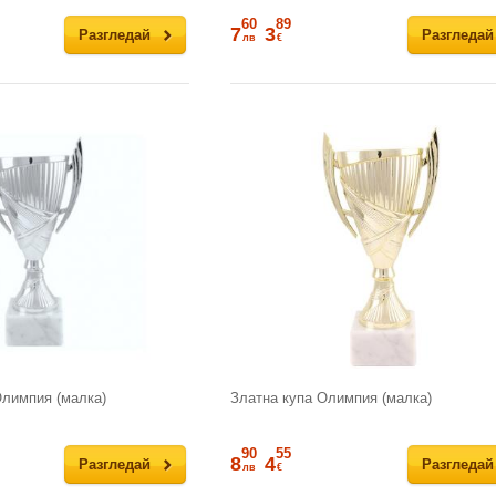
60
89
7
3
Разгледай
Разгледай
лв
€
лимпия (малка)
Златна купа Олимпия (малка)
90
55
8
4
Разгледай
Разгледай
лв
€