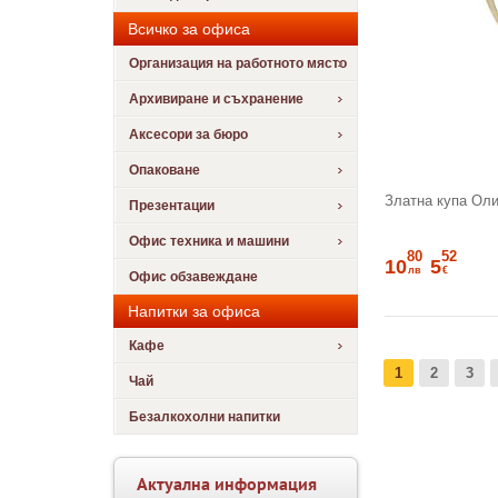
Всичко за офиса
Организация на работното място
Архивиране и съхранение
Аксесори за бюро
Опаковане
Златна купа Оли
Презентации
Офис техника и машини
80
52
10
5
лв
€
Офис обзавеждане
Напитки за офиса
Кафе
1
2
3
Чай
Безалкохолни напитки
Актуална информация