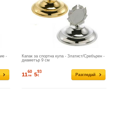
ие -
Капак за спортна купа - Златист/Сребърен -
диаметър 9 см
60
93
11
5
Разгледай
лв
€