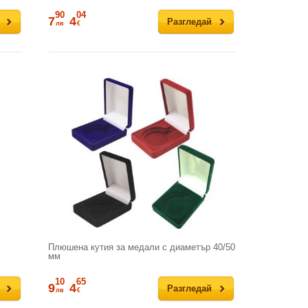
90
04
7
4
Разгледай
лв
€
Плюшена кутия за медали с диаметър 40/50
мм
10
65
9
4
Разгледай
лв
€