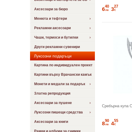
40
27
6
3
Аксесоари за бюро
лв
€
Менюта и тефтери
Рекламни аксесоари
Чаши, термоси и бутилки
Други рекламни сувенири
Луксозни подаръци
Картина по индивидуален проект
Картини върху Врачански камък
Монети и медали за подарък
Златна репродукция
Аксесоари за пушене
Сребърна купа О
Луксозни пишещи средства
90
55
Аксесоари за книги
8
4
лв
€
Рамки и албуми за снимки