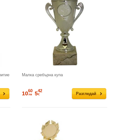
ритие
Малка сребърна купа
60
42
10
5
Разгледай
лв
€