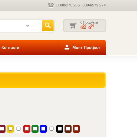
0888/270 205
|
0894/579 974
0 Продукта
00
00
0
0
лв
€
Контакти
Моят Профил