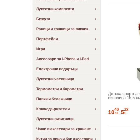
Луксозни комплекти
Бижута
Раници и кошници за пикник
Портфейли
Игри
Аксесоари за I-Phone и I-Pad
Електронни подаръци
Луксозни часовници
Термометри и барометри
Детска спортна к
височина 15.5 с
Папки и бележници
Ключодържатели
40
32
10
5
лв
€
Луксозни визитници
Чаши и аксесоари за хранене
Кутии за вино и бар аксесоари