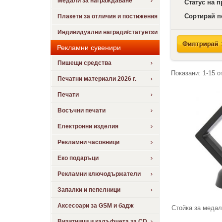
Медали за награждаване
Статус на 
Сортирай п
Плакети за отличия и постижения
Индивидуални награди/статуетки
Рекламни сувенири
Пишещи средства
Показани:
1-15
о
Печатни материали 2026 г.
Печати
Восъчни печати
Електронни изделия
Рекламни часовници
Еко подаръци
Рекламни ключодържатели
Запалки и пепелници
Аксесоари за GSM и бадж
Стойка за медал
Визитници и калъфчета за CD