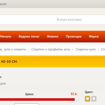
мация
Всички категории
Начало
Видове печат
Новини
Промоции
Марки
и, купи и плакети
Спортни и трофейни купи
Спортни купи
Ст
40-50 СМ.
л:
дали
Цвят:
Цена:
57.6