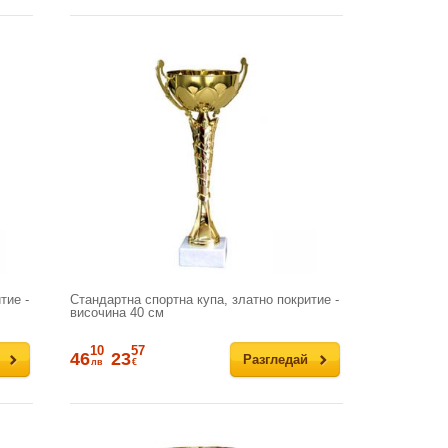
тие -
Стандартна спортна купа, златно покритие -
височина 40 см
10
57
46
23
Разгледай
лв
€