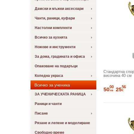
Дамски и мъжки аксесоари
Чанти, раници, куфари
Настолни комплекти
Всичко за кухнята
Ножове и инструменти
За дома, градината и офиса
Опаковане на подаръци
Стандартна спорт
височина 40 см
Коледна украса
Всичко за ученика
00
56
50
25
лв
€
ЗА УЧЕНИЧЕСКАТА РАНИЦА
Раници и чанти
Писане
Рязане и лепене и моделиране
Свободно време