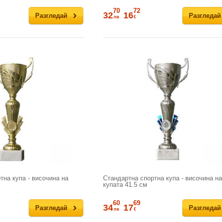
70
72
32
16
Разгледай
Разгледай
лв
€
тна купа - височина на
Стандартна спортна купа - височина на
купата 41.5 см
60
69
34
17
Разгледай
Разгледай
лв
€