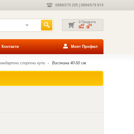
0888/270 205
|
0894/579 974
0 Продукта
00
00
0
0
лв
€
Контакти
Моят Профил
андартни спортни купи
Височина 40-50 см.