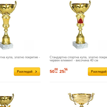
на купа, златно покритие -
Стандартна спортна купа, златно покри
червен елемент - височина 40 см
00
56
50
25
Разгледай
Разгледай
лв
€