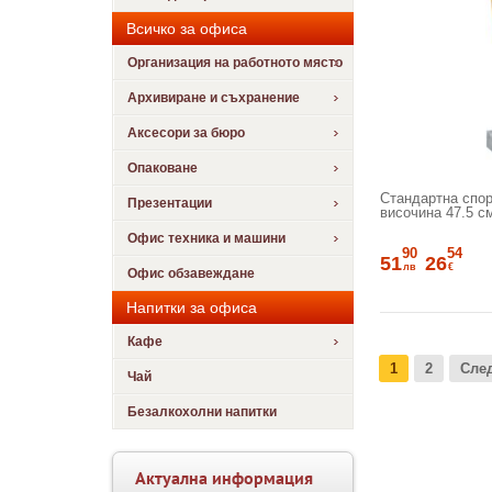
Всичко за офиса
Организация на работното място
Архивиране и съхранение
Аксесори за бюро
Опаковане
Стандартна спорт
Презентации
височина 47.5 с
Офис техника и машини
90
54
51
26
лв
€
Офис обзавеждане
Напитки за офиса
Кафе
1
2
Сле
Чай
Безалкохолни напитки
Актуална информация