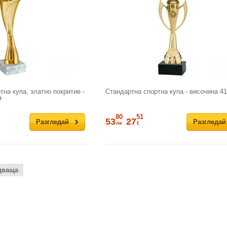
на купа, златно покритие -
Стандартна спортна купа - височина 4
м
80
51
53
27
Разгледай
Разгледай
лв
€
дваща