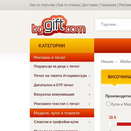
Как се поръчва
|
Как се плаща
|
Доставка
|
Гаранция
|
Рекла
КАТЕГОРИИ
Реклама и печат
Начало
Медал
Подаръци за деца с печат
ВИСОЧИНА 
Печат на твоята AI карикатура
Дигитален и DTF печат
Визуална комуникация
Производите
Рекламен текстил с печат
Купи и Ме
Медали, купи и плакети
32.6
Спортни и трофейни купи