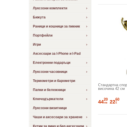
Луксозни комплекти
Бижута
Раници и кошници за пикник
Портфейли
Игри
Аксесоари за I-Phone и I-Pad
Електронни подаръци
Луксозни часовници
Термометри и барометри
Стандартна спорт
височина 42 см
Папки и бележници
Ключодържатели
20
60
44
22
лв
€
Луксозни визитници
Чаши и аксесоари за хранене
Кутии за вино и бар аксесоари