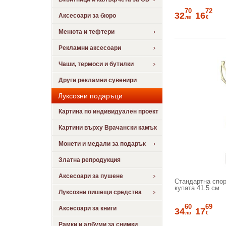
70
72
32
16
Аксесоари за бюро
лв
€
Менюта и тефтери
Рекламни аксесоари
Чаши, термоси и бутилки
Други рекламни сувенири
Луксозни подаръци
Картина по индивидуален проект
Картини върху Врачански камък
Монети и медали за подарък
Златна репродукция
Аксесоари за пушене
Стандартна спор
купата 41.5 см
Луксозни пишещи средства
60
69
Аксесоари за книги
34
17
лв
€
Рамки и албуми за снимки