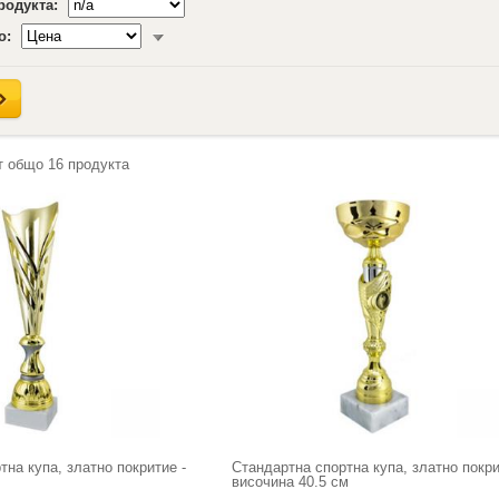
продукта:
о:
т общо
16
продукта
на купа, златно покритие -
Стандартна спортна купа, златно покри
височина 40.5 см