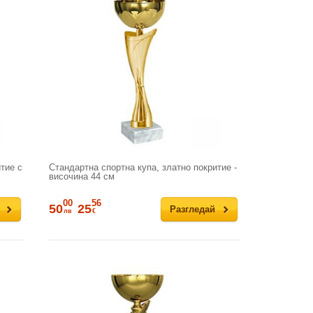
тие с
Стандартна спортна купа, златно покритие -
височина 44 см
00
56
50
25
Разгледай
лв
€