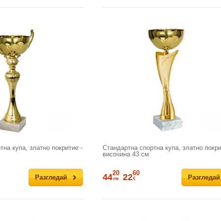
на купа, златно покритие -
Стандартна спортна купа, златно покри
височина 43 см
20
60
44
22
Разгледай
Разгледай
лв
€