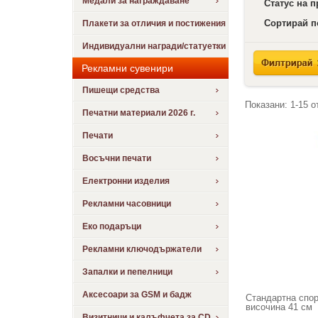
Медали за награждаване
Статус на 
Сортирай п
Плакети за отличия и постижения
Индивидуални награди/статуетки
Рекламни сувенири
Пишещи средства
Показани:
1-15
о
Печатни материали 2026 г.
Печати
Восъчни печати
Електронни изделия
Рекламни часовници
Еко подаръци
Рекламни ключодържатели
Запалки и пепелници
Аксесоари за GSM и бадж
Стандартна спорт
височина 41 см
Визитници и калъфчета за CD