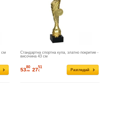
1 см
Стандартна спортна купа, златно покритие -
височина 43 см
80
51
53
27
Разгледай
лв
€