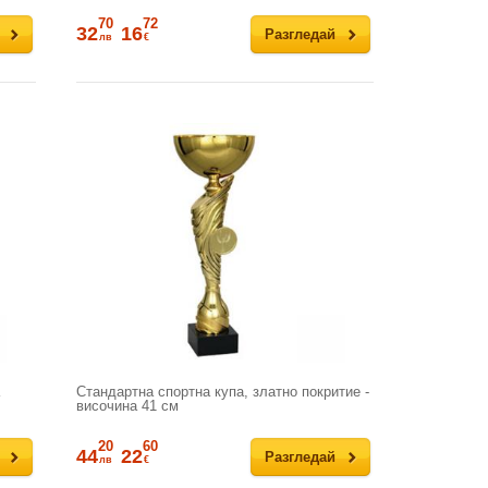
70
72
32
16
Разгледай
лв
€
Стандартна спортна купа, златно покритие -
височина 41 см
20
60
44
22
Разгледай
лв
€