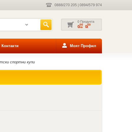
0888/270 205
|
0894/579 974
0 Продукта
00
00
0
0
лв
€
Контакти
Моят Профил
тски спортни купи