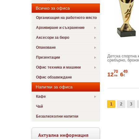
Всичко за офиса
Организация на работното място
Архивиране и съхранение
Аксесори за бюро
Опаковане
Детска спортна к
Презентации
сребърно, бронз
Офис техника и машини
70
49
12
6
лв
€
Офис обзавеждане
Напитки за офиса
Кафе
1
2
3
Чай
Безалкохолни напитки
Актуална информация