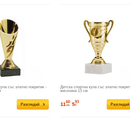
упа със златно покритие -
Детска спортна купа със златно покрит
м
височина 13 см
60
93
11
5
Разгледай
Разгледай
лв
€