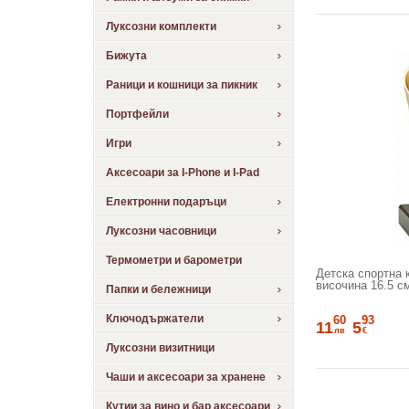
Луксозни комплекти
Бижута
Раници и кошници за пикник
Портфейли
Игри
Аксесоари за I-Phone и I-Pad
Електронни подаръци
Луксозни часовници
Термометри и барометри
Детска спортна к
височина 16.5 с
Папки и бележници
Ключодържатели
60
93
11
5
лв
€
Луксозни визитници
Чаши и аксесоари за хранене
Кутии за вино и бар аксесоари