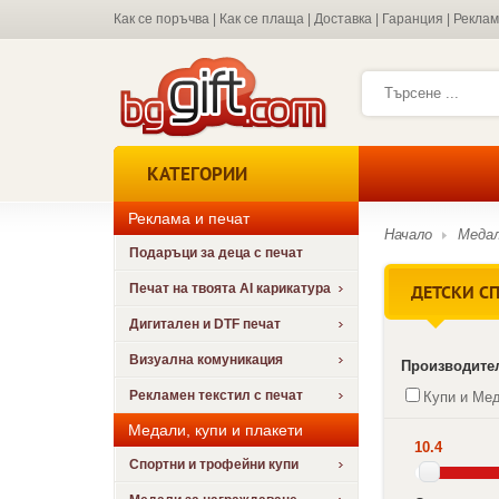
Как се поръчва
|
Как се плаща
|
Доставка
|
Гаранция
|
Рекла
КАТЕГОРИИ
Реклама и печат
Начало
Медал
Подаръци за деца с печат
ДЕТСКИ С
Печат на твоята AI карикатура
Дигитален и DTF печат
Визуална комуникация
Производите
Рекламен текстил с печат
Купи и Ме
Медали, купи и плакети
10.4
Спортни и трофейни купи