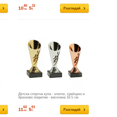
40
32
10
5
Разгледай
лв
€
Детска спортна купа - златно, сребърно и
бронзово покритие - височина 16.5 см
60
93
11
5
Разгледай
лв
€