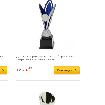
ьо
Детска спортна купа със сребърно/синьо
покритие - височина 17 см
70
49
12
6
Разгледай
лв
€