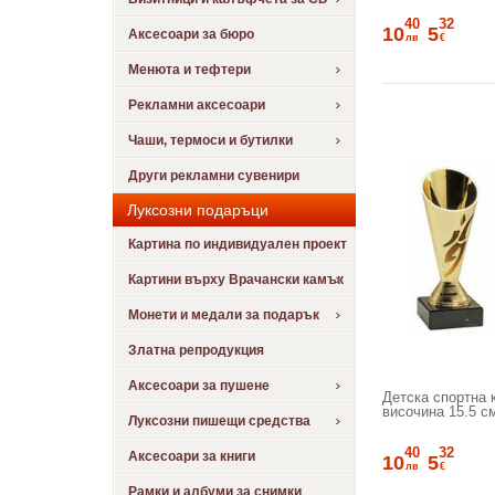
40
32
10
5
Аксесоари за бюро
лв
€
Менюта и тефтери
Рекламни аксесоари
Чаши, термоси и бутилки
Други рекламни сувенири
Луксозни подаръци
Картина по индивидуален проект
Картини върху Врачански камък
Монети и медали за подарък
Златна репродукция
Аксесоари за пушене
Детска спортна к
височина 15.5 с
Луксозни пишещи средства
40
32
Аксесоари за книги
10
5
лв
€
Рамки и албуми за снимки