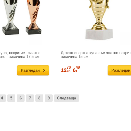
упа, покритие - златно,
Детска спортна купа със златно покрит
ово - височина 17.5 см
височина 15 см
70
49
12
6
Разгледай
Разгледай
лв
€
4
5
6
7
8
9
Следваща