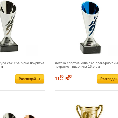
купа със сребърно покритие
Детска спортна купа със сребърно/син
см
покритие - височина 16.5 см
60
93
11
5
Разгледай
Разгледай
лв
€