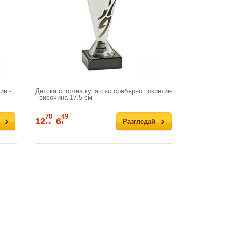
ие -
Детска спортна купа със сребърно покритие
- височина 17.5 см
70
49
12
6
Разгледай
лв
€