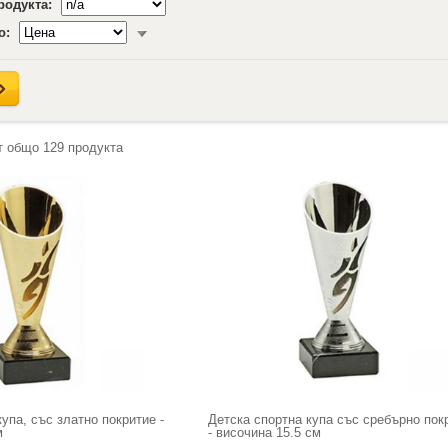
продукта:
о:
т общо
129
продукта
упа, със златно покритие -
Детска спортна купа със сребърно пок
м
- височина 15.5 см