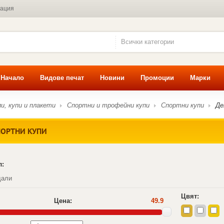
мация
Всички категории
Начало
Видове печат
Новини
Промоции
Марки
и, купи и плакети
Спортни и трофейни купи
Спортни купи
Де
ПОРТНИ КУПИ
л:
дали
Цвят:
Цена:
49.9