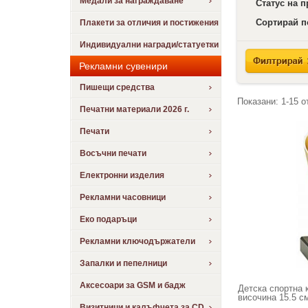
Медали за награждаване
Статус на 
Сортирай п
Плакети за отличия и постижения
Индивидуални награди/статуетки
Рекламни сувенири
Пишещи средства
Показани:
1-15
о
Печатни материали 2026 г.
Печати
Восъчни печати
Електронни изделия
Рекламни часовници
Еко подаръци
Рекламни ключодържатели
Запалки и пепелници
Аксесоари за GSM и бадж
Детска спортна к
височина 15.5 с
Визитници и калъфчета за CD