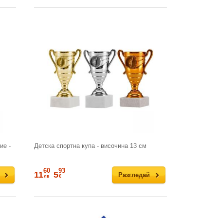
ие -
Детска спортна купа - височина 13 см
60
93
11
5
Разгледай
лв
€