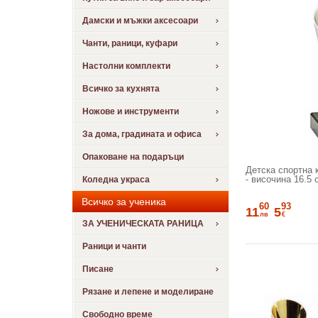
Дамски и мъжки аксесоари
Чанти, раници, куфари
Настолни комплекти
Всичко за кухнята
Ножове и инструменти
За дома, градината и офиса
Опаковане на подаръци
Детска спортна 
- височина 16.5 
Коледна украса
Всичко за ученика
60
93
11
5
лв
€
ЗА УЧЕНИЧЕСКАТА РАНИЦА
Раници и чанти
Писане
Рязане и лепене и моделиране
Свободно време