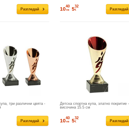
40
32
10
5
Разгледай
Разгледай
лв
€
упа, три различни цвята -
Детска спортна купа, златно покритие -
м
височина 15.5 см
40
32
10
5
Разгледай
Разгледай
лв
€