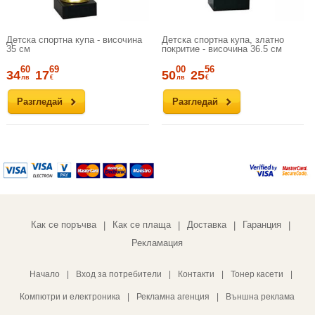
Детска спортна купа - височина
Детска спортна купа, златно
35 см
покритие - височина 36.5 см
60
69
00
56
34
17
50
25
лв
€
лв
€
Разгледай
Разгледай
Как се поръчва
Как се плаща
Доставка
Гаранция
|
|
|
|
Рекламация
Начало
|
Вход за потребители
|
Контакти
|
Тонер касети
|
Компютри и електроника
|
Рекламна агенция
|
Външна реклама