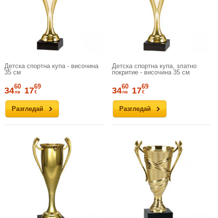
Детска спортна купа - височина
Детска спортна купа, златно
35 см
покритие - височина 35 см
60
69
60
69
34
17
34
17
лв
€
лв
€
Разгледай
Разгледай