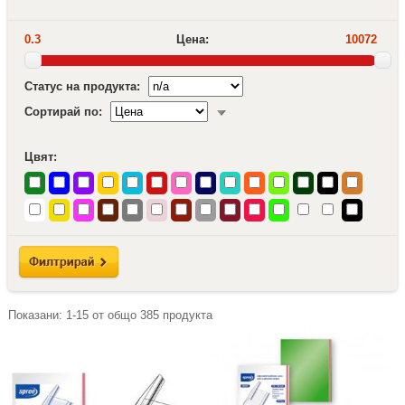
0.3
Цена:
10072
Статус на продукта:
Сортирай по:
Цвят:
Показани:
1-15
от общо
385
продукта