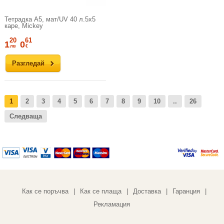
Тетрадка А5, мат/UV 40 л.5х5
каре, Mickey
20
61
1
0
лв
€
Разгледай
1
2
3
4
5
6
7
8
9
10
..
26
Следваща
Как се поръчва
Как се плаща
Доставка
Гаранция
|
|
|
|
Рекламация