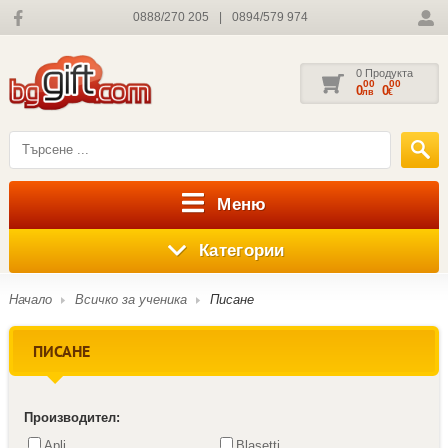
0888/270 205
|
0894/579 974
0 Продукта
00
00
0
0
лв
€
Меню
Категории
Начало
Всичко за ученика
Писане
ПИСАНЕ
Производител:
Apli
Blasetti