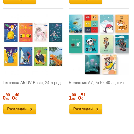
Тетрадка A5 UV Basic, 24 л.ред
Бележник A7, 7х10, 40 л., шит
90
46
00
51
0
0
1
0
лв
€
лв
€
Разгледай
Разгледай