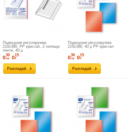
Подвързия регулируема
Подвързия регулируема
210х380, PP кристал, 2 лепящи
210х380, 40 µ PP кристал
ленти, 40 µ
30
15
30
15
0
0
0
0
лв
€
лв
€
Разгледай
Разгледай