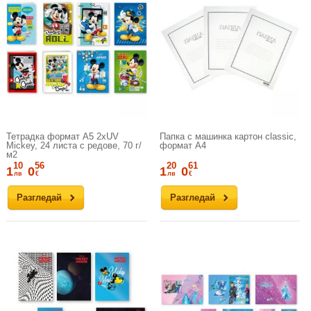
Тетрадка формат A5 2xUV
Папка с машинка картон classic,
Mickey, 24 листа с редове, 70 г/
формат А4
м2
10
56
20
61
1
0
1
0
лв
€
лв
€
Разгледай
Разгледай