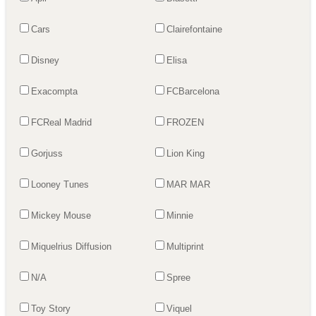
Cars
Clairefontaine
Disney
Elisa
Exacompta
FCBarcelona
FCReal Madrid
FROZEN
Gorjuss
Lion King
Looney Tunes
MAR MAR
Mickey Mouse
Minnie
Miquelrius Diffusion
Multiprint
N/A
Spree
Toy Story
Viquel