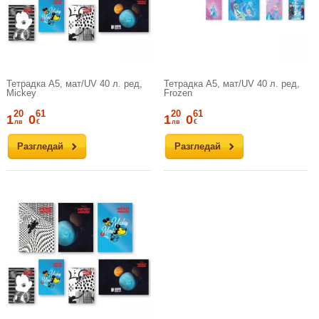
Тетрадка А5, мат/UV 40 л. ред,
Тетрадка А5, мат/UV 40 л. ред,
Mickey
Frozen
20
61
20
61
1
0
1
0
лв
€
лв
€
Разгледай
Разгледай