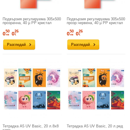
Подвързия регулируема 305х500
Подвързия регулируема 305х500
прозрачна, 40 µ PP кристал
прозр.червена, 40 µ PP кристал
50
26
50
26
0
0
0
0
лв
€
лв
€
Разгледай
Разгледай
Тетрадка A5 UV Basic, 20 л.8х8
Тетрадка A5 UV Basic, 20 л.ред
каре