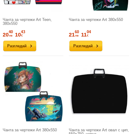
Чанта за чертежи Art Teen,
Чанта за чертежи Art 380x550
380x550
40
43
60
04
20
10
21
11
лв
€
лв
€
Разгледай
Разгледай
Чанта за чертежи Art 380x550
Чанта за чертежи Art овал с цип,
550x750, черна