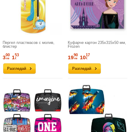
Пергел пластмасов с молив,
Куфарче картон 235х315х50 мм,
блистер
Frozen
00
53
90
17
3
1
19
10
лв
€
лв
€
Разгледай
Разгледай