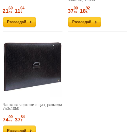
60
04
00
92
21
11
37
18
лв
€
лв
€
Разгледай
Разгледай
Чанта за чертежи с цип, размери
750x1050
00
84
74
37
лв
€
Разгледай