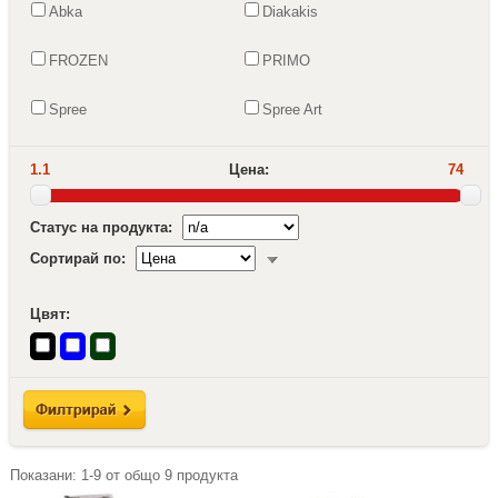
Abka
Diakakis
FROZEN
PRIMO
Spree
Spree Art
1.1
Цена:
74
Статус на продукта:
Сортирай по:
Цвят:
Показани:
1-9
от общо
9
продукта