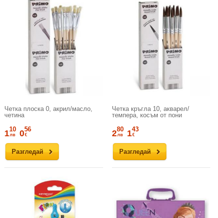
Четка плоска 0, акрил/масло,
Четка кръгла 10, акварел/
четина
темпера, косъм от пони
10
56
80
43
1
0
2
1
лв
€
лв
€
Разгледай
Разгледай