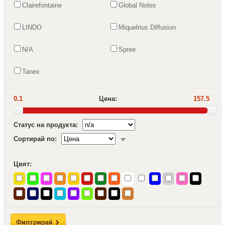
Clairefontaine
Global Notes
LINDO
Miquelrius Diffusion
N/A
Spree
Tanex
0.1
Цена:
157.5
Статус на продукта:
Сортирай по:
Цвят: