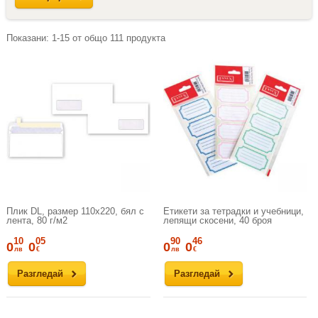
Показани:
1-15
от общо
111
продукта
Плик DL, размер 110х220, бял с
Етикети за тетрадки и учебници,
лента, 80 г/м2
лепящи скосени, 40 броя
10
05
90
46
0
0
0
0
лв
€
лв
€
Разгледай
Разгледай