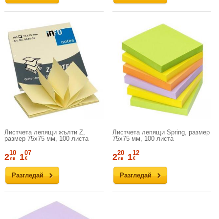
Листчета лепящи жълти Z,
Листчета лепящи Spring, размер
размер 75х75 мм, 100 листа
75х75 мм, 100 листа
10
07
20
12
2
1
2
1
лв
€
лв
€
Разгледай
Разгледай