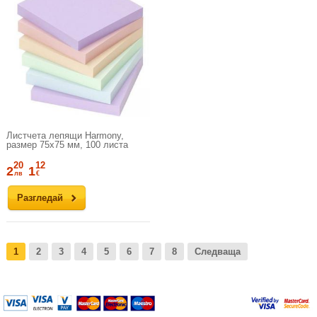
Листчета лепящи Harmony,
размер 75х75 мм, 100 листа
20
12
2
1
лв
€
Разгледай
1
2
3
4
5
6
7
8
Следваща