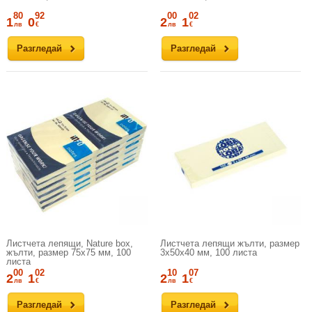
80
92
00
02
1
0
2
1
лв
€
лв
€
Разгледай
Разгледай
Листчета лепящи, Nature box,
Листчета лепящи жълти, размер
жълти, размер 75х75 мм, 100
3х50х40 мм, 100 листа
листа
00
02
10
07
2
1
2
1
лв
€
лв
€
Разгледай
Разгледай