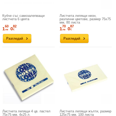
Кубче със самозалепващи
Листчета лепящи неон,
листчета 6 цвята
различни цветове, размер 75х75
мм, 80 листа
60
82
70
87
1
0
1
0
лв
€
лв
€
Разгледай
Разгледай
Листчета лепящи 4 цв. пастел
Листчета лепящи жълти, размер
75х75 мм, 4x25 л.
125х75 мм, 100 листа