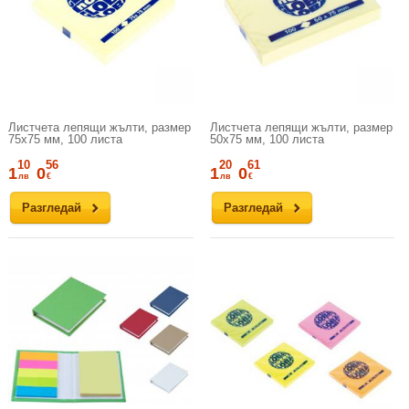
Листчета лепящи жълти, размер
Листчета лепящи жълти, размер
75х75 мм, 100 листа
50х75 мм, 100 листа
10
56
20
61
1
0
1
0
лв
€
лв
€
Разгледай
Разгледай