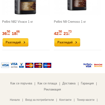
Pellini N82 Vivace 1 кг
Pellini N9 Cremoso 1 кг
50
66
50
73
36
18
42
21
лв
€
лв
€
Разгледай
Разгледай
Как се поръчва
Как се плаща
Доставка
Гаранция
|
|
|
|
Рекламация
Начало
|
Вход за потребители
|
Контакти
|
Тонер касети
|