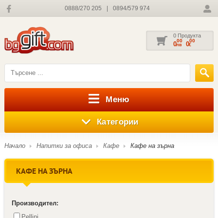
0888/270 205
|
0894/579 974
0 Продукта
00
00
0
0
лв
€
Меню
Категории
Начало
Напитки за офиса
Кафе
Кафе на зърна
КАФЕ НА ЗЪРНА
Производител:
Pellini