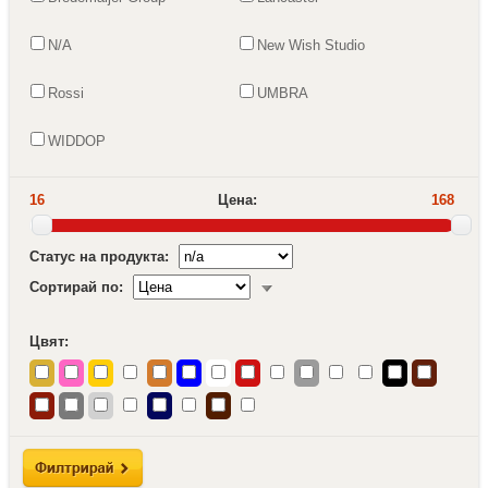
N/A
New Wish Studio
Rossi
UMBRA
WIDDOP
16
Цена:
168
Статус на продукта:
Сортирай по:
Цвят: