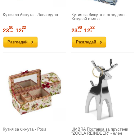
Кутия за бижута - Лавандула
Кутия за бижута с огледало -
Хокусай вълна
90
22
90
22
23
12
23
12
лв
€
лв
€
Разгледай
Разгледай
Кутия за бижута - Рози
UMBRA Поставка за пръстени
“ZOOLA REINDEER“ - елен