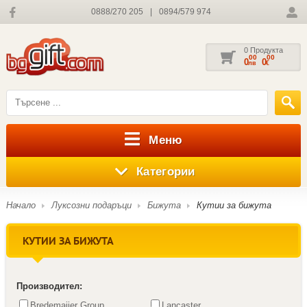
0888/270 205
|
0894/579 974
0 Продукта
00
00
0
0
лв
€
Меню
Категории
Начало
Луксозни подаръци
Бижута
Кутии за бижута
КУТИИ ЗА БИЖУТА
Производител:
Bredemaijer Group
Lancaster