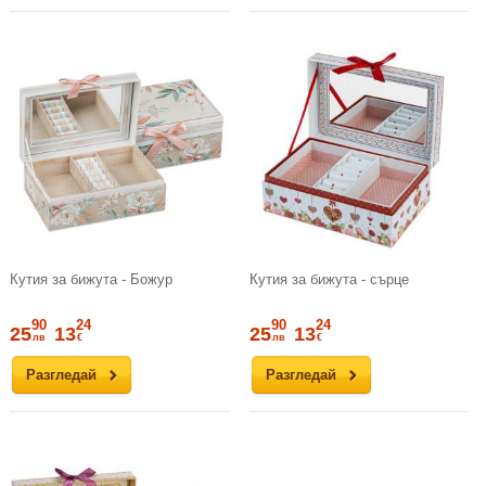
Кутия за бижута - Божур
Кутия за бижута - сърце
90
24
90
24
25
13
25
13
лв
€
лв
€
Разгледай
Разгледай