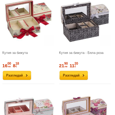
Кутия за бижута
Кутия за бижута - Бяла роза
00
18
90
20
16
8
21
11
лв
€
лв
€
Разгледай
Разгледай