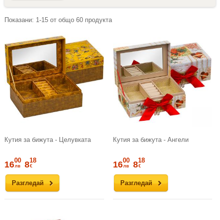
Показани:
1-15
от общо
60
продукта
Кутия за бижута - Целувката
Кутия за бижута - Ангели
00
18
00
18
16
8
16
8
лв
€
лв
€
Разгледай
Разгледай