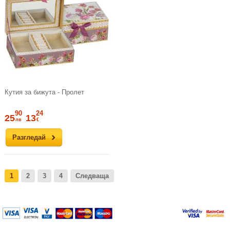
Кутия за бижута - Пролет
90
24
25
13
лв
€
Разгледай
1
2
3
4
Следваща