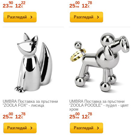
90
22
00
78
23
12
25
12
лв
€
лв
€
Разгледай
Разгледай
UMBRA Поставка за пръстени
UMBRA Поставка за пръстени
“ZOOLA FOX“ - лисица
“ZOOLA POODLE“ - пудел - цвят
хром
00
78
00
78
25
12
25
12
лв
€
лв
€
Разгледай
Разгледай