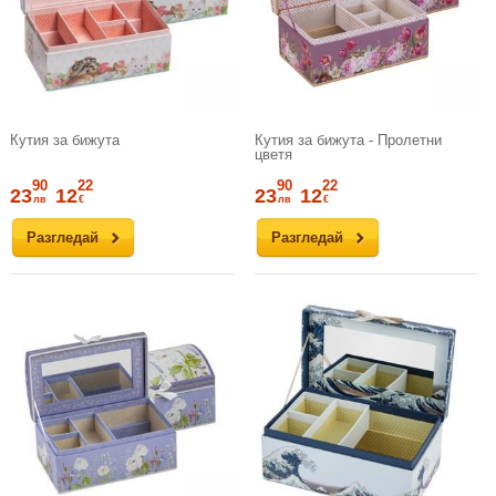
Кутия за бижута
Кутия за бижута - Пролетни
цветя
90
22
90
22
23
12
23
12
лв
€
лв
€
Разгледай
Разгледай