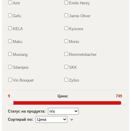
Amt
Emile Henry
Gefu
Jamie Oliver
KELA
Kyocera
Maku
Monix
Mustang
Rommelsbacher
Silampos
SKK
Vin Bouquet
Zyliss
9
Цена:
749
Статус на продукта:
Сортирай по: