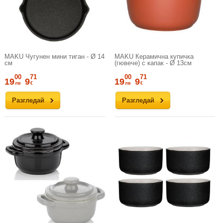
MAKU Чугунен мини тиган - Ø 14
MAKU Керамична купичка
см
(гювече) с капак - Ø 13см
00
71
00
71
19
9
19
9
лв
€
лв
€
Разгледай
Разгледай