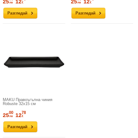
25
12
25
12
лв
€
лв
€
Разгледай
Разгледай
MAKU Правоъгълна чиния
Robuste 32х15 см
00
78
25
12
лв
€
Разгледай