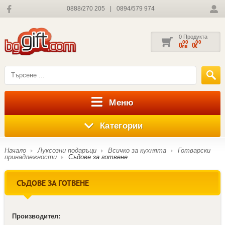
0888/270 205
|
0894/579 974
0 Продукта
00
00
0
0
лв
€
Меню
Категории
Начало
Луксозни подаръци
Всичко за кухнята
Готварски
принадлежности
Съдове за готвене
СЪДОВЕ ЗА ГОТВЕНЕ
Производител: