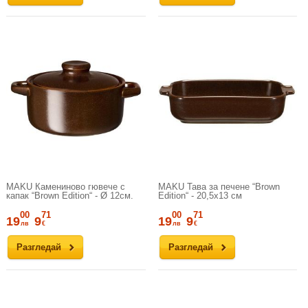
MAKU Камениновo гювече с
MAKU Тава за печене “Brown
капак “Brown Edition“ - Ø 12см.
Edition“ - 20,5х13 см
00
71
00
71
19
9
19
9
лв
€
лв
€
Разгледай
Разгледай