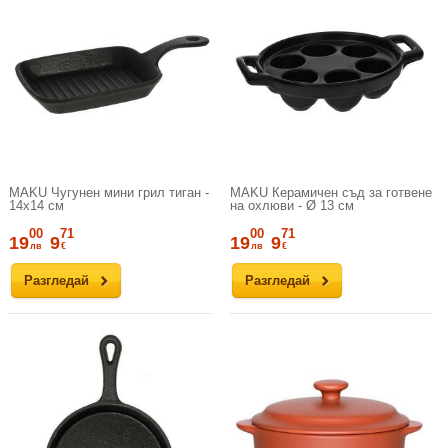
MAKU Чугунен мини грил тиган -
MAKU Керамичен съд за готвене
14х14 см
на охлюви - Ø 13 см
00
71
00
71
19
9
19
9
лв
€
лв
€
Разгледай
Разгледай