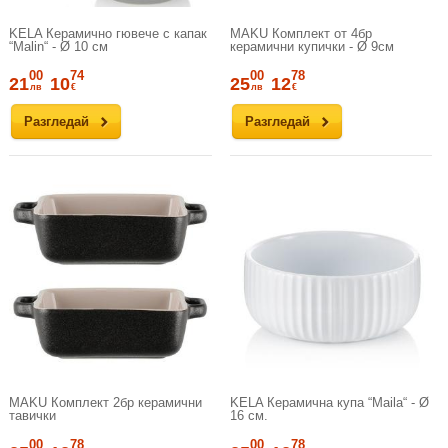
KELA Керамичнo гювече с капак
MAKU Комплект от 4бр
“Malin“ - Ø 10 см
керамични купички - Ø 9см
00
74
00
78
21
10
25
12
лв
€
лв
€
Разгледай
Разгледай
MAKU Комплект 2бр керамични
KELA Керамична купа “Maila“ - Ø
тавички
16 см.
00
78
00
78