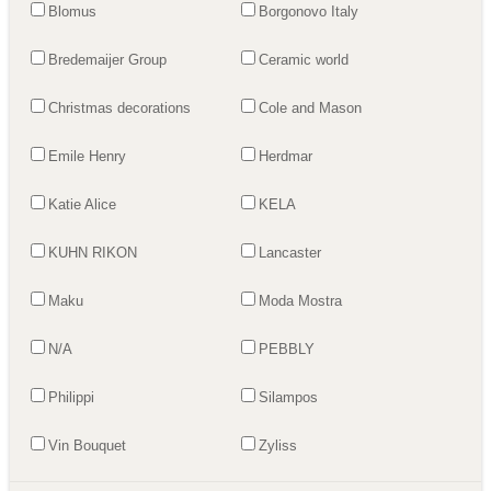
Blomus
Borgonovo Italy
Bredemaijer Group
Ceramic world
Christmas decorations
Cole and Mason
Emile Henry
Herdmar
Katie Alice
KELA
KUHN RIKON
Lancaster
Maku
Moda Mostra
N/A
PEBBLY
Philippi
Silampos
Vin Bouquet
Zyliss