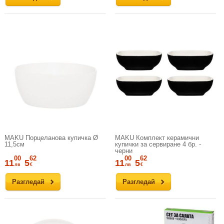
MAKU Порцеланова купичка Ø
MAKU Комплект керамични
11,5см
купички за сервиране 4 бр. -
черни
00
62
00
62
11
5
11
5
лв
€
лв
€
Разгледай
Разгледай