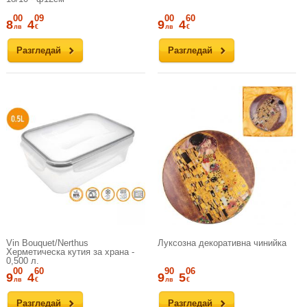
00
09
00
60
8
4
9
4
лв
€
лв
€
Разгледай
Разгледай
Vin Bouquet/Nerthus
Луксозна декоративна чинийка
Херметическа кутия за храна -
0,500 л.
00
60
90
06
9
4
9
5
лв
€
лв
€
Разгледай
Разгледай