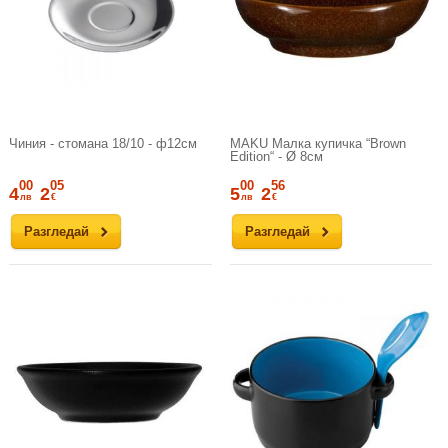
Чиния - стомана 18/10 - ф12см
MAKU Малка купичка “Brown
Edition“ - Ø 8см
00
05
00
56
4
2
5
2
лв
€
лв
€
Разгледай
Разгледай