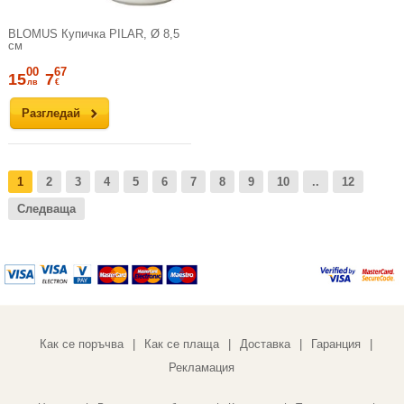
BLOMUS Купичка PILAR, Ø 8,5
см
00
67
15
7
лв
€
Разгледай
1
2
3
4
5
6
7
8
9
10
..
12
Следваща
Как се поръчва
Как се плаща
Доставка
Гаранция
|
|
|
|
Рекламация