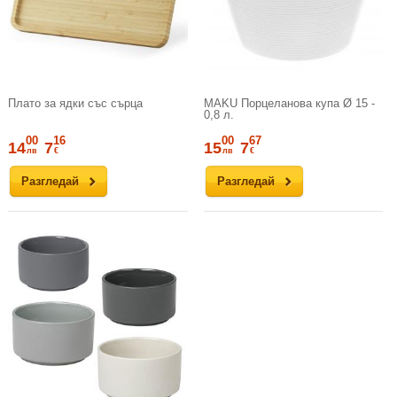
Плато за ядки със сърца
MAKU Порцеланова купа Ø 15 -
0,8 л.
00
16
00
67
14
7
15
7
лв
€
лв
€
Разгледай
Разгледай