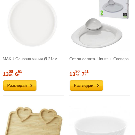
MAKU Основна чиния Ø 21см
Сет за салата- Чиния + Сосиера
00
65
90
11
13
6
13
7
лв
€
лв
€
Разгледай
Разгледай