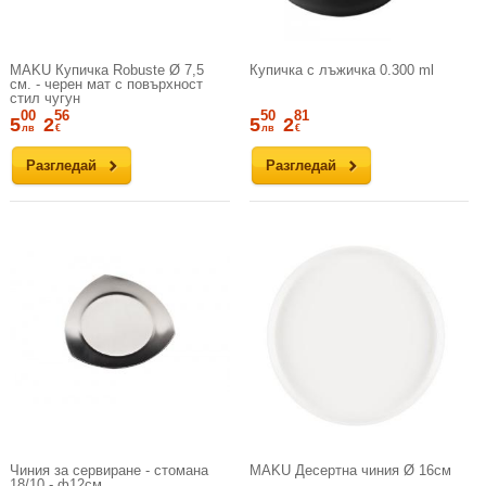
MAKU Купичка Robuste Ø 7,5
Купичка с лъжичка 0.300 ml
см. - черен мат с повърхност
стил чугун
00
56
50
81
5
2
5
2
лв
€
лв
€
Разгледай
Разгледай
Чиния за сервиране - стомана
MAKU Десертна чиния Ø 16см
18/10 - ф12см