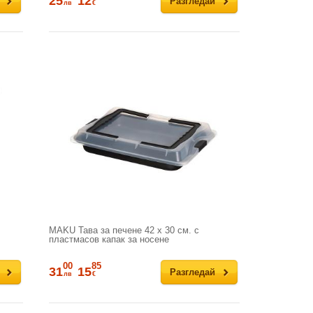
25
12
Разгледай
лв
€
MAKU Тава за печене 42 х 30 см. с
пластмасов капак за носене
00
85
31
15
Разгледай
лв
€