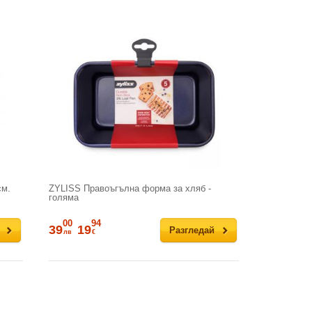
см.
ZYLISS Правоъгълна форма за хляб -
голяма
00
94
39
19
Разгледай
лв
€