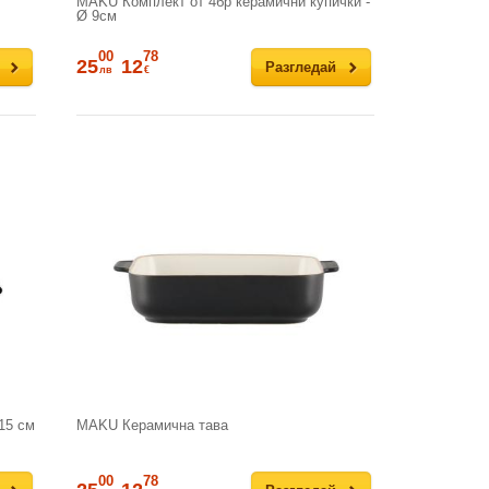
MAKU Комплект от 4бр керамични купички -
Ø 9см
00
78
25
12
Разгледай
лв
€
15 см
MAKU Керамична тава
00
78