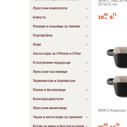
MAKU Тава за печ
20,5х13 см
Луксозни комплекти
00
71
19
9
Бижута
лв
€
Раници и кошници за пикник
Портфейли
Игри
Аксесоари за I-Phone и I-Pad
Електронни подаръци
Луксозни часовници
Термометри и барометри
Папки и бележници
Ключодържатели
Луксозни визитници
MAKU Комплект 
Чаши и аксесоари за хранене
00
78
Кутии за вино и бар аксесоари