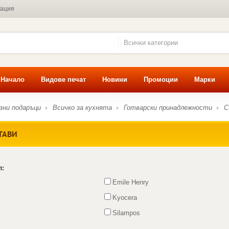
мация
Всички категории
Начало
Видове печат
Новини
Промоции
Марки
зни подаръци
Всичко за кухнята
Готварски принадлежности
С
ТАВИ
л:
Emile Henry
Kyocera
Silampos