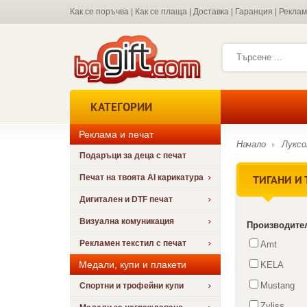
Как се поръчва
|
Как се плаща
|
Доставка
|
Гаранция
|
Рекла
КАТЕГОРИИ
Реклама и печат
Начало
Луксо
Подаръци за деца с печат
ТИГАНИ И 
Печат на твоята AI карикатура
Дигитален и DTF печат
Визуална комуникация
Производите
Рекламен текстил с печат
Amt
Медали, купи и плакети
KELA
Mustang
Спортни и трофейни купи
Zyliss