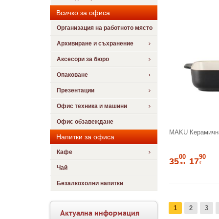
Всичко за офиса
Организация на работното място
Архивиране и съхранение
Аксесори за бюро
Опаковане
Презентации
Офис техника и машини
Офис обзавеждане
MAKU Керамична 
Напитки за офиса
Кафе
00
90
35
17
лв
€
Чай
Безалкохолни напитки
1
2
3
Актуална информация