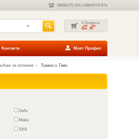
0888/270 205
|
0894/579 974
0 Продукта
00
00
0
0
лв
€
Контакти
Моят Профил
ъдове за готвене
Тигани и Тави
Gefu
Maku
SKK