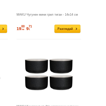
MAKU Чугунен мини грил тиган - 14х14 см
00
71
19
9
Разгледай
лв
€