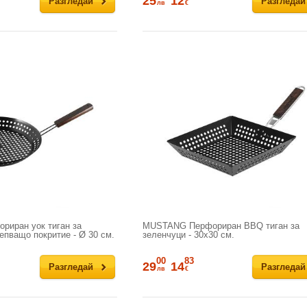
25
12
Разгледай
Разгледай
лв
€
иран уок тиган за
MUSTANG Перфориран BBQ тиган за
епващо покритие - Ø 30 см.
зеленчуци - 30х30 см.
00
83
29
14
Разгледай
Разгледай
лв
€