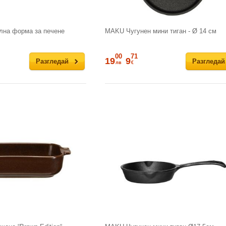
на форма за печене
MAKU Чугунен мини тиган - Ø 14 см
00
71
19
9
Разгледай
Разгледай
лв
€