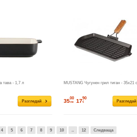
тава - 1,7 л
MUSTANG Чугунен грил тиган - 35х21 
00
90
35
17
Разгледай
Разгледай
лв
€
4
5
6
7
8
9
10
..
12
Следваща