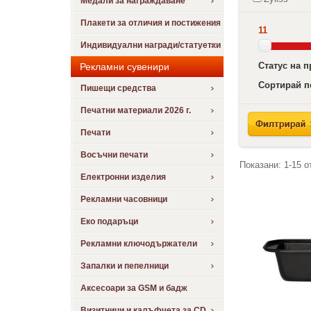
Медали за награждаване
Плакети за отличия и постижения
11
Индивидуални награди/статуетки
Статус на 
Рекламни сувенири
Сортирай п
Пишещи средства
Печатни материали 2026 г.
Печати
Восъчни печати
Показани:
1-15
о
Електронни изделия
Рекламни часовници
Еко подаръци
Рекламни ключодържатели
Запалки и пепелници
Аксесоари за GSM и бадж
Визитници и калъфчета за CD