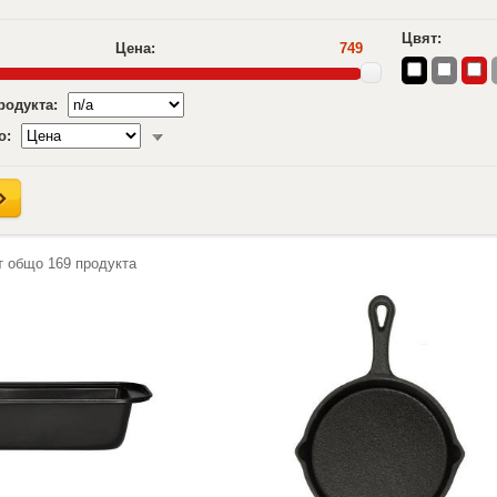
Цвят:
Цена:
749
продукта:
о:
т общо
169
продукта