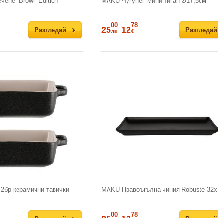
ене “Brown Edition“ -
MAKU Чугунен мини тиган Ø17,5см
00
78
25
12
Разгледай
Разгледай
лв
€
2бр керамични тавички
MAKU Правоъгълна чиния Robuste 32х
00
78