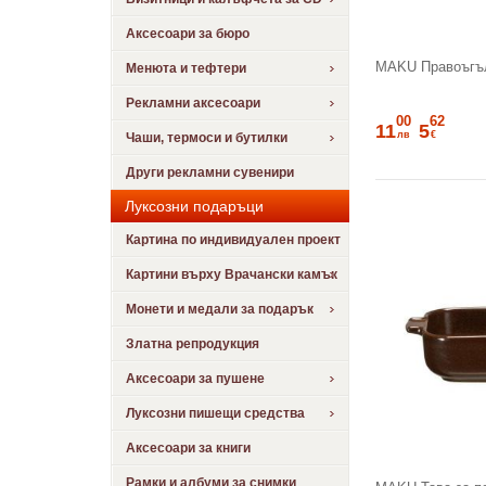
Аксесоари за бюро
MAKU Правоъгъл
Менюта и тефтери
Рекламни аксесоари
00
62
11
5
лв
€
Чаши, термоси и бутилки
Други рекламни сувенири
Луксозни подаръци
Картина по индивидуален проект
Картини върху Врачански камък
Монети и медали за подарък
Златна репродукция
Аксесоари за пушене
Луксозни пишещи средства
Аксесоари за книги
Рамки и албуми за снимки