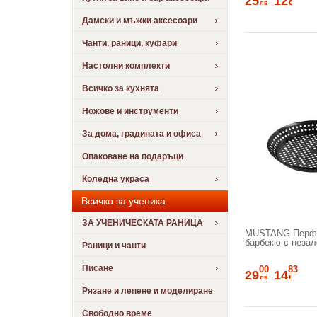
25
12
лв
€
Дамски и мъжки аксесоари
Чанти, раници, куфари
Настолни комплекти
Всичко за кухнята
Ножове и инструменти
За дома, градината и офиса
Опаковане на подаръци
Коледна украса
Всичко за ученика
ЗА УЧЕНИЧЕСКАТА РАНИЦА
MUSTANG Перфор
барбекю с незал
Раници и чанти
Писане
00
83
29
14
лв
€
Рязане и лепене и моделиране
Свободно време