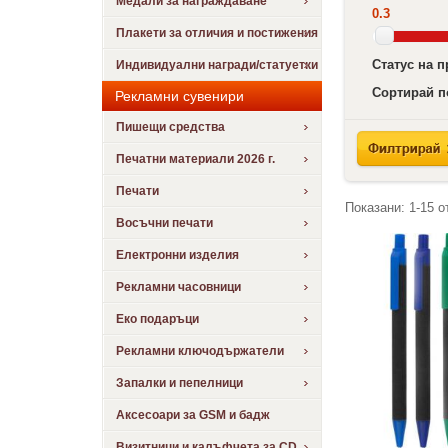
Медали за награждаване
0.3
Плакети за отличия и постижения
Статус на 
Индивидуални награди/статуетки
Сортирай п
Рекламни сувенири
Пишещи средства
Печатни материали 2026 г.
Печати
Показани:
1-15
о
Восъчни печати
Електронни изделия
Рекламни часовници
Еко подаръци
Рекламни ключодържатели
Запалки и пепелници
Аксесоари за GSM и бадж
Визитници и калъфчета за CD