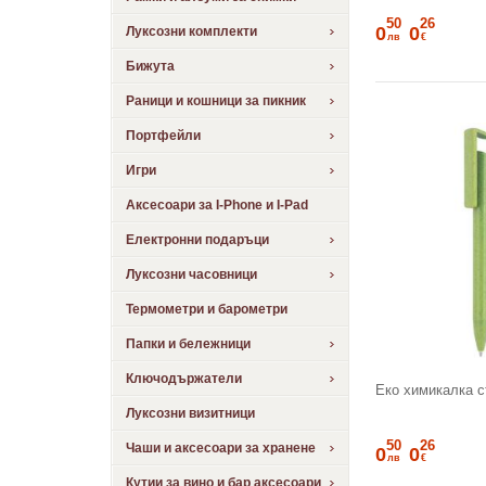
50
26
0
0
Луксозни комплекти
лв
€
Бижута
Раници и кошници за пикник
Портфейли
Игри
Аксесоари за I-Phone и I-Pad
Електронни подаръци
Луксозни часовници
Термометри и барометри
Папки и бележници
Ключодържатели
Еко химикалка с
Луксозни визитници
50
26
Чаши и аксесоари за хранене
0
0
лв
€
Кутии за вино и бар аксесоари