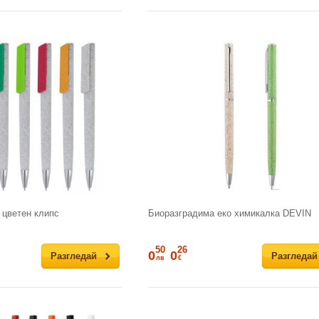
 цветен клипс
Биоразградима еко химикалка DEVIN
50
26
0
0
Разгледай
Разгледай
лв
€