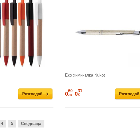
Еко химикалка Nukot
60
31
0
0
Разгледай
Разгледай
лв
€
4
5
Следваща