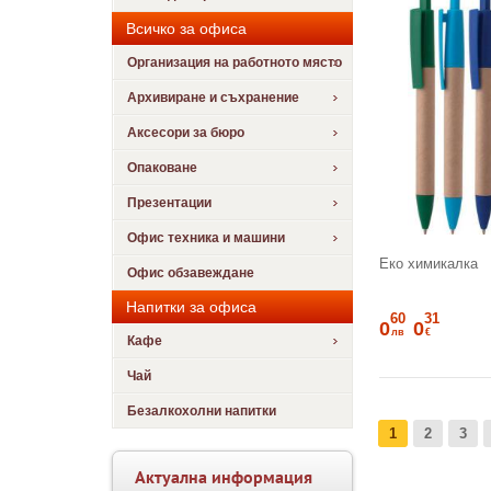
Всичко за офиса
Организация на работното място
Архивиране и съхранение
Аксесори за бюро
Опаковане
Презентации
Офис техника и машини
Еко химикалка
Офис обзавеждане
Напитки за офиса
60
31
0
0
лв
€
Кафе
Чай
Безалкохолни напитки
1
2
3
Актуална информация