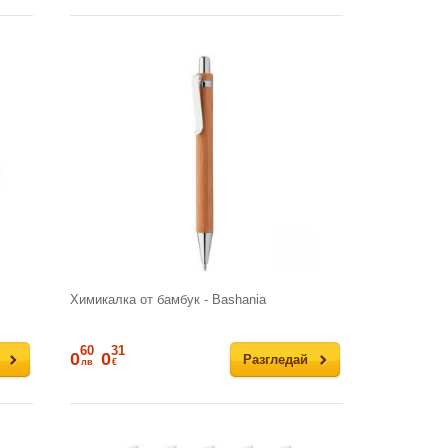
Химикалка от бамбук - Bashania
60
31
0
0
Разгледай
лв
€