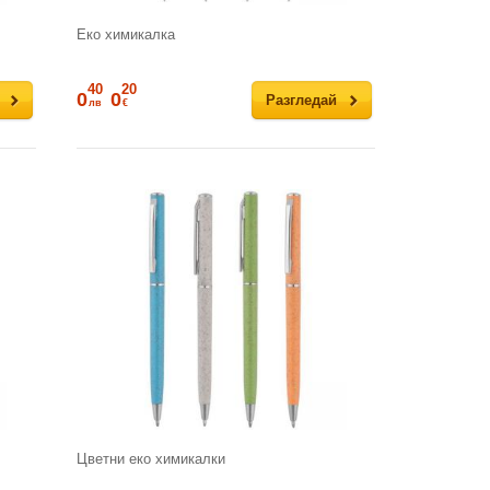
Еко химикалка
40
20
0
0
Разгледай
лв
€
Цветни еко химикалки