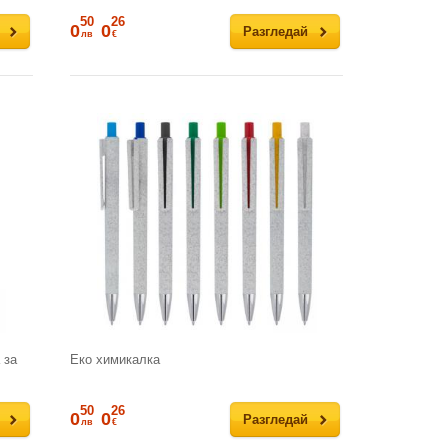
50
26
0
0
Разгледай
лв
€
 за
Еко химикалка
50
26
0
0
Разгледай
лв
€