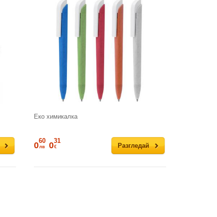
Еко химикалка
60
31
0
0
Разгледай
лв
€