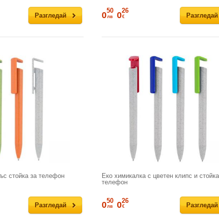
50
26
0
0
Разгледай
Разгледай
лв
€
ъс стойка за телефон
Еко химикалка с цветен клипс и стойка
телефон
50
26
0
0
Разгледай
Разгледай
лв
€