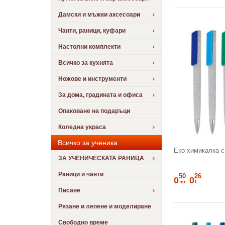
Дамски и мъжки аксесоари
Чанти, раници, куфари
Настолни комплекти
Всичко за кухнята
Ножове и инструменти
За дома, градината и офиса
Опаковане на подаръци
Коледна украса
Всичко за ученика
Еко химикалка с
ЗА УЧЕНИЧЕСКАТА РАНИЦА
Раници и чанти
50
26
0
0
лв
€
Писане
Рязане и лепене и моделиране
Свободно време