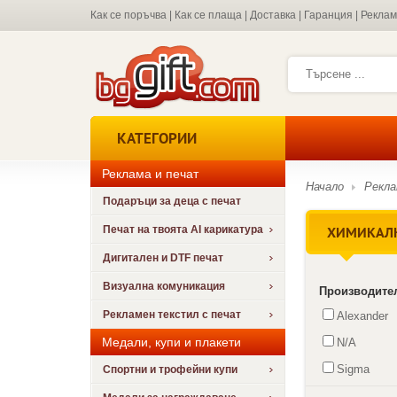
Как се поръчва
|
Как се плаща
|
Доставка
|
Гаранция
|
Рекла
КАТЕГОРИИ
Реклама и печат
Начало
Рекла
Подаръци за деца с печат
ХИМИКАЛ
Печат на твоята AI карикатура
Дигитален и DTF печат
Визуална комуникация
Производите
Рекламен текстил с печат
Alexander
Медали, купи и плакети
N/A
Sigma
Спортни и трофейни купи