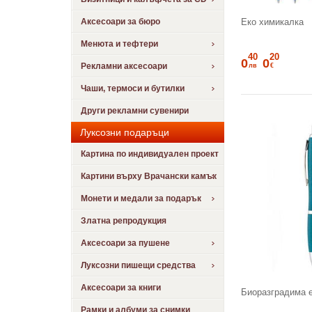
Еко химикалка
Аксесоари за бюро
Менюта и тефтери
40
20
0
0
Рекламни аксесоари
лв
€
Чаши, термоси и бутилки
Други рекламни сувенири
Луксозни подаръци
Картина по индивидуален проект
Картини върху Врачански камък
Монети и медали за подарък
Златна репродукция
Аксесоари за пушене
Луксозни пишещи средства
Аксесоари за книги
Биоразградима 
Рамки и албуми за снимки