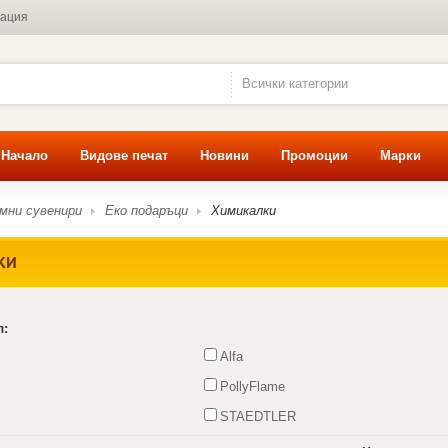
мация
Всички категории
Начало
Видове печат
Новини
Промоции
Марки
мни сувенири
Еко подаръци
Химикалки
КИ
л:
Alfa
PollyFlame
STAEDTLER