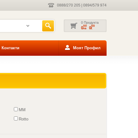
0888/270 205
|
0894/579 974
0 Продукта
00
00
0
0
лв
€
Контакти
Моят Профил
MM
Rotto