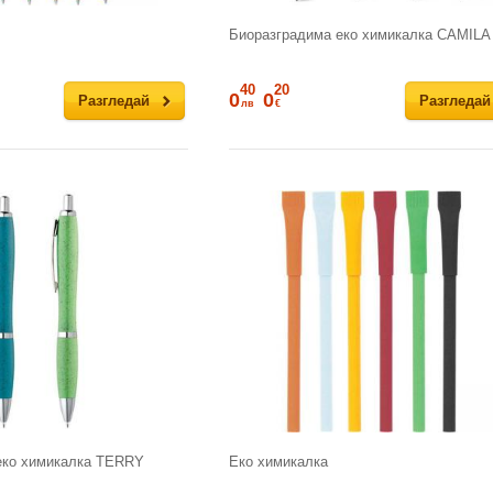
Биоразградима еко химикалка CAMILA
40
20
0
0
Разгледай
Разгледай
лв
€
еко химикалка TERRY
Еко химикалка