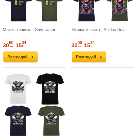
Мъжка тениска - Save water
Мъжка тениска - Adidas Bear
00
34
00
34
30
15
30
15
лв
€
лв
€
Разгледай
Разгледай