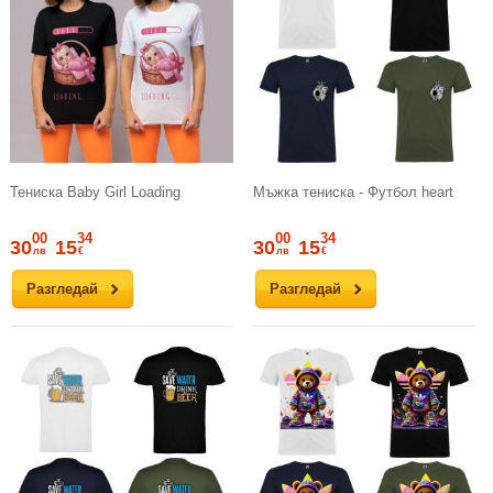
Тениска Baby Girl Loading
Мъжка тениска - Футбол heart
00
34
00
34
30
15
30
15
лв
€
лв
€
Разгледай
Разгледай