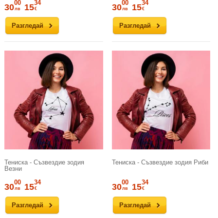
00
34
00
34
30
15
30
15
лв
€
лв
€
Разгледай
Разгледай
Тениска - Съзвездие зодия
Тениска - Съзвездие зодия Риби
Везни
00
34
00
34
30
15
30
15
лв
€
лв
€
Разгледай
Разгледай