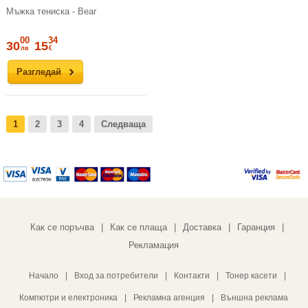
Мъжка тениска - Bear
00
34
30
15
лв
€
Разгледай
1
2
3
4
Следваща
Как се поръчва
Как се плаща
Доставка
Гаранция
|
|
|
|
Рекламация
Начало
|
Вход за потребители
|
Контакти
|
Тонер касети
|
Компютри и електроника
|
Рекламна агенция
|
Външна реклама