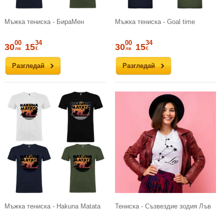
Мъжка тениска - БираМен
Мъжка тениска - Goal time
00
34
00
34
30
15
30
15
лв
€
лв
€
Разгледай
Разгледай
Мъжка тениска - Hakuna Matata
Тениска - Съзвездие зодия Лъв