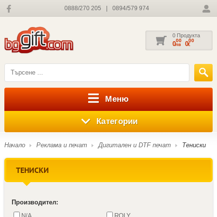
0888/270 205
|
0894/579 974
0 Продукта
00
00
0
0
лв
€
Меню
Категории
Начало
Реклама и печат
Дигитален и DTF печат
Тениски
ТЕНИСКИ
Производител:
N/A
ROLY