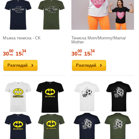
Мъжка тениска - CK
Тениска Mom/Mommy/Mama/
Mother
00
34
00
34
30
15
30
15
лв
€
лв
€
Разгледай
Разгледай