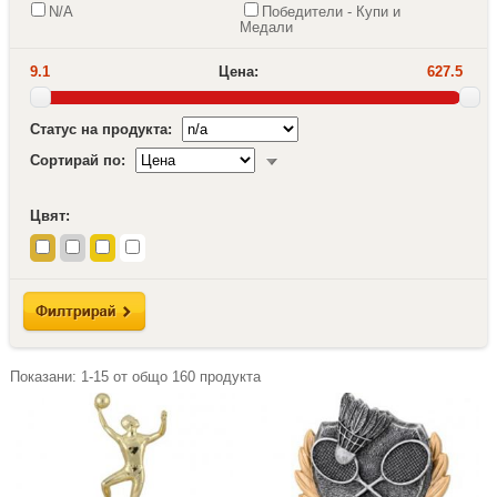
N/A
Победители - Купи и
Медали
9.1
Цена:
627.5
Статус на продукта:
Сортирай по:
Цвят:
Показани:
1-15
от общо
160
продукта