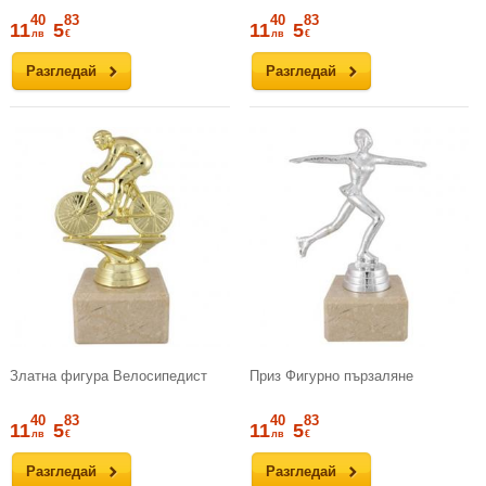
40
83
40
83
11
5
11
5
лв
€
лв
€
Разгледай
Разгледай
Златна фигура Велосипедист
Приз Фигурно пързаляне
40
83
40
83
11
5
11
5
лв
€
лв
€
Разгледай
Разгледай