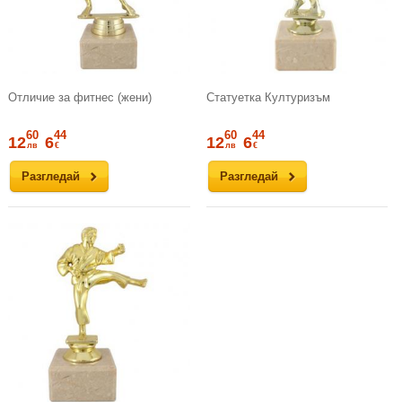
Отличие за фитнес (жени)
Статуетка Културизъм
60
44
60
44
12
6
12
6
лв
€
лв
€
Разгледай
Разгледай