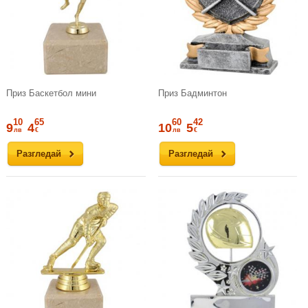
Приз Баскетбол мини
Приз Бадминтон
10
65
60
42
9
4
10
5
лв
€
лв
€
Разгледай
Разгледай