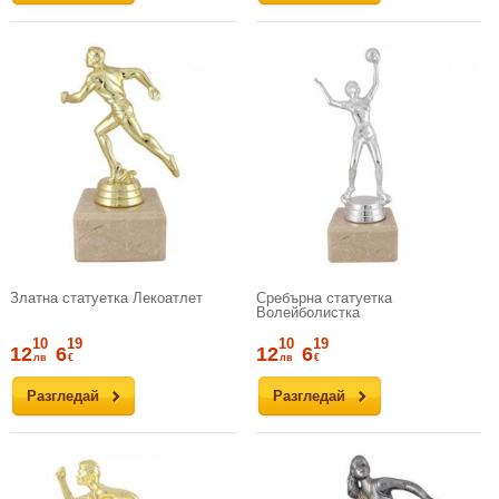
Златна статуетка Лекоатлет
Сребърна статуетка
Волейболистка
10
19
10
19
12
6
12
6
лв
€
лв
€
Разгледай
Разгледай