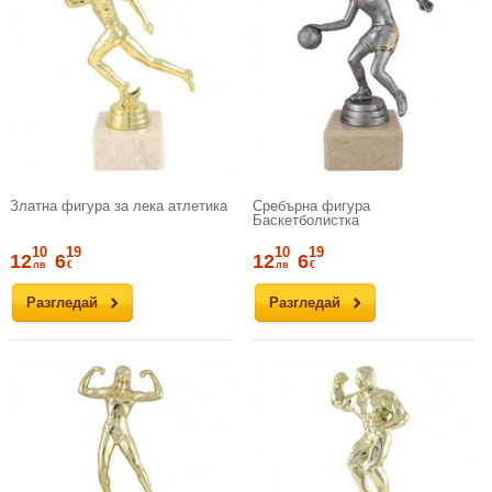
Златна фигура за лека атлетика
Сребърна фигура
Баскетболистка
10
19
10
19
12
6
12
6
лв
€
лв
€
Разгледай
Разгледай