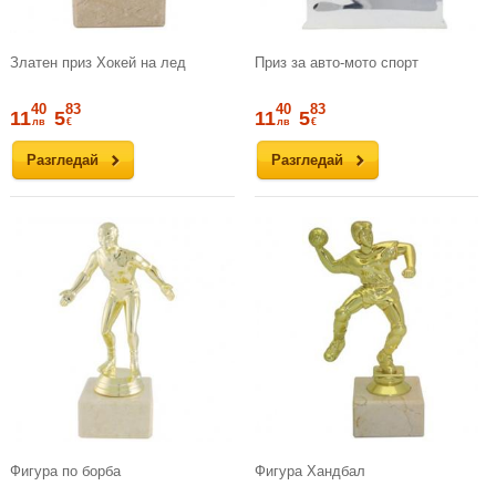
Златен приз Хокей на лед
Приз за авто-мото спорт
40
83
40
83
11
5
11
5
лв
€
лв
€
Разгледай
Разгледай
Фигура по борба
Фигура Хандбал