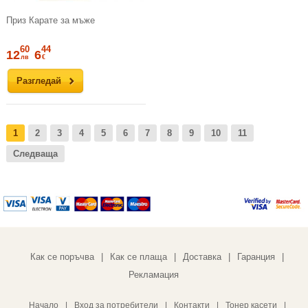
Приз Карате за мъже
60
44
12
6
лв
€
Разгледай
1
2
3
4
5
6
7
8
9
10
11
Следваща
Как се поръчва
Как се плаща
Доставка
Гаранция
|
|
|
|
Рекламация
Начало
|
Вход за потребители
|
Контакти
|
Тонер касети
|