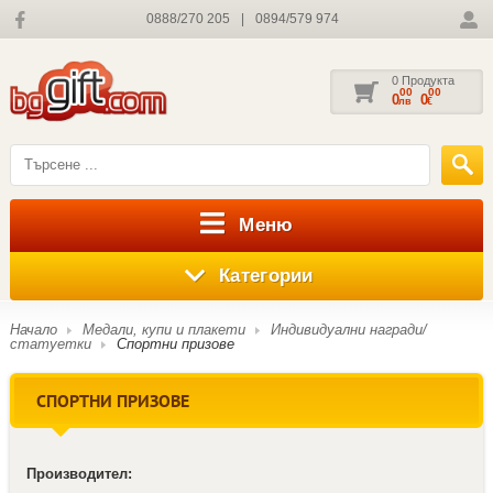
0888/270 205
|
0894/579 974
0 Продукта
00
00
0
0
лв
€
Меню
Категории
Начало
Медали, купи и плакети
Индивидуални награди/
статуетки
Спортни призове
СПОРТНИ ПРИЗОВЕ
Производител: