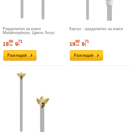
Разделител за книги
Кактус - разделител за книги
Metalmorphose, Цвете Лотус
00
71
00
71
19
9
19
9
лв
€
лв
€
Разгледай
Разгледай