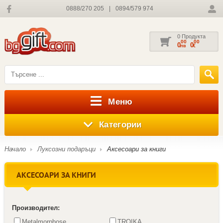
0888/270 205
|
0894/579 974
0 Продукта
00
00
0
0
лв
€
Меню
Категории
Начало
Луксозни подаръци
Аксесоари за книги
АКСЕСОАРИ ЗА КНИГИ
Производител:
Metalmorphose
TROIKA