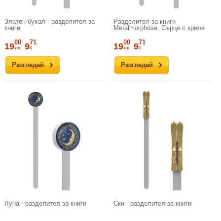
Златен бухал - разделител за
Разделител за книги
книги
Metalmorphose, Сърце с криле
00
71
00
71
19
9
19
9
лв
€
лв
€
Разгледай
Разгледай
Луна - разделител за книги
Ски - разделител за книги