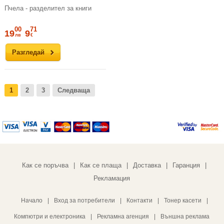
Пчела - разделител за книги
00
71
19
9
лв
€
Разгледай
1
2
3
Следваща
Как се поръчва
Как се плаща
Доставка
Гаранция
|
|
|
|
Рекламация
Начало
|
Вход за потребители
|
Контакти
|
Тонер касети
|
Компютри и електроника
|
Рекламна агенция
|
Външна реклама