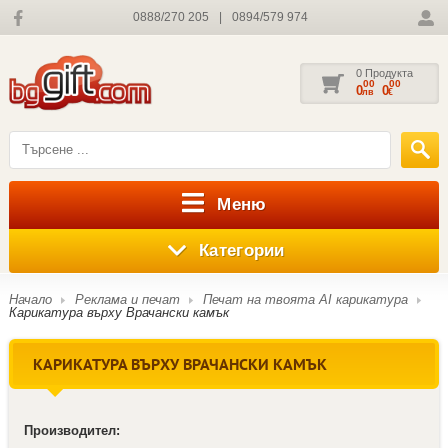
0888/270 205
|
0894/579 974
0 Продукта
00
00
0
0
лв
€
Меню
Категории
Начало
Реклама и печат
Печат на твоята AI карикатура
Карикатура върху Врачански камък
КАРИКАТУРА ВЪРХУ ВРАЧАНСКИ КАМЪК
Производител: