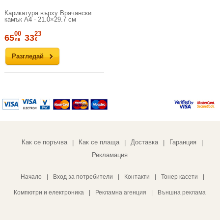
Карикатура върху Врачански
камък A4 - 21.0×29.7 см
00
23
65
33
лв
€
Разгледай
Как се поръчва
Как се плаща
Доставка
Гаранция
|
|
|
|
Рекламация
Начало
|
Вход за потребители
|
Контакти
|
Тонер касети
|
Компютри и електроника
|
Рекламна агенция
|
Външна реклама