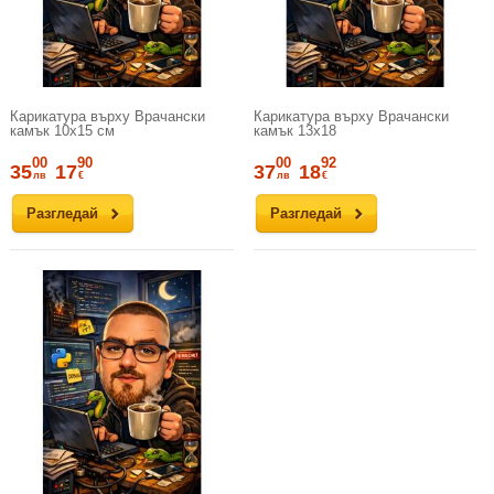
Карикатура върху Врачански
Карикатура върху Врачански
камък 10х15 см
камък 13х18
00
90
00
92
35
17
37
18
лв
€
лв
€
Разгледай
Разгледай