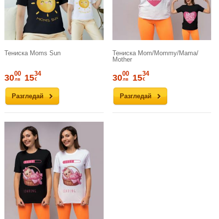
Тениска Moms Sun
Тениска Mom/Mommy/Mama/
Mother
00
34
00
34
30
15
30
15
лв
€
лв
€
Разгледай
Разгледай