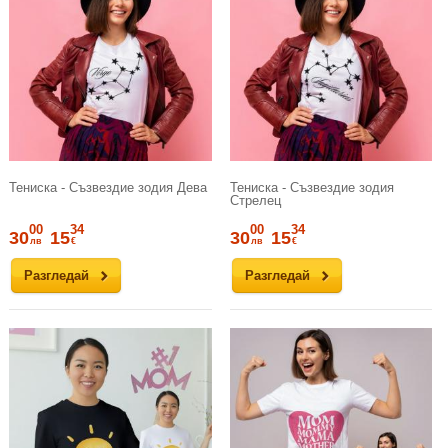
Тениска - Съзвездие зодия Дева
Тениска - Съзвездие зодия
Стрелец
00
34
00
34
30
15
30
15
лв
€
лв
€
Разгледай
Разгледай