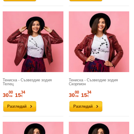
Тениска - Съзвездие зодия
Тениска - Съзвездие зодия
Телец
Скорпион
00
34
00
34
30
15
30
15
лв
€
лв
€
Разгледай
Разгледай