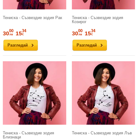
Тениска - Съзвездие зодия Рак
Тениска - Съзвездие зодия
Козирог
00
34
00
34
30
15
30
15
лв
€
лв
€
Разгледай
Разгледай
Тениска - Съзвездие зодия
Тениска - Съзвездие зодия Лъв
Близнаци