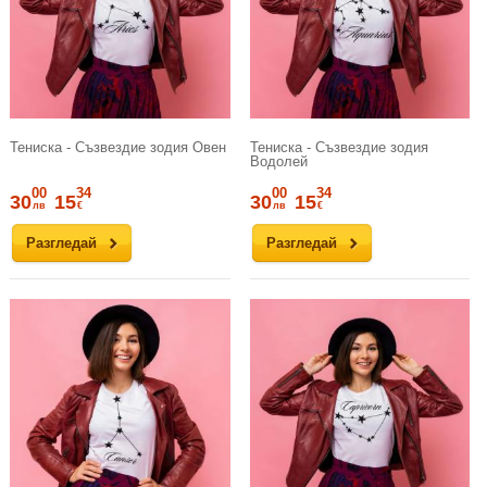
Тениска - Съзвездие зодия Овен
Тениска - Съзвездие зодия
Водолей
00
34
00
34
30
15
30
15
лв
€
лв
€
Разгледай
Разгледай