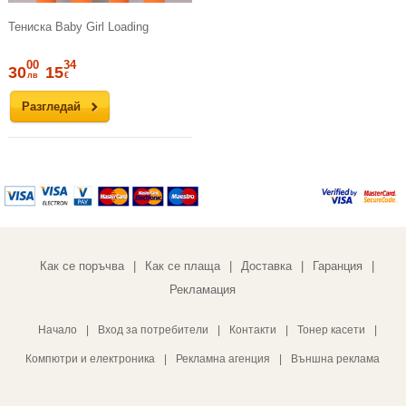
Тениска Baby Girl Loading
00
34
30
15
лв
€
Разгледай
Как се поръчва
Как се плаща
Доставка
Гаранция
|
|
|
|
Рекламация
Начало
|
Вход за потребители
|
Контакти
|
Тонер касети
|
Компютри и електроника
|
Рекламна агенция
|
Външна реклама