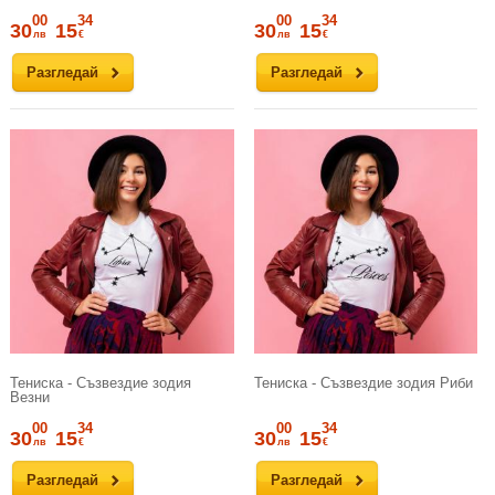
00
34
00
34
30
15
30
15
лв
€
лв
€
Разгледай
Разгледай
Тениска - Съзвездие зодия
Тениска - Съзвездие зодия Риби
Везни
00
34
00
34
30
15
30
15
лв
€
лв
€
Разгледай
Разгледай