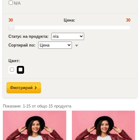
N/A
30
Цена:
30
Статус на продукта:
Сортирай по:
Цвят:
Показани:
1-15
от общо
15
продукта