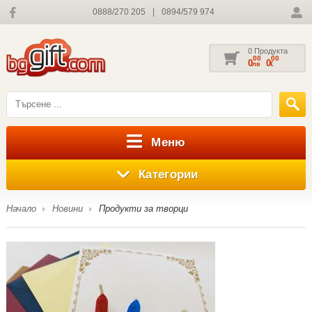
0888/270 205
|
0894/579 974
0 Продукта
00
00
0
0
лв
€
Меню
Категории
Начало
Новини
Продукти за творци