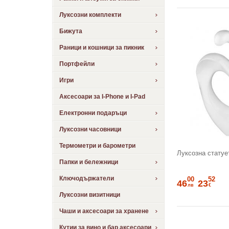
Луксозни комплекти
Бижута
Раници и кошници за пикник
Портфейли
Игри
Аксесоари за I-Phone и I-Pad
Електронни подаръци
Луксозни часовници
Термометри и барометри
Луксозна статуе
Папки и бележници
Ключодържатели
00
52
46
23
лв
€
Луксозни визитници
Чаши и аксесоари за хранене
Кутии за вино и бар аксесоари