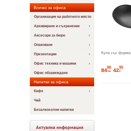
Всичко за офиса
Организация на работното място
Архивиране и съхранение
Аксесори за бюро
Опаковане
Купа със форма
Презентации
Офис техника и машини
00
95
84
42
лв
€
Офис обзавеждане
Напитки за офиса
Кафе
Чай
Безалкохолни напитки
Актуална информация