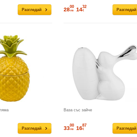
00
32
28
14
Разгледай
Разгледай
лв
€
оляма
Ваза със зайче
00
87
33
16
Разгледай
Разгледай
лв
€