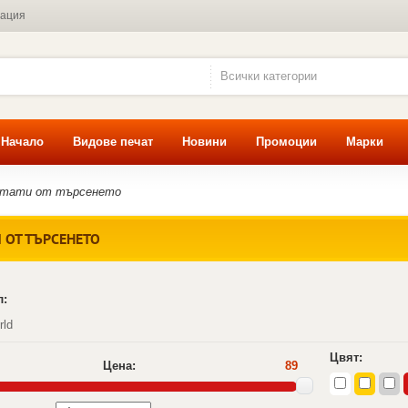
мация
Всички категории
Начало
Видове печат
Новини
Промоции
Марки
лтати от търсенето
 ОТ ТЪРСЕНЕТО
л:
rld
Цвят:
Цена:
89