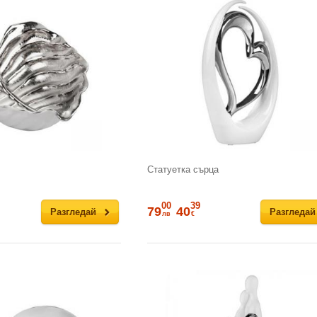
Статуетка сърца
00
39
79
40
Разгледай
Разгледай
лв
€