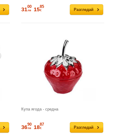
00
85
31
15
Разгледай
лв
€
Купа ягода - средна
90
87
36
18
Разгледай
лв
€