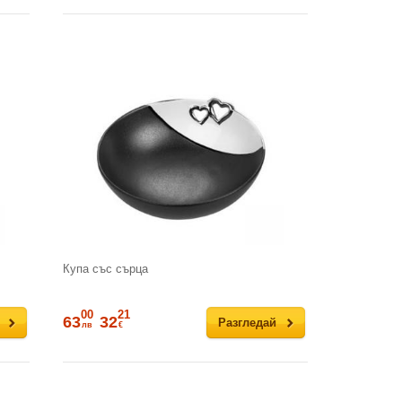
Купа със сърца
00
21
63
32
Разгледай
лв
€