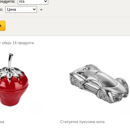
продукта:
о:
т общо
14
продукта
лка
Статуетка луксозна кола