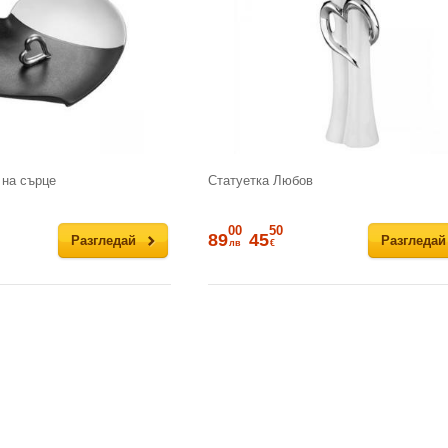
 на сърце
Статуетка Любов
00
50
89
45
Разгледай
Разгледай
лв
€