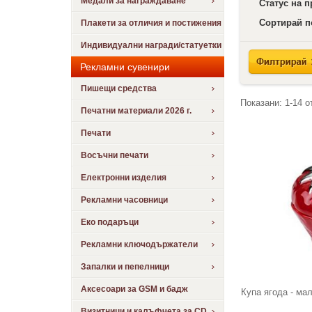
Медали за награждаване
Статус на 
Сортирай п
Плакети за отличия и постижения
Индивидуални награди/статуетки
Рекламни сувенири
Пишещи средства
Показани:
1-14
о
Печатни материали 2026 г.
Печати
Восъчни печати
Електронни изделия
Рекламни часовници
Еко подаръци
Рекламни ключодържатели
Запалки и пепелници
Аксесоари за GSM и бадж
Купа ягода - ма
Визитници и калъфчета за CD