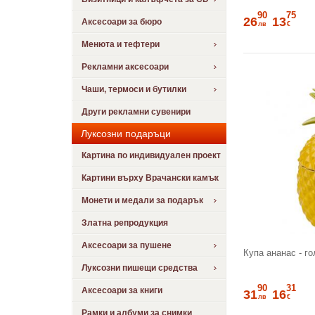
90
75
26
13
Аксесоари за бюро
лв
€
Менюта и тефтери
Рекламни аксесоари
Чаши, термоси и бутилки
Други рекламни сувенири
Луксозни подаръци
Картина по индивидуален проект
Картини върху Врачански камък
Монети и медали за подарък
Златна репродукция
Аксесоари за пушене
Купа ананас - г
Луксозни пишещи средства
90
31
Аксесоари за книги
31
16
лв
€
Рамки и албуми за снимки