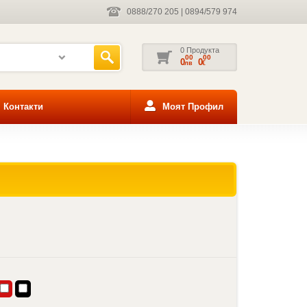
0888/270 205
|
0894/579 974
0 Продукта
00
00
0
0
лв
€
Контакти
Моят Профил