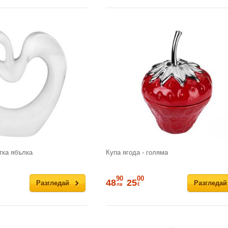
тка ябълка
Купа ягода - голяма
90
00
48
25
Разгледай
Разгледай
лв
€