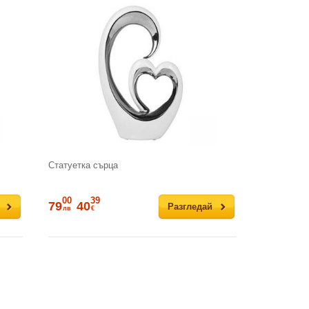
Статуетка сърца
00
39
79
40
Разгледай
лв
€