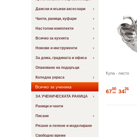
Дамски и мъжки аксесоари
Чанти, раници, куфари
Настолни комплекти
Всичко за кухнята
Ножове и инструменти
За дома, градината и офиса
Опаковане на подаръци
Купа - листо
Коледна украса
Всичко за ученика
00
26
67
34
лв
€
ЗА УЧЕНИЧЕСКАТА РАНИЦА
Раници и чанти
Писане
Рязане и лепене и моделиране
Свободно време