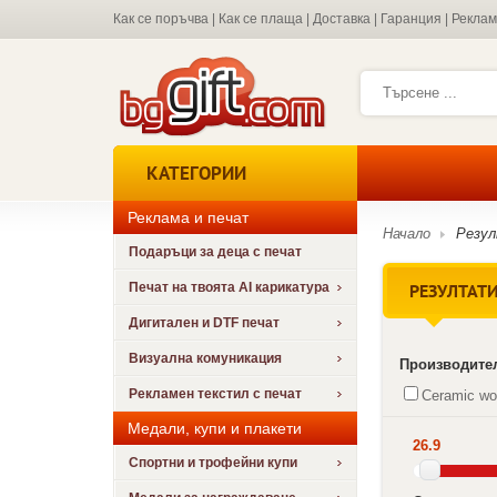
Как се поръчва
|
Как се плаща
|
Доставка
|
Гаранция
|
Рекла
КАТЕГОРИИ
Реклама и печат
Начало
Резу
Подаръци за деца с печат
РЕЗУЛТАТИ
Печат на твоята AI карикатура
Дигитален и DTF печат
Визуална комуникация
Производите
Рекламен текстил с печат
Ceramic wo
Медали, купи и плакети
26.9
Спортни и трофейни купи