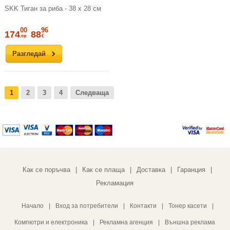
SKK Тиган за риба - 38 х 28 см
00
96
174
88
лв
€
Разгледай
1
2
3
4
Следваща
Как се поръчва
Как се плаща
Доставка
Гаранция
|
|
|
|
Рекламация
Начало
|
Вход за потребители
|
Контакти
|
Тонер касети
|
Компютри и електроника
|
Рекламна агенция
|
Външна реклама