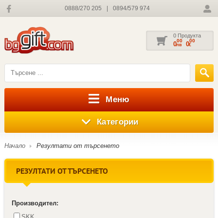
0888/270 205
|
0894/579 974
0 Продукта
00
00
0
0
лв
€
Меню
Категории
Начало
Резултати от търсенето
РЕЗУЛТАТИ ОТ ТЪРСЕНЕТО
Производител:
SKK