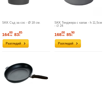
SKK Съд за сос - Ø 18 см.
SKK Тенджера с капак - h 11,5см
- ∅ 24
00
85
00
90
164
83
168
85
лв
€
лв
€
Разгледай
Разгледай