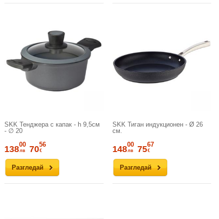
SKK Тенджера с капак - h 9,5см
SKK Тиган индукционен - Ø 26
- ∅ 20
см.
00
56
00
67
138
70
148
75
лв
€
лв
€
Разгледай
Разгледай