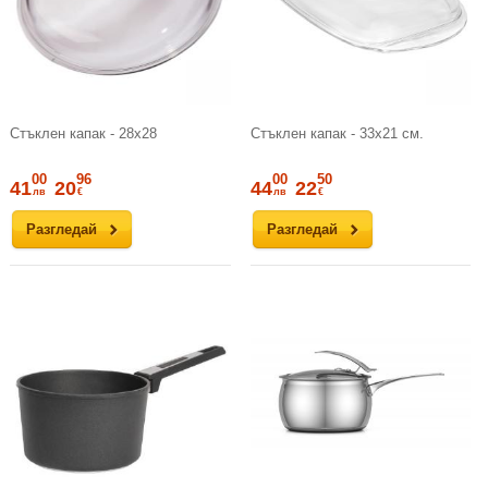
Стъклен капак - 28х28
Стъклен капак - 33х21 см.
00
96
00
50
41
20
44
22
лв
€
лв
€
Разгледай
Разгледай