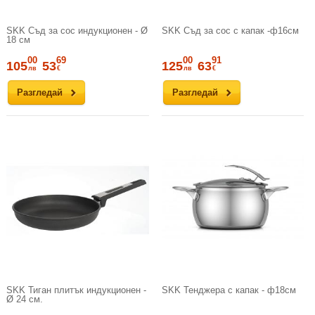
SKK Съд за сос индукционен - Ø
SKK Съд за сос с капак -ф16см
18 см
00
69
00
91
105
53
125
63
лв
€
лв
€
Разгледай
Разгледай
SKK Тиган плитък индукционен -
SKK Тенджера с капак - ф18см
Ø 24 см.