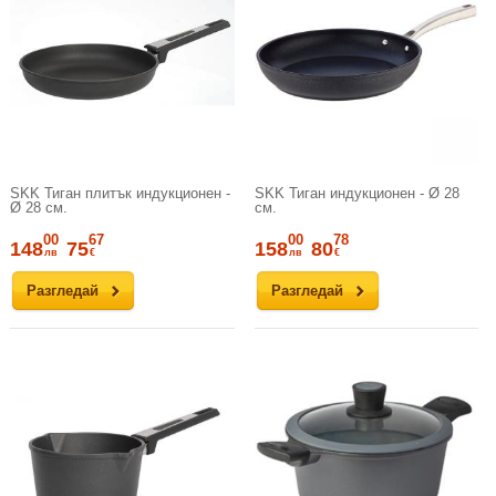
SKK Тиган плитък индукционен -
SKK Тиган индукционен - Ø 28
Ø 28 см.
см.
00
67
00
78
148
75
158
80
лв
€
лв
€
Разгледай
Разгледай