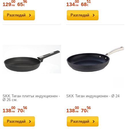
00
96
00
51
129
65
134
68
лв
€
лв
€
Разгледай
Разгледай
SKK Тиган плитък индукционен -
SKK Тиган индукционен - Ø 24
Ø 26 см.
00
56
00
56
138
70
138
70
лв
€
лв
€
Разгледай
Разгледай