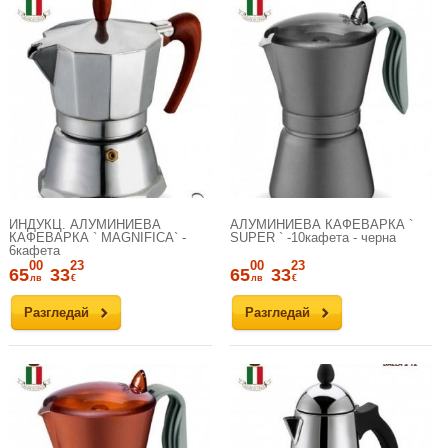
ИНДУКЦ. АЛУМИНИЕВА
АЛУМИНИЕВА КАФЕВАРКА `
КАФЕВАРКА ` MAGNIFICA` -
SUPER ` -10кафета - черна
6кафета
00
23
00
23
65
33
65
33
лв
€
лв
€
Разгледай
Разгледай