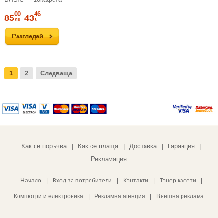
00
46
85
43
лв
€
Разгледай
1
2
Следваща
Как се поръчва
Как се плаща
Доставка
Гаранция
|
|
|
|
Рекламация
Начало
|
Вход за потребители
|
Контакти
|
Тонер касети
|
Компютри и електроника
|
Рекламна агенция
|
Външна реклама