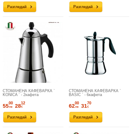
Разгледай
Разгледай
СТОМАНЕНА КАФЕВАРКА `
СТОМАНЕНА КАФЕВАРКА `
KONICA ` - 2кафета
BASIC ` - 6кафета
00
12
00
70
55
28
62
31
лв
€
лв
€
Разгледай
Разгледай