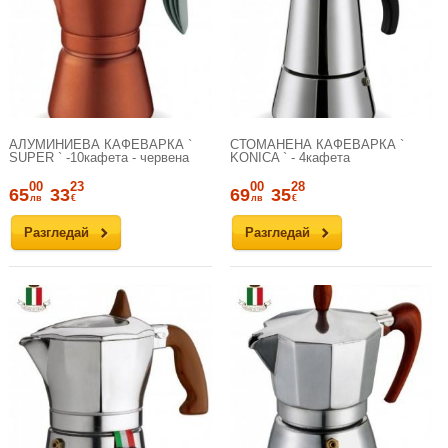
АЛУМИНИЕВА КАФЕВАРКА `
СТОМАНЕНА КАФЕВАРКА `
SUPER ` -10кафета - червена
KONICA ` - 4кафета
00
23
00
28
65
33
69
35
лв
€
лв
€
Разгледай
Разгледай