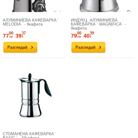
АЛУМИНИЕВА КАФЕВАРКА `
ИНДУКЦ. АЛУМИНИЕВА
MELODIA ` - 9кафета
КАФЕВАРКА ` MAGNIFICA` -
9кафета
00
37
00
39
77
39
79
40
лв
€
лв
€
Разгледай
Разгледай
СТОМАНЕНА КАФЕВАРКА `
BASIC ` - 10кафета