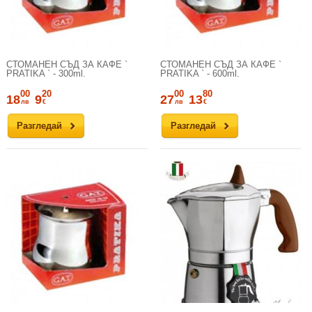
СТОМАНЕН СЪД ЗА КАФЕ `
СТОМАНЕН СЪД ЗА КАФЕ `
PRATIKA ` - 300ml.
PRATIKA ` - 600ml.
00
20
00
80
18
9
27
13
лв
€
лв
€
Разгледай
Разгледай