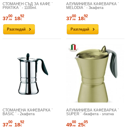
СТОМАНЕН СЪД ЗА КАФЕ `
АЛУМИНИЕВА КАФЕВАРКА `
PRATIKA ` - 1100ml.
MELODIA ` - 3кафета
00
92
00
92
37
18
37
18
лв
€
лв
€
Разгледай
Разгледай
СТОМАНЕНА КАФЕВАРКА `
АЛУМИНИЕВА КАФЕВАРКА `
BASIC ` - 2кафета
SUPER ` -6кафета - златна
00
92
00
05
37
18
49
25
лв
€
лв
€