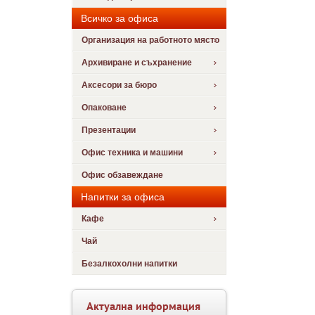
Всичко за офиса
Организация на работното място
Архивиране и съхранение
Аксесори за бюро
Опаковане
Презентации
Офис техника и машини
Офис обзавеждане
Напитки за офиса
Кафе
Чай
Безалкохолни напитки
Актуална информация