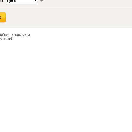
о:
 общо
0
продукта
ултати!