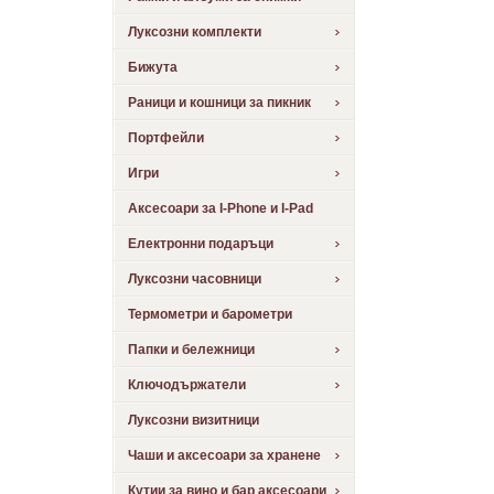
Луксозни комплекти
Бижута
Раници и кошници за пикник
Портфейли
Игри
Аксесоари за I-Phone и I-Pad
Електронни подаръци
Луксозни часовници
Термометри и барометри
Папки и бележници
Ключодържатели
Луксозни визитници
Чаши и аксесоари за хранене
Кутии за вино и бар аксесоари