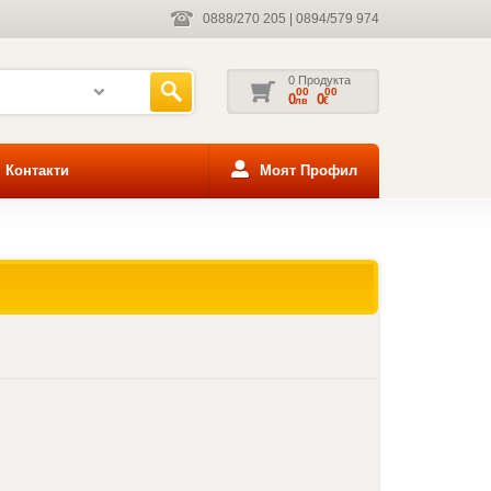
0888/270 205
|
0894/579 974
0 Продукта
00
00
0
0
лв
€
Контакти
Моят Профил