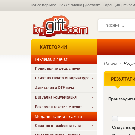
Как се поръчва
|
Как се плаща
|
Доставка
|
Гаранция
|
Рекла
КАТЕГОРИИ
Реклама и печат
Начало
Резу
Подаръци за деца с печат
РЕЗУЛТАТИ
Печат на твоята AI карикатура
Дигитален и DTF печат
Визуална комуникация
Производите
Рекламен текстил с печат
Медали, купи и плакети
Спортни и трофейни купи
Статус на 