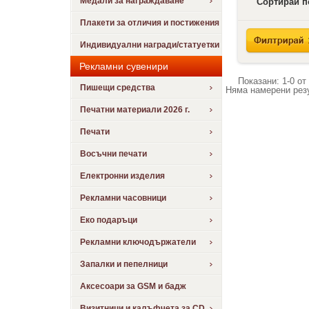
Медали за награждаване
Сортирай п
Плакети за отличия и постижения
Индивидуални награди/статуетки
Рекламни сувенири
Показани:
1-0
от
Пишещи средства
Няма намерени рез
Печатни материали 2026 г.
Печати
Восъчни печати
Електронни изделия
Рекламни часовници
Еко подаръци
Рекламни ключодържатели
Запалки и пепелници
Аксесоари за GSM и бадж
Визитници и калъфчета за CD