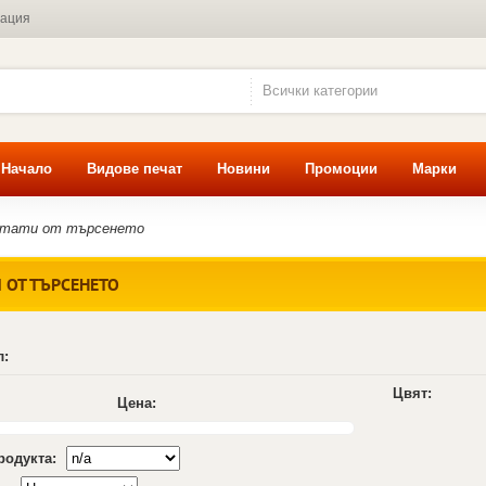
мация
Всички категории
Начало
Видове печат
Новини
Промоции
Марки
лтати от търсенето
 ОТ ТЪРСЕНЕТО
л:
Цвят:
Цена:
продукта: